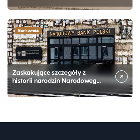
Bankowego – Praktyczny
Przewodnik
Bankowość
Zaskakujące szczegóły z
historii narodzin Narodowego
Banku Polskiego, o których
mogłeś nie wiedzieć