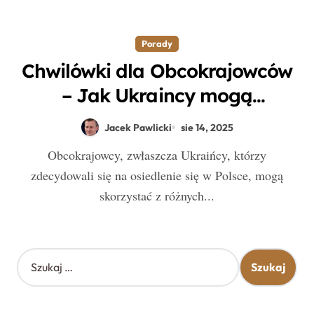
Porady
Chwilówki dla Obcokrajowców
– Jak Ukraincy mogą
skorzystać z legalnych
Jacek Pawlicki
sie 14, 2025
pożyczek online?
Obcokrajowcy, zwłaszcza Ukraińcy, którzy
zdecydowali się na osiedlenie się w Polsce, mogą
skorzystać z różnych...
S
z
u
k