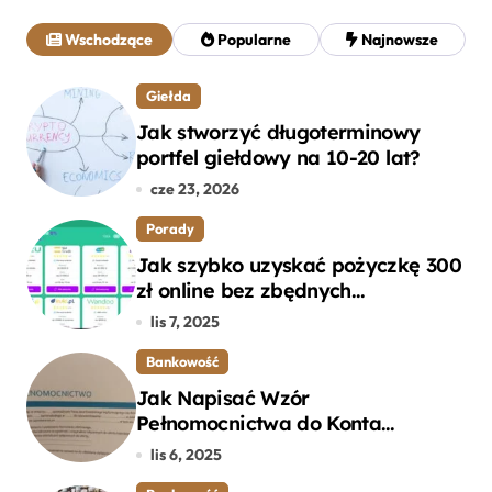
a
j
Wschodzące
Popularne
Najnowsze
:
Giełda
Jak stworzyć długoterminowy
portfel giełdowy na 10-20 lat?
cze 23, 2026
Porady
Jak szybko uzyskać pożyczkę 300
zł online bez zbędnych
formalności?
lis 7, 2025
Bankowość
Jak Napisać Wzór
Pełnomocnictwa do Konta
Bankowego – Praktyczny
lis 6, 2025
Przewodnik