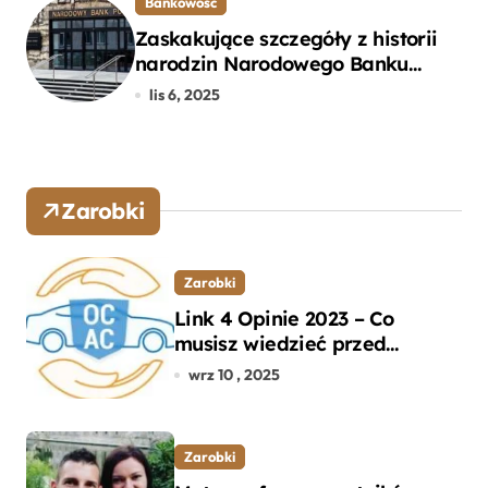
Bankowość
Zaskakujące szczegóły z historii
narodzin Narodowego Banku
Polskiego, o których mogłeś nie
lis 6, 2025
wiedzieć
Zarobki
Zarobki
Link 4 Opinie 2023 – Co
musisz wiedzieć przed
wyborem ubezpieczenia OC i
wrz 10 , 2025
AC?
Zarobki