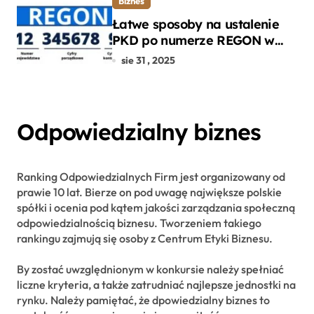
Biznes
Łatwe sposoby na ustalenie
PKD po numerze REGON w
kilku prostych krokach
sie 31 , 2025
Odpowiedzialny biznes
Ranking Odpowiedzialnych Firm jest organizowany od
prawie 10 lat. Bierze on pod uwagę największe polskie
spółki i ocenia pod kątem jakości zarządzania społeczną
odpowiedzialnością biznesu. Tworzeniem takiego
rankingu zajmują się osoby z Centrum Etyki Biznesu.
By zostać uwzględnionym w konkursie należy spełniać
liczne kryteria, a także zatrudniać najlepsze jednostki na
rynku. Należy pamiętać, że dpowiedzialny biznes to