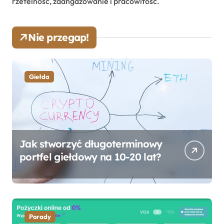
rzetelność, zaangażowanie i pracowitość.
Nie przegap!
Giełda
Jak stworzyć długoterminowy
portfel giełdowy na 10-20 lat?
Porady