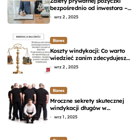
Zalety prywatnej pożyczki
bezpośrednio od inwestora –
dlaczego warto?
wrz 2 , 2025
Biznes
Koszty windykacji: Co warto
wiedzieć zanim zdecydujesz
się na odzyskanie długu?
wrz 2 , 2025
Biznes
Mroczne sekrety skutecznej
windykacji długów w
departamencie windykacji
wrz 1 , 2025
terenowej