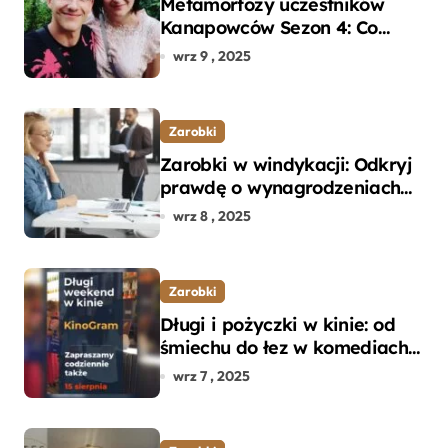
Metamorfozy uczestników
Kanapowców Sezon 4: Co
naprawdę zaskoczyło
wrz 9 , 2025
ekspertów?
Zarobki
Zarobki w windykacji: Odkryj
prawdę o wynagrodzeniach
specjalistów w branży
wrz 8 , 2025
Zarobki
Długi i pożyczki w kinie: od
śmiechu do łez w komediach i
dramatach
wrz 7 , 2025