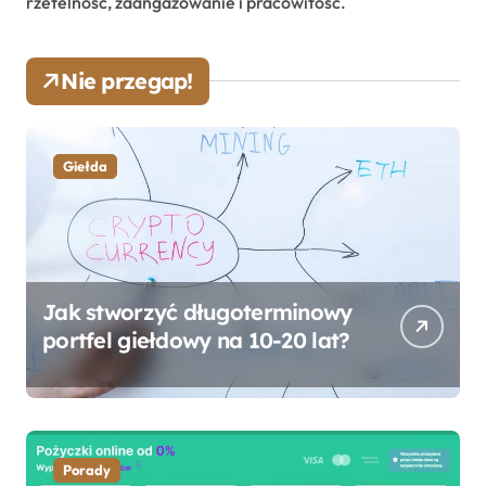
rzetelność, zaangażowanie i pracowitość.
Nie przegap!
Giełda
Jak stworzyć długoterminowy
portfel giełdowy na 10-20 lat?
Porady