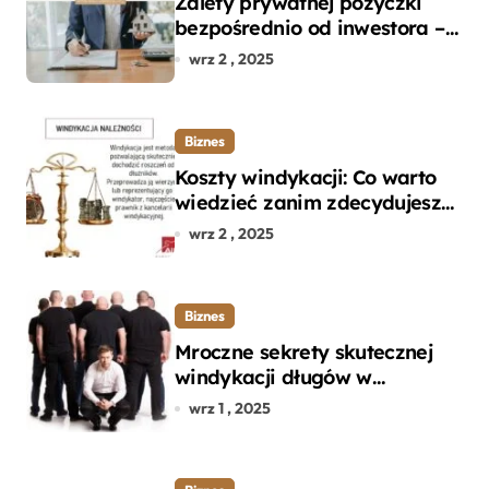
Zalety prywatnej pożyczki
bezpośrednio od inwestora –
dlaczego warto?
wrz 2 , 2025
Biznes
Koszty windykacji: Co warto
wiedzieć zanim zdecydujesz
się na odzyskanie długu?
wrz 2 , 2025
Biznes
Mroczne sekrety skutecznej
windykacji długów w
departamencie windykacji
wrz 1 , 2025
terenowej