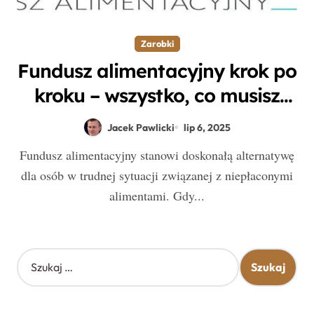
Zarobki
Fundusz alimentacyjny krok po
kroku – wszystko, co musisz
wiedzieć, by skorzystać z tej
Jacek Pawlicki
lip 6, 2025
pomocy
Fundusz alimentacyjny stanowi doskonałą alternatywę
dla osób w trudnej sytuacji związanej z niepłaconymi
alimentami. Gdy...
S
z
u
k