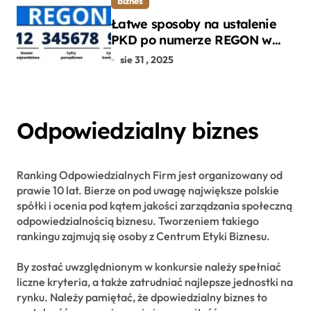
Biznes
Łatwe sposoby na ustalenie
PKD po numerze REGON w
kilku prostych krokach
sie 31 , 2025
Odpowiedzialny biznes
Ranking Odpowiedzialnych Firm jest organizowany od
prawie 10 lat. Bierze on pod uwagę największe polskie
spółki i ocenia pod kątem jakości zarządzania społeczną
odpowiedzialnością biznesu. Tworzeniem takiego
rankingu zajmują się osoby z Centrum Etyki Biznesu.
By zostać uwzględnionym w konkursie należy spełniać
liczne kryteria, a także zatrudniać najlepsze jednostki na
rynku. Należy pamiętać, że dpowiedzialny biznes to