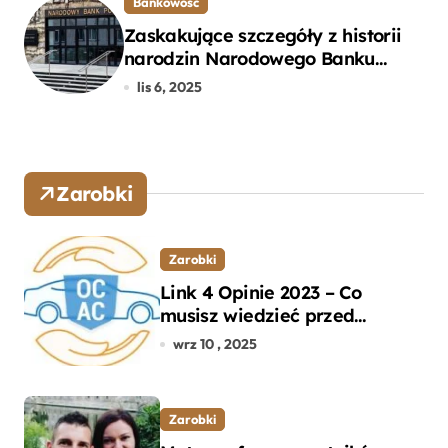
Bankowość
Zaskakujące szczegóły z historii
narodzin Narodowego Banku
Polskiego, o których mogłeś nie
lis 6, 2025
wiedzieć
Zarobki
Zarobki
Link 4 Opinie 2023 – Co
musisz wiedzieć przed
wyborem ubezpieczenia OC i
wrz 10 , 2025
AC?
Zarobki