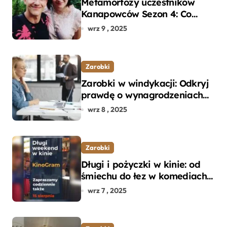
Metamorfozy uczestników
Kanapowców Sezon 4: Co
naprawdę zaskoczyło
wrz 9 , 2025
ekspertów?
Zarobki
Zarobki w windykacji: Odkryj
prawdę o wynagrodzeniach
specjalistów w branży
wrz 8 , 2025
Zarobki
Długi i pożyczki w kinie: od
śmiechu do łez w komediach i
dramatach
wrz 7 , 2025