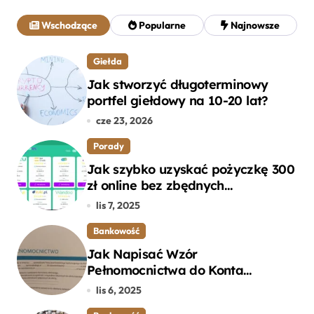
a
j
Wschodzące
Popularne
Najnowsze
:
Giełda
Jak stworzyć długoterminowy
portfel giełdowy na 10-20 lat?
cze 23, 2026
Porady
Jak szybko uzyskać pożyczkę 300
zł online bez zbędnych
formalności?
lis 7, 2025
Bankowość
Jak Napisać Wzór
Pełnomocnictwa do Konta
Bankowego – Praktyczny
lis 6, 2025
Przewodnik