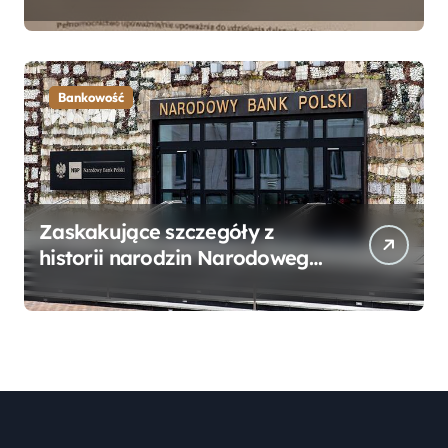
Bankowego – Praktyczny
Przewodnik
Bankowość
Zaskakujące szczegóły z
historii narodzin Narodowego
Banku Polskiego, o których
mogłeś nie wiedzieć