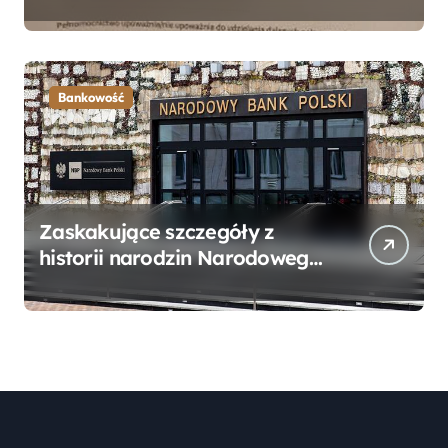
Bankowego – Praktyczny
Przewodnik
Bankowość
Zaskakujące szczegóły z
historii narodzin Narodowego
Banku Polskiego, o których
mogłeś nie wiedzieć