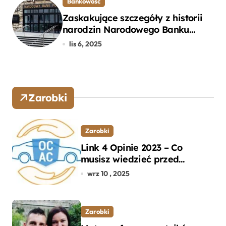
Bankowość
Zaskakujące szczegóły z historii
narodzin Narodowego Banku
Polskiego, o których mogłeś nie
lis 6, 2025
wiedzieć
Zarobki
Zarobki
Link 4 Opinie 2023 – Co
musisz wiedzieć przed
wyborem ubezpieczenia OC i
wrz 10 , 2025
AC?
Zarobki