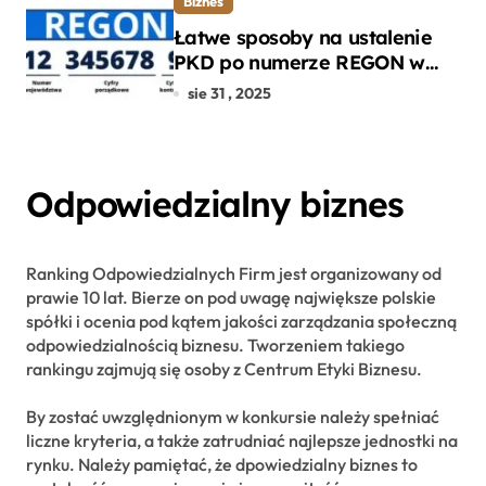
Biznes
Łatwe sposoby na ustalenie
PKD po numerze REGON w
kilku prostych krokach
sie 31 , 2025
Odpowiedzialny biznes
Ranking Odpowiedzialnych Firm jest organizowany od
prawie 10 lat. Bierze on pod uwagę największe polskie
spółki i ocenia pod kątem jakości zarządzania społeczną
odpowiedzialnością biznesu. Tworzeniem takiego
rankingu zajmują się osoby z Centrum Etyki Biznesu.
By zostać uwzględnionym w konkursie należy spełniać
liczne kryteria, a także zatrudniać najlepsze jednostki na
rynku. Należy pamiętać, że dpowiedzialny biznes to