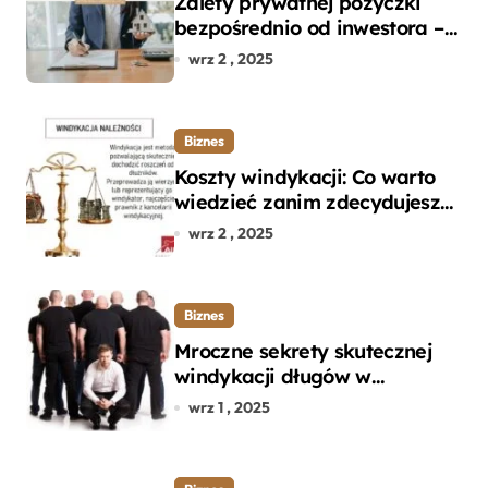
Zalety prywatnej pożyczki
bezpośrednio od inwestora –
dlaczego warto?
wrz 2 , 2025
Biznes
Koszty windykacji: Co warto
wiedzieć zanim zdecydujesz
się na odzyskanie długu?
wrz 2 , 2025
Biznes
Mroczne sekrety skutecznej
windykacji długów w
departamencie windykacji
wrz 1 , 2025
terenowej