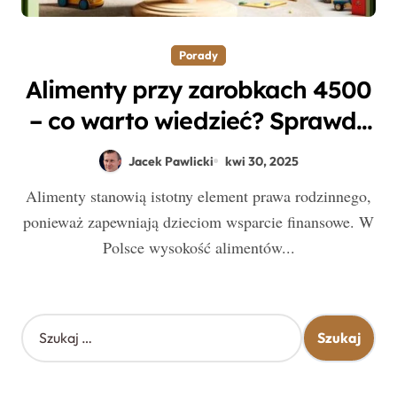
Porady
Alimenty przy zarobkach 4500
– co warto wiedzieć? Sprawdź
tabelę i przepisy!
Jacek Pawlicki
kwi 30, 2025
Alimenty stanowią istotny element prawa rodzinnego,
ponieważ zapewniają dzieciom wsparcie finansowe. W
Polsce wysokość alimentów...
S
z
u
k