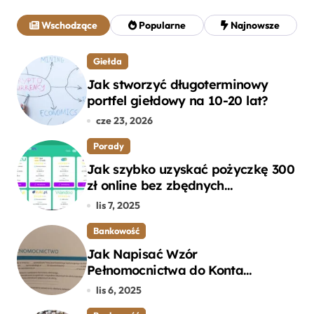
a
j
Wschodzące
Popularne
Najnowsze
:
Giełda
Jak stworzyć długoterminowy
portfel giełdowy na 10-20 lat?
cze 23, 2026
Porady
Jak szybko uzyskać pożyczkę 300
zł online bez zbędnych
formalności?
lis 7, 2025
Bankowość
Jak Napisać Wzór
Pełnomocnictwa do Konta
Bankowego – Praktyczny
lis 6, 2025
Przewodnik