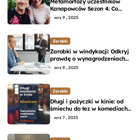
Metamorfozy uczestników
Kanapowców Sezon 4: Co
naprawdę zaskoczyło
wrz 9 , 2025
ekspertów?
Zarobki
Zarobki w windykacji: Odkryj
prawdę o wynagrodzeniach
specjalistów w branży
wrz 8 , 2025
Zarobki
Długi i pożyczki w kinie: od
śmiechu do łez w komediach i
dramatach
wrz 7 , 2025