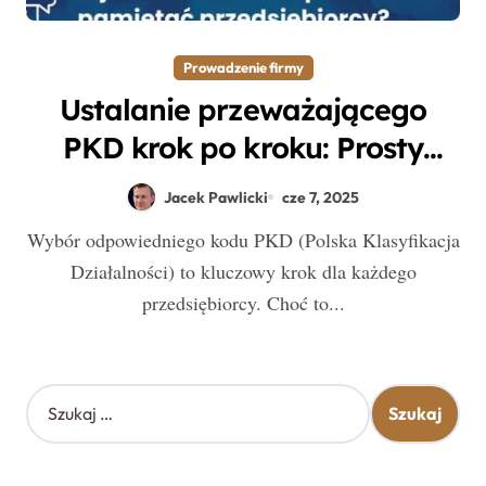
Prowadzenie firmy
Ustalanie przeważającego
PKD krok po kroku: Prosty
przewodnik bez stresu
Jacek Pawlicki
cze 7, 2025
Wybór odpowiedniego kodu PKD (Polska Klasyfikacja
Działalności) to kluczowy krok dla każdego
przedsiębiorcy. Choć to...
S
z
u
k