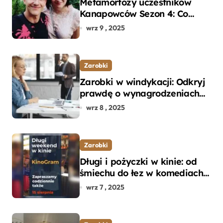
Metamorfozy uczestników
Kanapowców Sezon 4: Co
naprawdę zaskoczyło
wrz 9 , 2025
ekspertów?
Zarobki
Zarobki w windykacji: Odkryj
prawdę o wynagrodzeniach
specjalistów w branży
wrz 8 , 2025
Zarobki
Długi i pożyczki w kinie: od
śmiechu do łez w komediach i
dramatach
wrz 7 , 2025