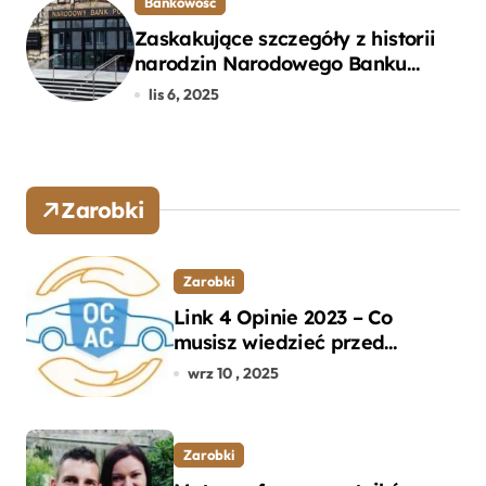
Bankowość
Zaskakujące szczegóły z historii
narodzin Narodowego Banku
Polskiego, o których mogłeś nie
lis 6, 2025
wiedzieć
Zarobki
Zarobki
Link 4 Opinie 2023 – Co
musisz wiedzieć przed
wyborem ubezpieczenia OC i
wrz 10 , 2025
AC?
Zarobki