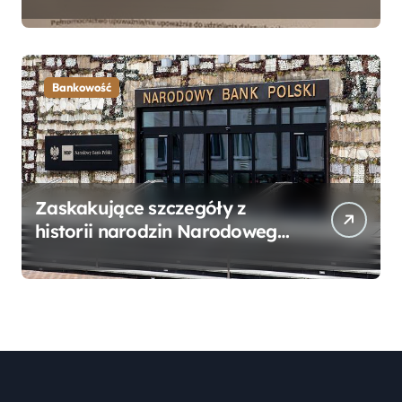
Bankowego – Praktyczny
Przewodnik
Bankowość
Zaskakujące szczegóły z
historii narodzin Narodowego
Banku Polskiego, o których
mogłeś nie wiedzieć