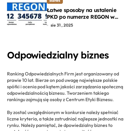
Biznes
Łatwe sposoby na ustalenie
PKD po numerze REGON w
kilku prostych krokach
sie 31 , 2025
Odpowiedzialny biznes
Ranking Odpowiedzialnych Firm jest organizowany od
prawie 10 lat. Bierze on pod uwagę największe polskie
spółki i ocenia pod kątem jakości zarządzania społeczną
odpowiedzialnością biznesu. Tworzeniem takiego
rankingu zajmują się osoby z Centrum Etyki Biznesu.
By zostać uwzględnionym w konkursie należy spełniać
liczne kryteria, a także zatrudniać najlepsze jednostki na
rynku. Należy pamiętać, że dpowiedzialny biznes to