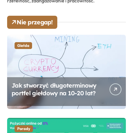
rzetelność, zaangażowanie i pracowitość.
Nie przegap!
Giełda
Jak stworzyć długoterminowy
portfel giełdowy na 10-20 lat?
Porady