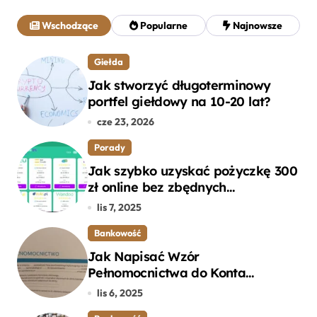
a
j
Wschodzące
Popularne
Najnowsze
:
Giełda
Jak stworzyć długoterminowy
portfel giełdowy na 10-20 lat?
cze 23, 2026
Porady
Jak szybko uzyskać pożyczkę 300
zł online bez zbędnych
formalności?
lis 7, 2025
Bankowość
Jak Napisać Wzór
Pełnomocnictwa do Konta
Bankowego – Praktyczny
lis 6, 2025
Przewodnik