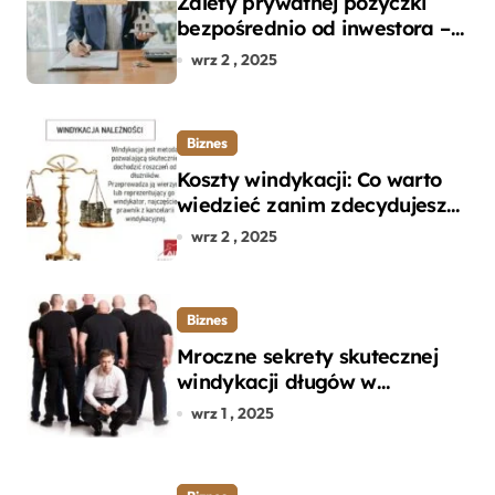
Zalety prywatnej pożyczki
bezpośrednio od inwestora –
dlaczego warto?
wrz 2 , 2025
Biznes
Koszty windykacji: Co warto
wiedzieć zanim zdecydujesz
się na odzyskanie długu?
wrz 2 , 2025
Biznes
Mroczne sekrety skutecznej
windykacji długów w
departamencie windykacji
wrz 1 , 2025
terenowej