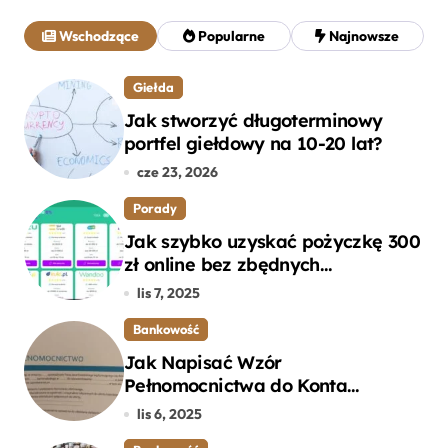
a
j
Wschodzące
Popularne
Najnowsze
:
Giełda
Jak stworzyć długoterminowy
portfel giełdowy na 10-20 lat?
cze 23, 2026
Porady
Jak szybko uzyskać pożyczkę 300
zł online bez zbędnych
formalności?
lis 7, 2025
Bankowość
Jak Napisać Wzór
Pełnomocnictwa do Konta
Bankowego – Praktyczny
lis 6, 2025
Przewodnik