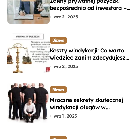
Zalety prywatnej pożyczki
bezpośrednio od inwestora –
dlaczego warto?
wrz 2 , 2025
Biznes
Koszty windykacji: Co warto
wiedzieć zanim zdecydujesz
się na odzyskanie długu?
wrz 2 , 2025
Biznes
Mroczne sekrety skutecznej
windykacji długów w
departamencie windykacji
wrz 1 , 2025
terenowej