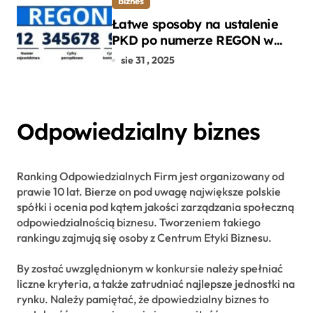
Biznes
Łatwe sposoby na ustalenie
PKD po numerze REGON w
kilku prostych krokach
sie 31 , 2025
Odpowiedzialny biznes
Ranking Odpowiedzialnych Firm jest organizowany od
prawie 10 lat. Bierze on pod uwagę największe polskie
spółki i ocenia pod kątem jakości zarządzania społeczną
odpowiedzialnością biznesu. Tworzeniem takiego
rankingu zajmują się osoby z Centrum Etyki Biznesu.
By zostać uwzględnionym w konkursie należy spełniać
liczne kryteria, a także zatrudniać najlepsze jednostki na
rynku. Należy pamiętać, że dpowiedzialny biznes to