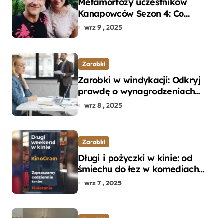
Metamorfozy uczestników
Kanapowców Sezon 4: Co
naprawdę zaskoczyło
wrz 9 , 2025
ekspertów?
Zarobki
Zarobki w windykacji: Odkryj
prawdę o wynagrodzeniach
specjalistów w branży
wrz 8 , 2025
Zarobki
Długi i pożyczki w kinie: od
śmiechu do łez w komediach i
dramatach
wrz 7 , 2025