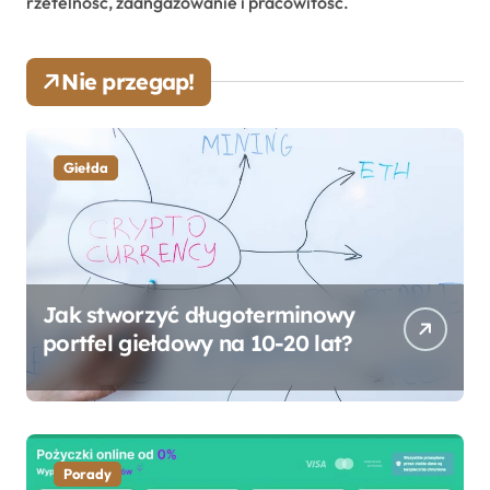
rzetelność, zaangażowanie i pracowitość.
Nie przegap!
Giełda
Jak stworzyć długoterminowy
portfel giełdowy na 10-20 lat?
Porady