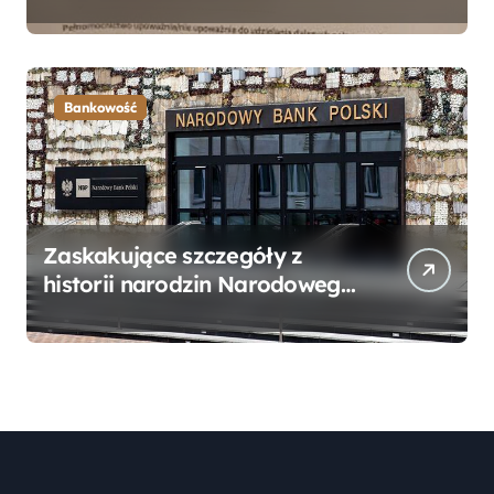
Bankowego – Praktyczny
Przewodnik
Bankowość
Zaskakujące szczegóły z
historii narodzin Narodowego
Banku Polskiego, o których
mogłeś nie wiedzieć