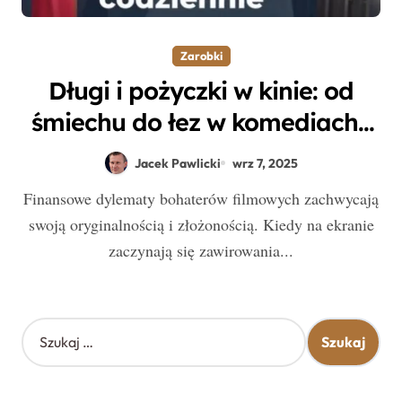
Zarobki
Długi i pożyczki w kinie: od
śmiechu do łez w komediach i
dramatach
Jacek Pawlicki
wrz 7, 2025
Finansowe dylematy bohaterów filmowych zachwycają
swoją oryginalnością i złożonością. Kiedy na ekranie
zaczynają się zawirowania...
S
z
u
k