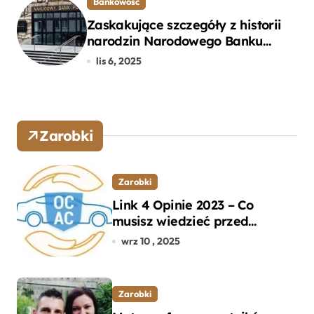
Bankowość
Zaskakujące szczegóły z historii
narodzin Narodowego Banku
Polskiego, o których mogłeś nie
lis 6, 2025
wiedzieć
Zarobki
Zarobki
Link 4 Opinie 2023 – Co
musisz wiedzieć przed
wyborem ubezpieczenia OC i
wrz 10 , 2025
AC?
Zarobki