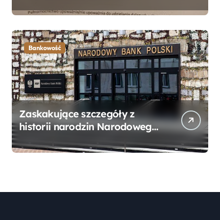
Bankowego – Praktyczny
Przewodnik
Bankowość
Zaskakujące szczegóły z
historii narodzin Narodowego
Banku Polskiego, o których
mogłeś nie wiedzieć