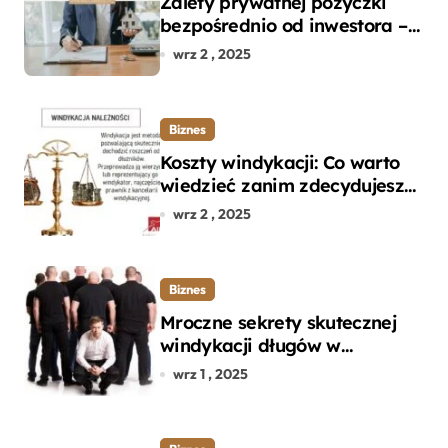
Zalety prywatnej pożyczki
bezpośrednio od inwestora –
dlaczego warto?
wrz 2 , 2025
Biznes
Koszty windykacji: Co warto
wiedzieć zanim zdecydujesz
się na odzyskanie długu?
wrz 2 , 2025
Biznes
Mroczne sekrety skutecznej
windykacji długów w
departamencie windykacji
wrz 1 , 2025
terenowej