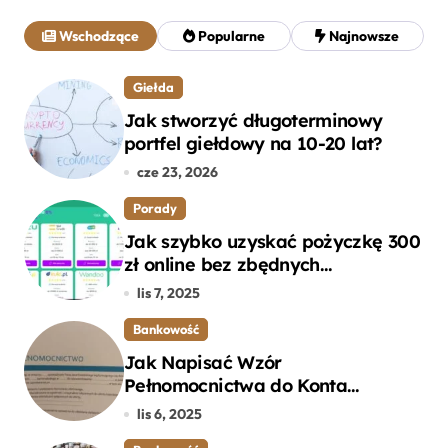
a
j
Wschodzące
Popularne
Najnowsze
:
Giełda
Jak stworzyć długoterminowy
portfel giełdowy na 10-20 lat?
cze 23, 2026
Porady
Jak szybko uzyskać pożyczkę 300
zł online bez zbędnych
formalności?
lis 7, 2025
Bankowość
Jak Napisać Wzór
Pełnomocnictwa do Konta
Bankowego – Praktyczny
lis 6, 2025
Przewodnik