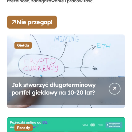
rzetelność, zaangażowanie i pracowitość.
Nie przegap!
Giełda
Jak stworzyć długoterminowy
portfel giełdowy na 10-20 lat?
Porady