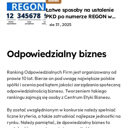
Biznes
Łatwe sposoby na ustalenie
PKD po numerze REGON w
kilku prostych krokach
sie 31 , 2025
Odpowiedzialny biznes
Ranking Odpowiedzialnych Firm jest organizowany od
prawie 10 lat. Bierze on pod uwagę największe polskie
spółki i ocenia pod kątem jakości zarządzania społeczną
odpowiedzialnością biznesu. Tworzeniem takiego
rankingu zajmują się osoby z Centrum Etyki Biznesu.
By zostać uwzględnionym w konkursie należy spełniać
liczne kryteria, a także zatrudniać najlepsze jednostki na
rynku. Należy pamiętać, że dpowiedzialny biznes to