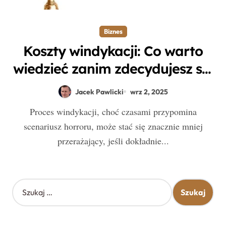
Biznes
Koszty windykacji: Co warto
wiedzieć zanim zdecydujesz się
na odzyskanie długu?
Jacek Pawlicki
wrz 2, 2025
Proces windykacji, choć czasami przypomina
scenariusz horroru, może stać się znacznie mniej
przerażający, jeśli dokładnie...
S
z
u
k