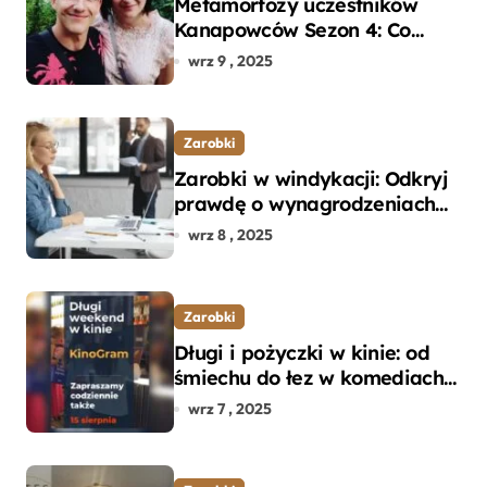
Metamorfozy uczestników
Kanapowców Sezon 4: Co
naprawdę zaskoczyło
wrz 9 , 2025
ekspertów?
Zarobki
Zarobki w windykacji: Odkryj
prawdę o wynagrodzeniach
specjalistów w branży
wrz 8 , 2025
Zarobki
Długi i pożyczki w kinie: od
śmiechu do łez w komediach i
dramatach
wrz 7 , 2025