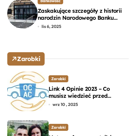
Bankowość
Zaskakujące szczegóły z historii
narodzin Narodowego Banku
Polskiego, o których mogłeś nie
lis 6, 2025
wiedzieć
Zarobki
Zarobki
Link 4 Opinie 2023 – Co
musisz wiedzieć przed
wyborem ubezpieczenia OC i
wrz 10 , 2025
AC?
Zarobki