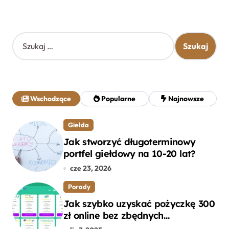
S
z
u
k
a
j
Wschodzące
Popularne
Najnowsze
:
Giełda
Jak stworzyć długoterminowy
portfel giełdowy na 10-20 lat?
cze 23, 2026
Porady
Jak szybko uzyskać pożyczkę 300
zł online bez zbędnych
formalności?