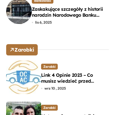
Bankowość
Zaskakujące szczegóły z historii
narodzin Narodowego Banku
Polskiego, o których mogłeś nie
lis 6, 2025
wiedzieć
Zarobki
Zarobki
Link 4 Opinie 2023 – Co
musisz wiedzieć przed
wyborem ubezpieczenia OC i
wrz 10 , 2025
AC?
Zarobki