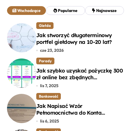
a
j
Wschodzące
Popularne
Najnowsze
:
Giełda
Jak stworzyć długoterminowy
portfel giełdowy na 10-20 lat?
cze 23, 2026
Porady
Jak szybko uzyskać pożyczkę 300
zł online bez zbędnych
formalności?
lis 7, 2025
Bankowość
Jak Napisać Wzór
Pełnomocnictwa do Konta
Bankowego – Praktyczny
lis 6, 2025
Przewodnik