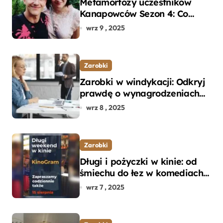
Metamorfozy uczestników
Kanapowców Sezon 4: Co
naprawdę zaskoczyło
wrz 9 , 2025
ekspertów?
Zarobki
Zarobki w windykacji: Odkryj
prawdę o wynagrodzeniach
specjalistów w branży
wrz 8 , 2025
Zarobki
Długi i pożyczki w kinie: od
śmiechu do łez w komediach i
dramatach
wrz 7 , 2025