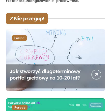
rzetelność, zaangażowanie i pracowitość.
Nie przegap!
Giełda
Jak stworzyć długoterminowy
portfel giełdowy na 10-20 lat?
Porady