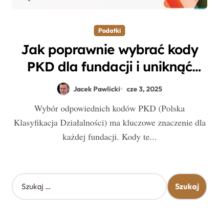
Podatki
Jak poprawnie wybrać kody
PKD dla fundacji i uniknąć
błędów w rozliczeniach
Jacek Pawlicki
cze 3, 2025
podatkowych?
Wybór odpowiednich kodów PKD (Polska
Klasyfikacja Działalności) ma kluczowe znaczenie dla
każdej fundacji. Kody te...
S
z
u
k