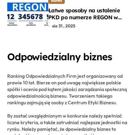
Biznes
Łatwe sposoby na ustalenie
PKD po numerze REGON w
kilku prostych krokach
sie 31 , 2025
Odpowiedzialny biznes
Ranking Odpowiedzialnych Firm jest organizowany od
prawie 10 lat. Bierze on pod uwagę największe polskie
spółki i ocenia pod kątem jakości zarządzania społeczną
odpowiedzialnością biznesu. Tworzeniem takiego
rankingu zajmują się osoby z Centrum Etyki Biznesu.
By zostać uwzględnionym w konkursie należy spełniać
liczne kryteria, a także zatrudniać najlepsze jednostki na
rynku. Należy pamiętać, że dpowiedzialny biznes to