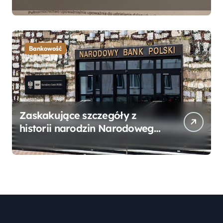
Bankowego – Praktyczny
Przewodnik
Bankowość
Zaskakujące szczegóły z
historii narodzin Narodowego
Banku Polskiego, o których
mogłeś nie wiedzieć