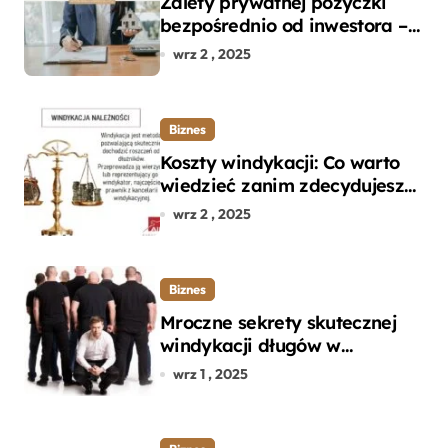
Zalety prywatnej pożyczki
bezpośrednio od inwestora –
dlaczego warto?
wrz 2 , 2025
Biznes
Koszty windykacji: Co warto
wiedzieć zanim zdecydujesz
się na odzyskanie długu?
wrz 2 , 2025
Biznes
Mroczne sekrety skutecznej
windykacji długów w
departamencie windykacji
wrz 1 , 2025
terenowej