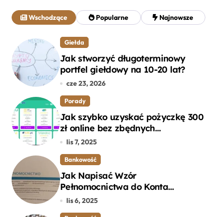
a
j
Wschodzące
Popularne
Najnowsze
:
Giełda
Jak stworzyć długoterminowy
portfel giełdowy na 10-20 lat?
cze 23, 2026
Porady
Jak szybko uzyskać pożyczkę 300
zł online bez zbędnych
formalności?
lis 7, 2025
Bankowość
Jak Napisać Wzór
Pełnomocnictwa do Konta
Bankowego – Praktyczny
lis 6, 2025
Przewodnik