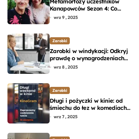
Metamorfozy uczestników
Kanapowców Sezon 4: Co
naprawdę zaskoczyło
wrz 9 , 2025
ekspertów?
Zarobki
Zarobki w windykacji: Odkryj
prawdę o wynagrodzeniach
specjalistów w branży
wrz 8 , 2025
Zarobki
Długi i pożyczki w kinie: od
śmiechu do łez w komediach i
dramatach
wrz 7 , 2025