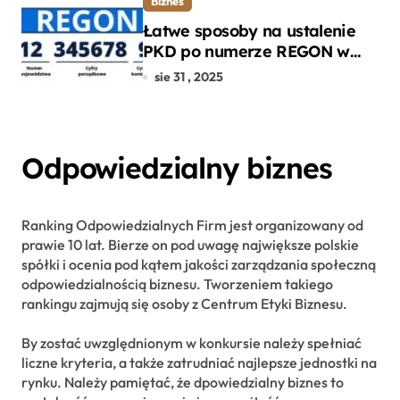
Biznes
Łatwe sposoby na ustalenie
PKD po numerze REGON w
kilku prostych krokach
sie 31 , 2025
Odpowiedzialny biznes
Ranking Odpowiedzialnych Firm jest organizowany od
prawie 10 lat. Bierze on pod uwagę największe polskie
spółki i ocenia pod kątem jakości zarządzania społeczną
odpowiedzialnością biznesu. Tworzeniem takiego
rankingu zajmują się osoby z Centrum Etyki Biznesu.
By zostać uwzględnionym w konkursie należy spełniać
liczne kryteria, a także zatrudniać najlepsze jednostki na
rynku. Należy pamiętać, że dpowiedzialny biznes to