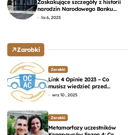
Zaskakujące szczegóły z historii
narodzin Narodowego Banku
Polskiego, o których mogłeś nie
lis 6, 2025
wiedzieć
Zarobki
Zarobki
Link 4 Opinie 2023 – Co
musisz wiedzieć przed
wyborem ubezpieczenia OC i
wrz 10 , 2025
AC?
Zarobki
Metamorfozy uczestników
Kanapowców Sezon 4: Co