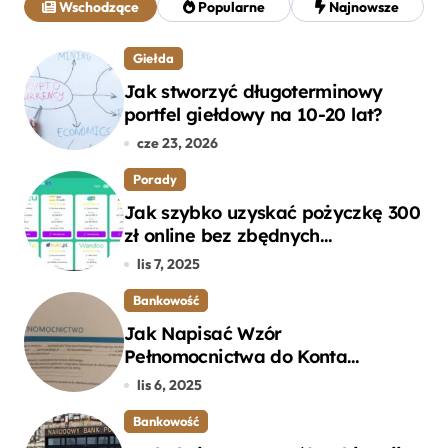
Wschodzące
Popularne
Najnowsze
:
Giełda
Jak stworzyć długoterminowy
portfel giełdowy na 10-20 lat?
cze 23, 2026
Porady
Jak szybko uzyskać pożyczkę 300
zł online bez zbędnych
formalności?
lis 7, 2025
Bankowość
Jak Napisać Wzór
Pełnomocnictwa do Konta
Bankowego – Praktyczny
lis 6, 2025
Przewodnik
Bankowość