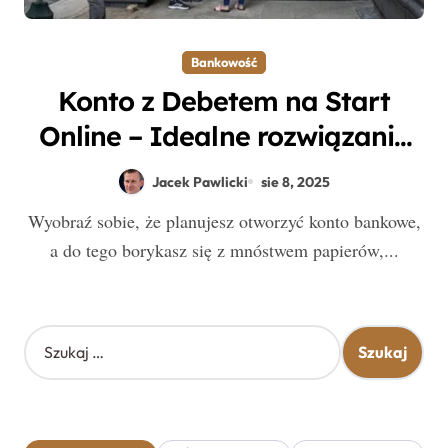
Bankowość
Konto z Debetem na Start
Online – Idealne rozwiązanie
Bez BIK! Sprawdź Ofertę
Jacek Pawlicki
sie 8, 2025
Wyobraź sobie, że planujesz otworzyć konto bankowe,
a do tego borykasz się z mnóstwem papierów,...
S
z
u
k
a
j