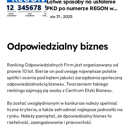
Łatwe sposoby na ustalenie
PKD po numerze REGON w
kilku prostych krokach
sie 31 , 2025
Odpowiedzialny biznes
Ranking Odpowiedzialnych Firm jest organizowany od
prawie 10 lat. Bierze on pod uwagę największe polskie
spółki i ocenia pod kątem jakości zarządzania społeczną
odpowiedzialnością biznesu. Tworzeniem takiego
rankingu zajmują się osoby z Centrum Etyki Biznesu.
By zostać uwzględnionym w konkursie należy spełniać
liczne kryteria, a także zatrudniać najlepsze jednostki na
rynku. Należy pamiętać, że dpowiedzialny biznes to
rzetelność, zaangażowanie i pracowitość.