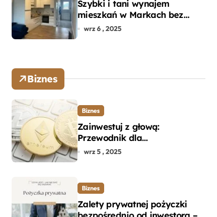
Szybki i tani wynajem
mieszkań w Markach bez
pośredników
wrz 6 , 2025
Biznes
Biznes
Zainwestuj z głową:
Przewodnik dla
początkujących w zakupie
wrz 5 , 2025
kryptowalut bez wpadek
Biznes
Zalety prywatnej pożyczki
bezpośrednio od inwestora –