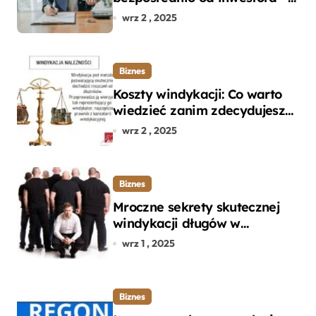
dlaczego warto?
wrz 2 , 2025
Biznes
Koszty windykacji: Co warto
wiedzieć zanim zdecydujesz
się na odzyskanie długu?
wrz 2 , 2025
Biznes
Mroczne sekrety skutecznej
windykacji długów w
departamencie windykacji
wrz 1 , 2025
terenowej
Biznes