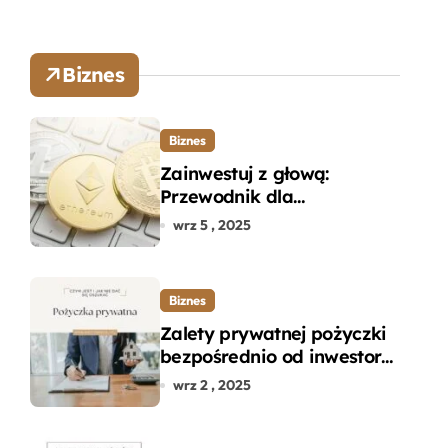
Biznes
Biznes
Zainwestuj z głową:
Przewodnik dla
początkujących w zakupie
wrz 5 , 2025
kryptowalut bez wpadek
Biznes
Zalety prywatnej pożyczki
bezpośrednio od inwestora
– dlaczego warto?
wrz 2 , 2025