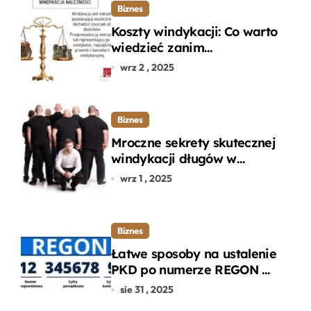
Biznes
Koszty windykacji: Co warto
wiedzieć zanim
zdecydujesz się na
wrz 2 , 2025
odzyskanie długu?
Biznes
Mroczne sekrety skutecznej
windykacji długów w
departamencie windykacji
wrz 1 , 2025
terenowej
Biznes
Łatwe sposoby na ustalenie
PKD po numerze REGON w
kilku prostych krokach
sie 31 , 2025