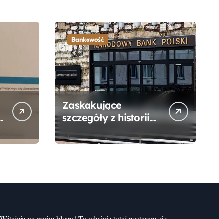
Bankowość
Zaskakujące
szczegóły z historii
narodzin
Narodowego Banku
Polskiego, o których
mogłeś nie wiedzieć
Witajcie na moim blogu! To właśnie tutaj postaram się