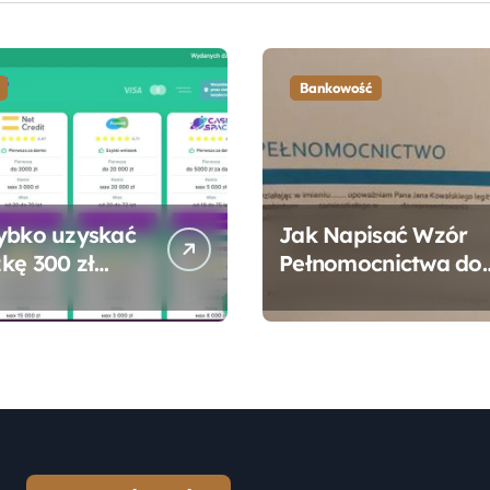
Bankowość
ybko uzyskać
Jak Napisać Wzór
kę 300 zł
Pełnomocnictwa do
 bez zbędnych
Konta Bankowego –
ności?
Praktyczny
Przewodnik