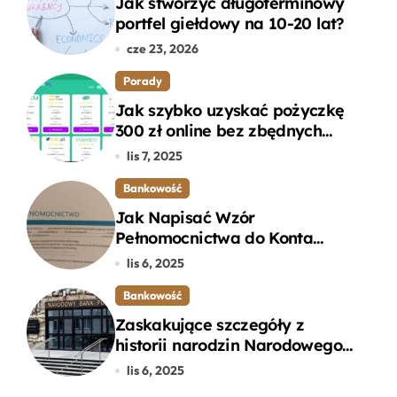
Jak stworzyć długoterminowy
portfel giełdowy na 10-20 lat?
cze 23, 2026
Porady
Jak szybko uzyskać pożyczkę
300 zł online bez zbędnych
formalności?
lis 7, 2025
Bankowość
Jak Napisać Wzór
Pełnomocnictwa do Konta
Bankowego – Praktyczny
lis 6, 2025
Przewodnik
Bankowość
Zaskakujące szczegóły z
historii narodzin Narodowego
Banku Polskiego, o których
lis 6, 2025
mogłeś nie wiedzieć