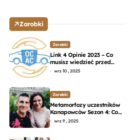
Zarobki
Zarobki
Link 4 Opinie 2023 – Co
musisz wiedzieć przed
wyborem ubezpieczenia
wrz 10 , 2025
OC i AC?
Zarobki
Metamorfozy uczestników
Kanapowców Sezon 4: Co
naprawdę zaskoczyło
wrz 9 , 2025
ekspertów?