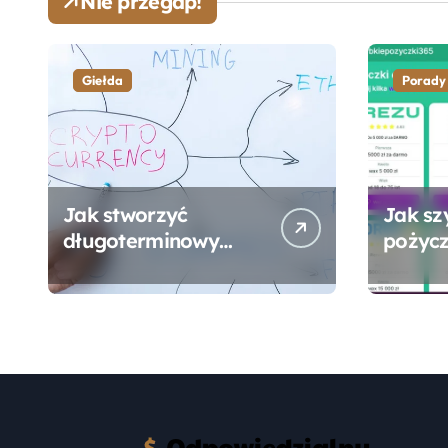
Nie przegap!
Giełda
Porady
Jak stworzyć
Jak sz
długoterminowy
pożycz
portfel giełdowy na
online
10-20 lat?
formal