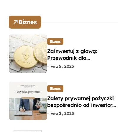
Biznes
Biznes
Zainwestuj z głową:
Przewodnik dla
początkujących w zakupie
wrz 5 , 2025
kryptowalut bez wpadek
Biznes
Zalety prywatnej pożyczki
bezpośrednio od inwestora
– dlaczego warto?
wrz 2 , 2025