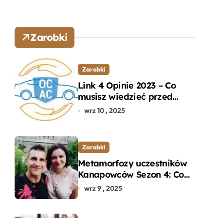
Zarobki
Zarobki
Link 4 Opinie 2023 – Co
musisz wiedzieć przed
wyborem ubezpieczenia
wrz 10 , 2025
OC i AC?
Zarobki
Metamorfozy uczestników
Kanapowców Sezon 4: Co
naprawdę zaskoczyło
wrz 9 , 2025
ekspertów?