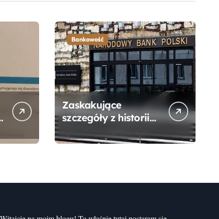
Bankowość
Zaskakujące
szczegóły z historii
narodzin
Narodowego Banku
Polskiego, o których
mogłeś nie wiedzieć
Witajcie na moim blogu! To właśnie tutaj postaram się