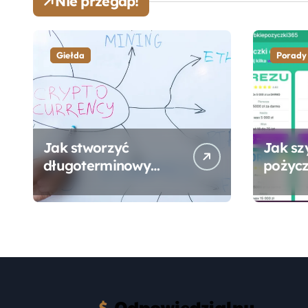
Nie przegap!
Giełda
Porady
Jak stworzyć
Jak sz
długoterminowy
pożycz
portfel giełdowy na
online
10-20 lat?
formal