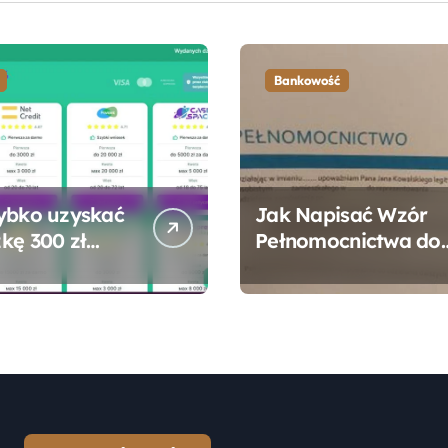
Bankowość
ybko uzyskać
Jak Napisać Wzór
kę 300 zł
Pełnomocnictwa do
 bez zbędnych
Konta Bankowego –
ności?
Praktyczny
Przewodnik