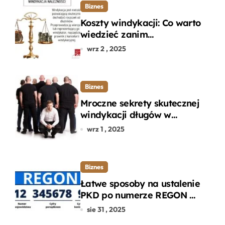
Biznes
Koszty windykacji: Co warto
wiedzieć zanim
zdecydujesz się na
wrz 2 , 2025
odzyskanie długu?
Biznes
Mroczne sekrety skutecznej
windykacji długów w
departamencie windykacji
wrz 1 , 2025
terenowej
Biznes
Łatwe sposoby na ustalenie
PKD po numerze REGON w
kilku prostych krokach
sie 31 , 2025