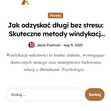
Porady
Jak odzyskać długi bez stresu:
Skuteczne metody windykacji
należności
Jacek Pawlicki
maj 11, 2025
Windykacja należności to trudne zadanie, wymagające
skutecznych strategii oraz umiejętności budowania
relacji z dłużnikami. Psychologia...
S
z
u
k