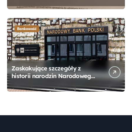
Bankowego – Praktyczny
Przewodnik
Bankowość
Zaskakujące szczegóły z
historii narodzin Narodowego
Banku Polskiego, o których
mogłeś nie wiedzieć