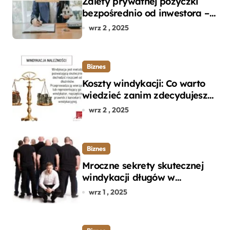
Zalety prywatnej pożyczki
bezpośrednio od inwestora –
dlaczego warto?
wrz 2 , 2025
Biznes
Koszty windykacji: Co warto
wiedzieć zanim zdecydujesz
się na odzyskanie długu?
wrz 2 , 2025
Biznes
Mroczne sekrety skutecznej
windykacji długów w
departamencie windykacji
wrz 1 , 2025
terenowej