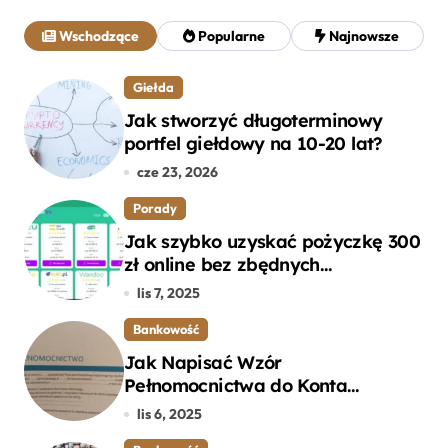
a
j
Wschodzące
Popularne
Najnowsze
:
Giełda
Jak stworzyć długoterminowy
portfel giełdowy na 10-20 lat?
cze 23, 2026
Porady
Jak szybko uzyskać pożyczkę 300
zł online bez zbędnych
formalności?
lis 7, 2025
Bankowość
Jak Napisać Wzór
Pełnomocnictwa do Konta
Bankowego – Praktyczny
lis 6, 2025
Przewodnik