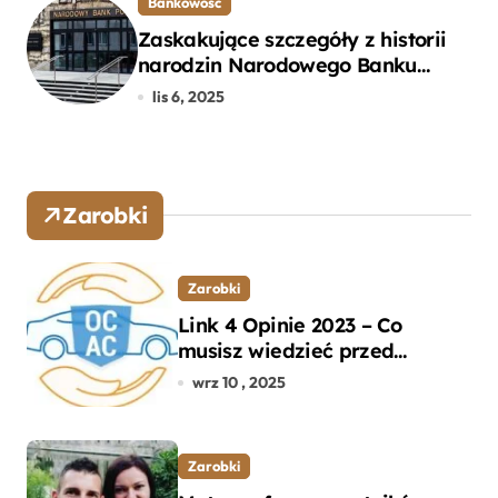
Bankowość
Zaskakujące szczegóły z historii
narodzin Narodowego Banku
Polskiego, o których mogłeś nie
lis 6, 2025
wiedzieć
Zarobki
Zarobki
Link 4 Opinie 2023 – Co
musisz wiedzieć przed
wyborem ubezpieczenia OC i
wrz 10 , 2025
AC?
Zarobki