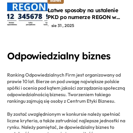
Biznes
Łatwe sposoby na ustalenie
PKD po numerze REGON w
kilku prostych krokach
sie 31 , 2025
Odpowiedzialny biznes
Ranking Odpowiedzialnych Firm jest organizowany od
prawie 10 lat. Bierze on pod uwagę największe polskie
spółki i ocenia pod kątem jakości zarządzania społeczną
odpowiedzialnością biznesu. Tworzeniem takiego
rankingu zajmują się osoby z Centrum Etyki Biznesu.
By zostać uwzględnionym w konkursie należy spełniać
liczne kryteria, a także zatrudniać najlepsze jednostki na
rynku. Należy pamiętać, że dpowiedzialny biznes to