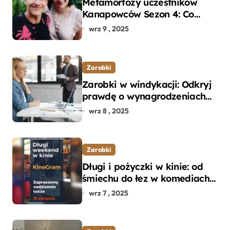
Metamorfozy uczestników
Kanapowców Sezon 4: Co
naprawdę zaskoczyło
wrz 9 , 2025
ekspertów?
Zarobki
Zarobki w windykacji: Odkryj
prawdę o wynagrodzeniach
specjalistów w branży
wrz 8 , 2025
Zarobki
Długi i pożyczki w kinie: od
śmiechu do łez w komediach i
dramatach
wrz 7 , 2025