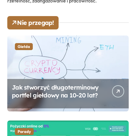
rzetelność, zaangażowanie i pracowitość.
Nie przegap!
Giełda
Jak stworzyć długoterminowy
portfel giełdowy na 10-20 lat?
Porady