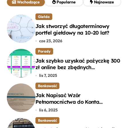
Wschodzące
Popularne
Najnowsze
:
Giełda
Jak stworzyć długoterminowy
portfel giełdowy na 10-20 lat?
cze 23, 2026
Porady
Jak szybko uzyskać pożyczkę 300
zł online bez zbędnych
formalności?
lis 7, 2025
Bankowość
Jak Napisać Wzór
Pełnomocnictwa do Konta
Bankowego – Praktyczny
lis 6, 2025
Przewodnik
Bankowość