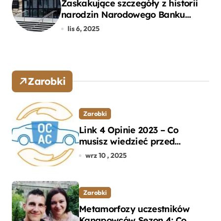
Zaskakujące szczegóły z historii
narodzin Narodowego Banku
Polskiego, o których mogłeś nie
lis 6, 2025
wiedzieć
Zarobki
Zarobki
Link 4 Opinie 2023 – Co
musisz wiedzieć przed
wyborem ubezpieczenia OC i
wrz 10 , 2025
AC?
Zarobki
Metamorfozy uczestników
Kanapowców Sezon 4: Co