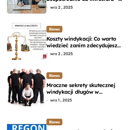
dlaczego warto?
wrz 2 , 2025
Biznes
Koszty windykacji: Co warto
wiedzieć zanim zdecydujesz
się na odzyskanie długu?
wrz 2 , 2025
Biznes
Mroczne sekrety skutecznej
windykacji długów w
departamencie windykacji
wrz 1 , 2025
terenowej
Biznes