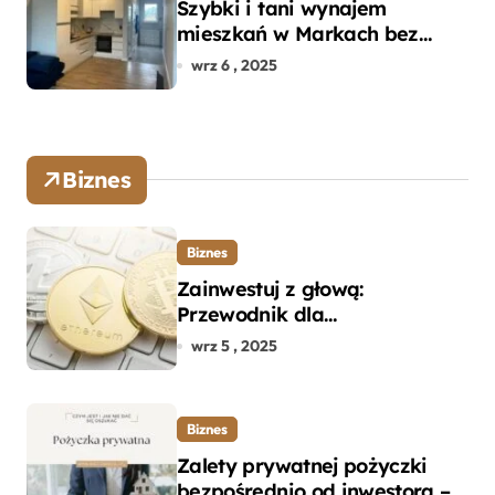
Szybki i tani wynajem
mieszkań w Markach bez
pośredników
wrz 6 , 2025
Biznes
Biznes
Zainwestuj z głową:
Przewodnik dla
początkujących w zakupie
wrz 5 , 2025
kryptowalut bez wpadek
Biznes
Zalety prywatnej pożyczki
bezpośrednio od inwestora –