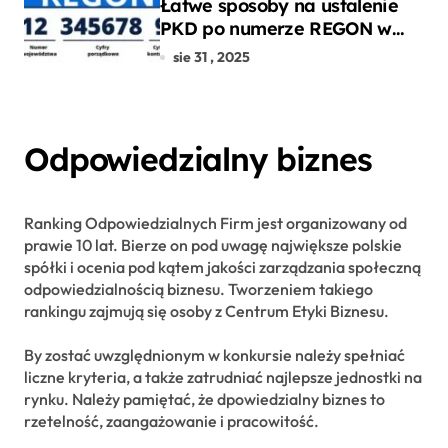
Łatwe sposoby na ustalenie
PKD po numerze REGON w
kilku prostych krokach
sie 31 , 2025
Odpowiedzialny biznes
Ranking Odpowiedzialnych Firm jest organizowany od
prawie 10 lat. Bierze on pod uwagę największe polskie
spółki i ocenia pod kątem jakości zarządzania społeczną
odpowiedzialnością biznesu. Tworzeniem takiego
rankingu zajmują się osoby z Centrum Etyki Biznesu.
By zostać uwzględnionym w konkursie należy spełniać
liczne kryteria, a także zatrudniać najlepsze jednostki na
rynku. Należy pamiętać, że dpowiedzialny biznes to
rzetelność, zaangażowanie i pracowitość.