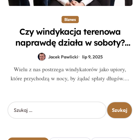
Biznes
Czy windykacja terenowa
naprawdę działa w soboty?
Odkryj zaskakującą prawdę o
Jacek Pawlicki
lip 9, 2025
pracy windykatorów!
Wielu z nas postrzega windykatorów jako upiory,
które przychodzą w nocy, by żądać spłaty długów....
S
z
u
k
a
j