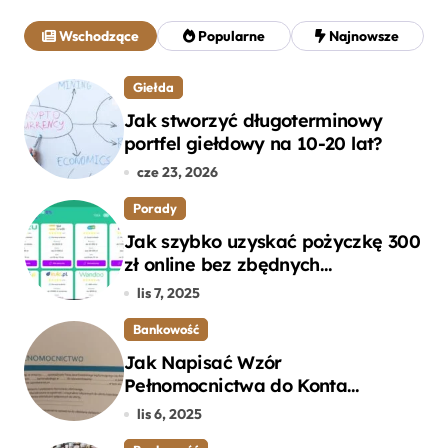
a
j
Wschodzące
Popularne
Najnowsze
:
Giełda
Jak stworzyć długoterminowy
portfel giełdowy na 10-20 lat?
cze 23, 2026
Porady
Jak szybko uzyskać pożyczkę 300
zł online bez zbędnych
formalności?
lis 7, 2025
Bankowość
Jak Napisać Wzór
Pełnomocnictwa do Konta
Bankowego – Praktyczny
lis 6, 2025
Przewodnik