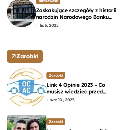
Bankowość
Zaskakujące szczegóły z historii
narodzin Narodowego Banku
Polskiego, o których mogłeś nie
lis 6, 2025
wiedzieć
Zarobki
Zarobki
Link 4 Opinie 2023 – Co
musisz wiedzieć przed
wyborem ubezpieczenia OC i
wrz 10 , 2025
AC?
Zarobki