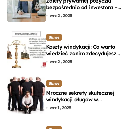
Zalety prywatnej pożyczki
bezpośrednio od inwestora –
dlaczego warto?
wrz 2 , 2025
Biznes
Koszty windykacji: Co warto
wiedzieć zanim zdecydujesz
się na odzyskanie długu?
wrz 2 , 2025
Biznes
Mroczne sekrety skutecznej
windykacji długów w
departamencie windykacji
wrz 1 , 2025
terenowej