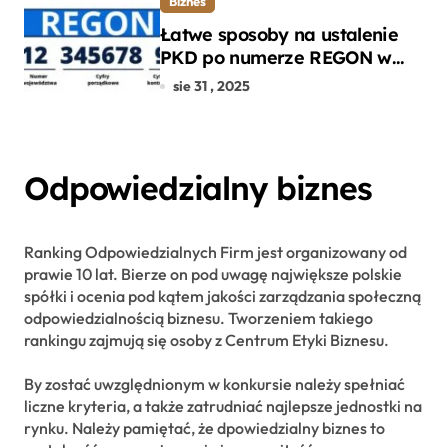
Biznes
Łatwe sposoby na ustalenie
PKD po numerze REGON w
kilku prostych krokach
sie 31 , 2025
Odpowiedzialny biznes
Ranking Odpowiedzialnych Firm jest organizowany od
prawie 10 lat. Bierze on pod uwagę największe polskie
spółki i ocenia pod kątem jakości zarządzania społeczną
odpowiedzialnością biznesu. Tworzeniem takiego
rankingu zajmują się osoby z Centrum Etyki Biznesu.
By zostać uwzględnionym w konkursie należy spełniać
liczne kryteria, a także zatrudniać najlepsze jednostki na
rynku. Należy pamiętać, że dpowiedzialny biznes to