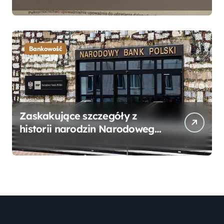
Bankowego – Praktyczny
Przewodnik
Bankowość
Zaskakujące szczegóły z
historii narodzin Narodowego
Banku Polskiego, o których
mogłeś nie wiedzieć