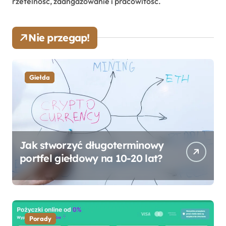
rzetelność, zaangażowanie i pracowitość.
Nie przegap!
Giełda
Jak stworzyć długoterminowy
portfel giełdowy na 10-20 lat?
Porady