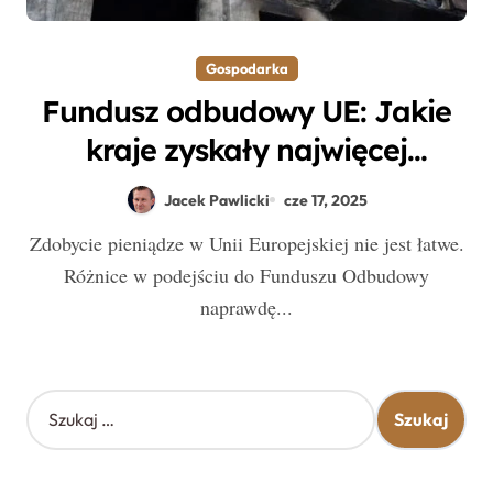
Gospodarka
Fundusz odbudowy UE: Jakie
kraje zyskały najwięcej
wsparcia finansowego?
Jacek Pawlicki
cze 17, 2025
Zdobycie pieniądze w Unii Europejskiej nie jest łatwe.
Różnice w podejściu do Funduszu Odbudowy
naprawdę...
S
z
u
k