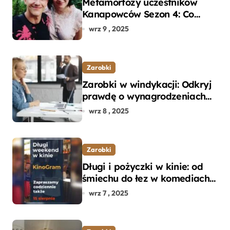
Metamorfozy uczestników
Kanapowców Sezon 4: Co
naprawdę zaskoczyło
wrz 9 , 2025
ekspertów?
Zarobki
Zarobki w windykacji: Odkryj
prawdę o wynagrodzeniach
specjalistów w branży
wrz 8 , 2025
Zarobki
Długi i pożyczki w kinie: od
śmiechu do łez w komediach i
dramatach
wrz 7 , 2025