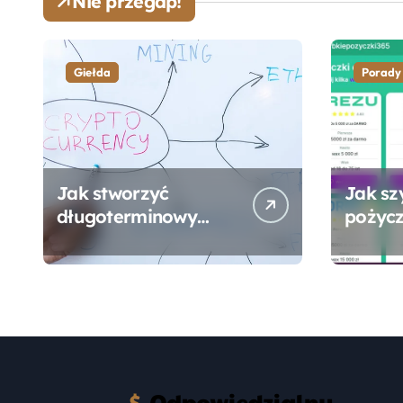
Nie przegap!
Giełda
Porady
Jak stworzyć
Jak sz
długoterminowy
pożycz
portfel giełdowy na
online
10-20 lat?
formal