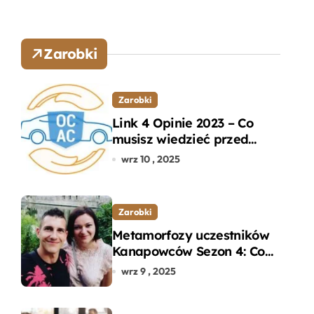
Zarobki
Zarobki
Link 4 Opinie 2023 – Co
musisz wiedzieć przed
wyborem ubezpieczenia
wrz 10 , 2025
OC i AC?
Zarobki
Metamorfozy uczestników
Kanapowców Sezon 4: Co
naprawdę zaskoczyło
wrz 9 , 2025
ekspertów?