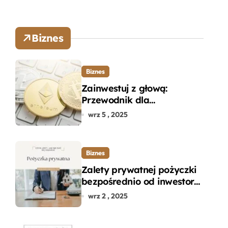
Biznes
Biznes
Zainwestuj z głową:
Przewodnik dla
początkujących w zakupie
wrz 5 , 2025
kryptowalut bez wpadek
Biznes
Zalety prywatnej pożyczki
bezpośrednio od inwestora
– dlaczego warto?
wrz 2 , 2025