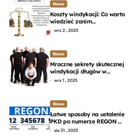
Biznes
Koszty windykacji: Co warto
wiedzieć zanim
zdecydujesz się na
wrz 2 , 2025
odzyskanie długu?
Biznes
Mroczne sekrety skutecznej
windykacji długów w
departamencie windykacji
wrz 1 , 2025
terenowej
Biznes
Łatwe sposoby na ustalenie
PKD po numerze REGON w
kilku prostych krokach
sie 31 , 2025