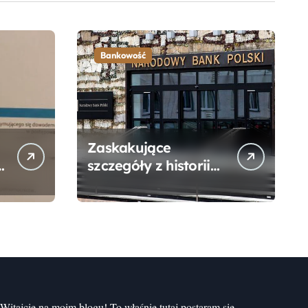
Bankowość
Zaskakujące
szczegóły z historii
narodzin
Narodowego Banku
Polskiego, o których
mogłeś nie wiedzieć
Witajcie na moim blogu! To właśnie tutaj postaram się