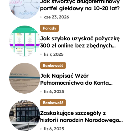
Jak stworzyć długoterminowy
portfel giełdowy na 10-20 lat?
cze 23, 2026
Porady
Jak szybko uzyskać pożyczkę
300 zł online bez zbędnych
formalności?
lis 7, 2025
Bankowość
Jak Napisać Wzór
Pełnomocnictwa do Konta
Bankowego – Praktyczny
lis 6, 2025
Przewodnik
Bankowość
Zaskakujące szczegóły z
historii narodzin Narodowego
Banku Polskiego, o których
lis 6, 2025
mogłeś nie wiedzieć