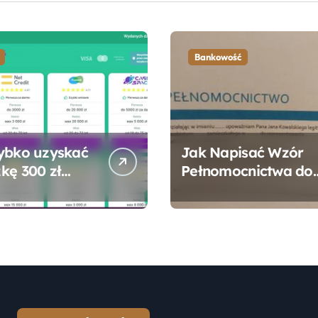
Bankowość
ybko uzyskać
Jak Napisać Wzór
kę 300 zł
Pełnomocnictwa do
 bez zbędnych
Konta Bankowego –
ności?
Praktyczny
Przewodnik