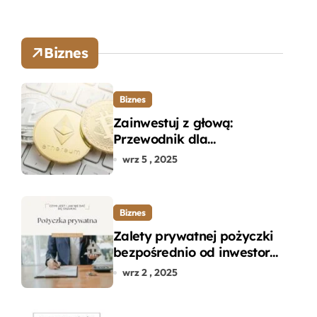
Biznes
Biznes
Zainwestuj z głową:
Przewodnik dla
początkujących w zakupie
wrz 5 , 2025
kryptowalut bez wpadek
Biznes
Zalety prywatnej pożyczki
bezpośrednio od inwestora
– dlaczego warto?
wrz 2 , 2025