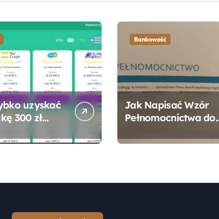
Bankowość
ybko uzyskać
Jak Napisać Wzór
kę 300 zł
Pełnomocnictwa do
 bez zbędnych
Konta Bankowego –
ności?
Praktyczny
Przewodnik