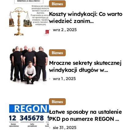
Biznes
Koszty windykacji: Co warto
wiedzieć zanim
zdecydujesz się na
wrz 2 , 2025
odzyskanie długu?
Biznes
Mroczne sekrety skutecznej
windykacji długów w
departamencie windykacji
wrz 1 , 2025
terenowej
Biznes
Łatwe sposoby na ustalenie
PKD po numerze REGON w
kilku prostych krokach
sie 31 , 2025