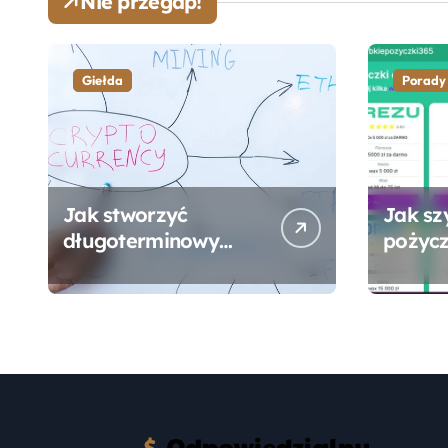
Nie przegap!
Giełda
Porady
Jak stworzyć
Jak sz
długoterminowy
pożycz
portfel giełdowy na
online
10-20 lat?
formal