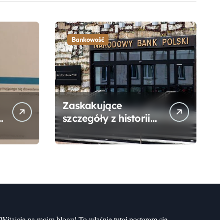
Bankowość
Zaskakujące
szczegóły z historii
narodzin
Narodowego Banku
Polskiego, o których
mogłeś nie wiedzieć
Witajcie na moim blogu! To właśnie tutaj postaram się