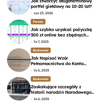
Jak stworzyć długoterminowy
portfel giełdowy na 10-20 lat?
cze 23, 2026
Porady
Jak szybko uzyskać pożyczkę
300 zł online bez zbędnych
formalności?
lis 7, 2025
Bankowość
Jak Napisać Wzór
Pełnomocnictwa do Konta
Bankowego – Praktyczny
lis 6, 2025
Przewodnik
Bankowość
Zaskakujące szczegóły z
historii narodzin Narodowego
Banku Polskiego, o których
lis 6, 2025
mogłeś nie wiedzieć