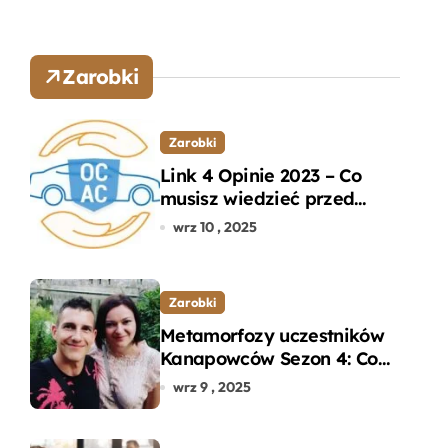
Zarobki
Zarobki
Link 4 Opinie 2023 – Co
musisz wiedzieć przed
wyborem ubezpieczenia
wrz 10 , 2025
OC i AC?
Zarobki
Metamorfozy uczestników
Kanapowców Sezon 4: Co
naprawdę zaskoczyło
wrz 9 , 2025
ekspertów?