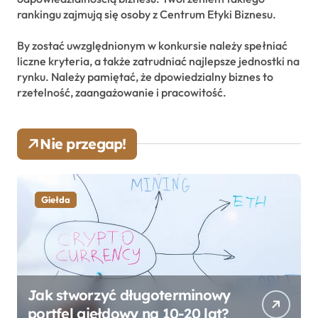
rankingu zajmują się osoby z Centrum Etyki Biznesu.
By zostać uwzględnionym w konkursie należy spełniać
liczne kryteria, a także zatrudniać najlepsze jednostki na
rynku. Należy pamiętać, że dpowiedzialny biznes to
rzetelność, zaangażowanie i pracowitość.
Nie przegap!
Giełda
Jak stworzyć długoterminowy
portfel giełdowy na 10-20 lat?