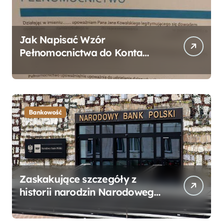
Jak Napisać Wzór
Pełnomocnictwa do Konta
Bankowego – Praktyczny
Przewodnik
Bankowość
Zaskakujące szczegóły z
historii narodzin Narodowego
Banku Polskiego, o których
mogłeś nie wiedzieć