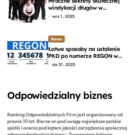
Mroczne sekrety skutecznej
windykacji długów w
departamencie windykacji
wrz 1 , 2025
terenowej
Biznes
Łatwe sposoby na ustalenie
PKD po numerze REGON w
kilku prostych krokach
sie 31 , 2025
Odpowiedzialny biznes
Ranking Odpowiedzialnych Firm jest organizowany od
prawie 10 lat. Bierze on pod uwagę największe polskie
spółki i ocenia pod kątem jakości zarządzania społeczną
odpowiedzialnością biznesu. Tworzeniem takiego