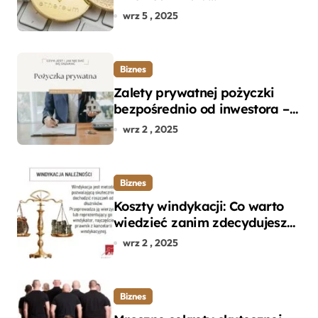
początkujących w zakupie
wrz 5 , 2025
kryptowalut bez wpadek
Biznes
Zalety prywatnej pożyczki
bezpośrednio od inwestora –
dlaczego warto?
wrz 2 , 2025
Biznes
Koszty windykacji: Co warto
wiedzieć zanim zdecydujesz
się na odzyskanie długu?
wrz 2 , 2025
Biznes