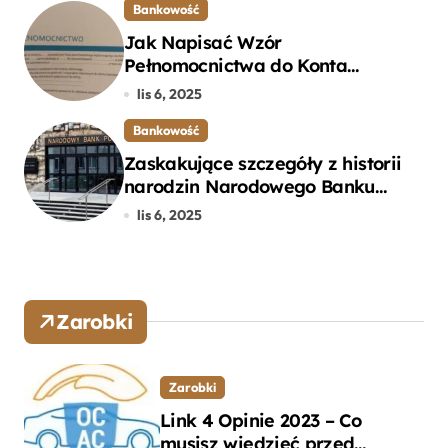
Bankowość
Jak Napisać Wzór
Pełnomocnictwa do Konta
Bankowego – Praktyczny
lis 6, 2025
Przewodnik
Bankowość
Zaskakujące szczegóły z historii
narodzin Narodowego Banku
Polskiego, o których mogłeś nie
lis 6, 2025
wiedzieć
Zarobki
Zarobki
Link 4 Opinie 2023 – Co
musisz wiedzieć przed