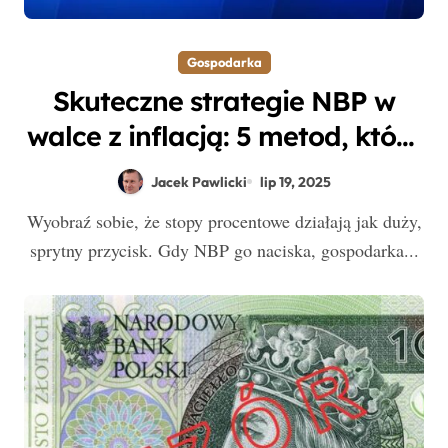
Gospodarka
Skuteczne strategie NBP w
walce z inflacją: 5 metod, które
przynoszą rezultaty
Jacek Pawlicki
lip 19, 2025
Wyobraź sobie, że stopy procentowe działają jak duży,
sprytny przycisk. Gdy NBP go naciska, gospodarka...