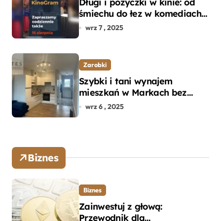
Długi i pożyczki w kinie: od
śmiechu do łez w komediach i
dramatach
wrz 7 , 2025
Zarobki
Szybki i tani wynajem
mieszkań w Markach bez
pośredników
wrz 6 , 2025
Biznes
Biznes
Zainwestuj z głową:
Przewodnik dla