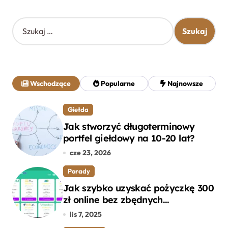
S
z
u
k
a
j
Wschodzące
Popularne
Najnowsze
:
Giełda
Jak stworzyć długoterminowy
portfel giełdowy na 10-20 lat?
cze 23, 2026
Porady
Jak szybko uzyskać pożyczkę 300
zł online bez zbędnych
formalności?
lis 7, 2025