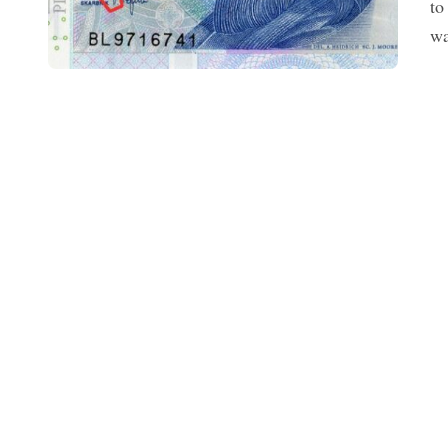
to
wa