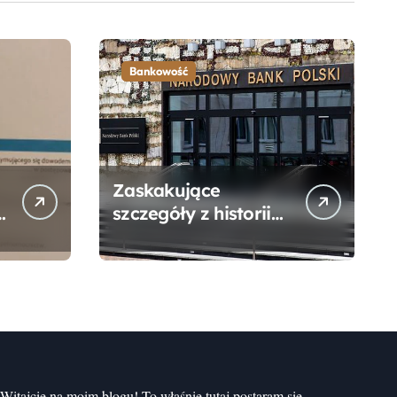
Bankowość
Zaskakujące
szczegóły z historii
narodzin
Narodowego Banku
Polskiego, o których
mogłeś nie wiedzieć
Witajcie na moim blogu! To właśnie tutaj postaram się