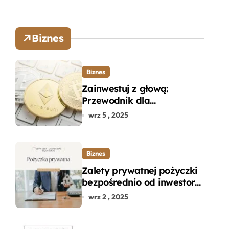
Biznes
Biznes
Zainwestuj z głową:
Przewodnik dla
początkujących w zakupie
wrz 5 , 2025
kryptowalut bez wpadek
Biznes
Zalety prywatnej pożyczki
bezpośrednio od inwestora
– dlaczego warto?
wrz 2 , 2025