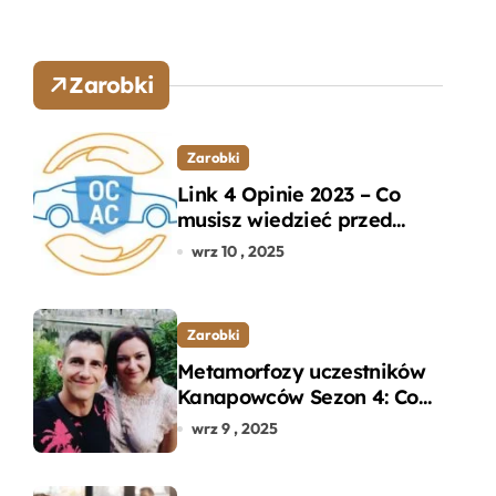
Zarobki
Zarobki
Link 4 Opinie 2023 – Co
musisz wiedzieć przed
wyborem ubezpieczenia
wrz 10 , 2025
OC i AC?
Zarobki
Metamorfozy uczestników
Kanapowców Sezon 4: Co
naprawdę zaskoczyło
wrz 9 , 2025
ekspertów?