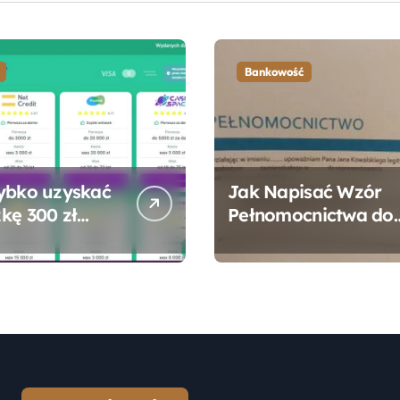
Bankowość
ybko uzyskać
Jak Napisać Wzór
kę 300 zł
Pełnomocnictwa do
 bez zbędnych
Konta Bankowego –
ności?
Praktyczny
Przewodnik