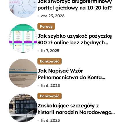
Jak stworzyć długoterminowy
portfel giełdowy na 10-20 lat?
cze 23, 2026
Porady
Jak szybko uzyskać pożyczkę
300 zł online bez zbędnych
formalności?
lis 7, 2025
Bankowość
Jak Napisać Wzór
Pełnomocnictwa do Konta
Bankowego – Praktyczny
lis 6, 2025
Przewodnik
Bankowość
Zaskakujące szczegóły z
historii narodzin Narodowego
Banku Polskiego, o których
lis 6, 2025
mogłeś nie wiedzieć