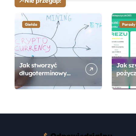
Nie przegap!
Giełda
Porady
Jak stworzyć
Jak sz
długoterminowy
pożycz
portfel giełdowy na
online
10-20 lat?
formal