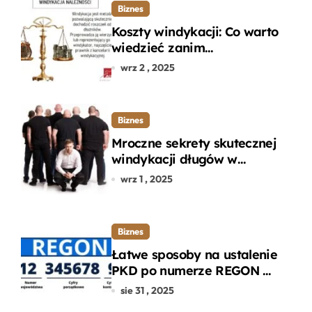
Biznes
Koszty windykacji: Co warto
wiedzieć zanim
zdecydujesz się na
wrz 2 , 2025
odzyskanie długu?
Biznes
Mroczne sekrety skutecznej
windykacji długów w
departamencie windykacji
wrz 1 , 2025
terenowej
Biznes
Łatwe sposoby na ustalenie
PKD po numerze REGON w
kilku prostych krokach
sie 31 , 2025