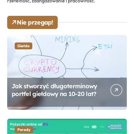
rzetelność, zaangażowanie i pracowitość.
Nie przegap!
Giełda
Jak stworzyć długoterminowy
portfel giełdowy na 10-20 lat?
Porady