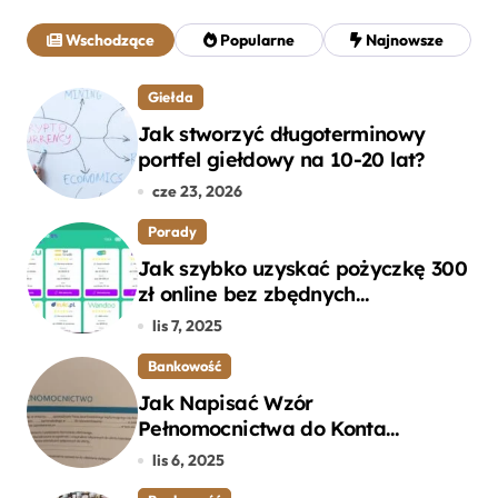
a
j
Wschodzące
Popularne
Najnowsze
:
Giełda
Jak stworzyć długoterminowy
portfel giełdowy na 10-20 lat?
cze 23, 2026
Porady
Jak szybko uzyskać pożyczkę 300
zł online bez zbędnych
formalności?
lis 7, 2025
Bankowość
Jak Napisać Wzór
Pełnomocnictwa do Konta
Bankowego – Praktyczny
lis 6, 2025
Przewodnik