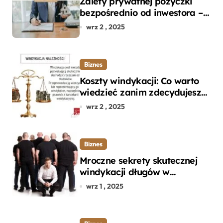
Zalety prywatnej pożyczki
bezpośrednio od inwestora –
dlaczego warto?
wrz 2 , 2025
Biznes
Koszty windykacji: Co warto
wiedzieć zanim zdecydujesz
się na odzyskanie długu?
wrz 2 , 2025
Biznes
Mroczne sekrety skutecznej
windykacji długów w
departamencie windykacji
wrz 1 , 2025
terenowej