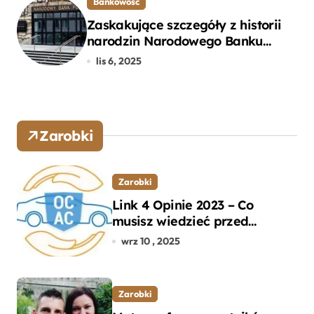
Bankowość
Zaskakujące szczegóły z historii
narodzin Narodowego Banku
Polskiego, o których mogłeś nie
lis 6, 2025
wiedzieć
Zarobki
Zarobki
Link 4 Opinie 2023 – Co
musisz wiedzieć przed
wyborem ubezpieczenia OC i
wrz 10 , 2025
AC?
Zarobki