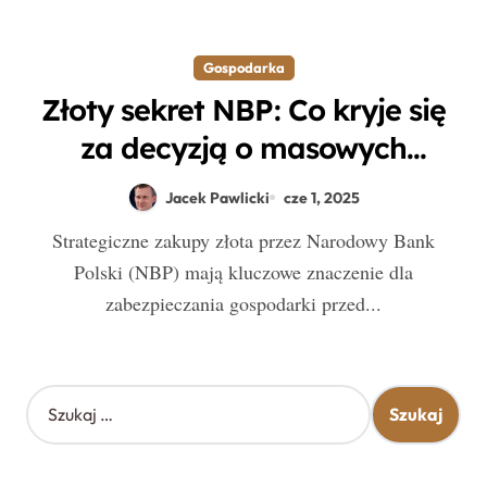
Gospodarka
Złoty sekret NBP: Co kryje się
za decyzją o masowych
zakupach złota w trudnych
Jacek Pawlicki
cze 1, 2025
czasach?
Strategiczne zakupy złota przez Narodowy Bank
Polski (NBP) mają kluczowe znaczenie dla
zabezpieczania gospodarki przed...
S
z
u
k