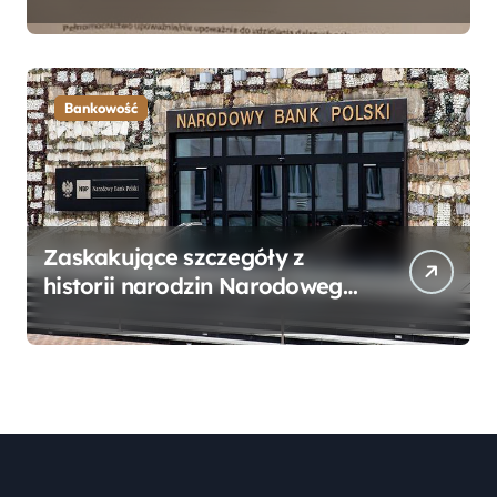
Bankowego – Praktyczny
Przewodnik
Bankowość
Zaskakujące szczegóły z
historii narodzin Narodowego
Banku Polskiego, o których
mogłeś nie wiedzieć