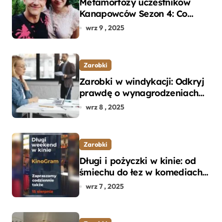
Metamorfozy uczestników
Kanapowców Sezon 4: Co
naprawdę zaskoczyło
wrz 9 , 2025
ekspertów?
Zarobki
Zarobki w windykacji: Odkryj
prawdę o wynagrodzeniach
specjalistów w branży
wrz 8 , 2025
Zarobki
Długi i pożyczki w kinie: od
śmiechu do łez w komediach i
dramatach
wrz 7 , 2025