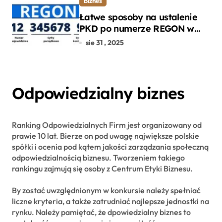
Biznes
Łatwe sposoby na ustalenie
PKD po numerze REGON w
kilku prostych krokach
sie 31 , 2025
Odpowiedzialny biznes
Ranking Odpowiedzialnych Firm jest organizowany od
prawie 10 lat. Bierze on pod uwagę największe polskie
spółki i ocenia pod kątem jakości zarządzania społeczną
odpowiedzialnością biznesu. Tworzeniem takiego
rankingu zajmują się osoby z Centrum Etyki Biznesu.
By zostać uwzględnionym w konkursie należy spełniać
liczne kryteria, a także zatrudniać najlepsze jednostki na
rynku. Należy pamiętać, że dpowiedzialny biznes to