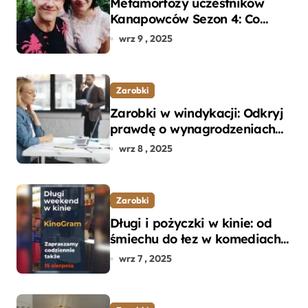
Metamorfozy uczestników
Kanapowców Sezon 4: Co
naprawdę zaskoczyło
wrz 9 , 2025
ekspertów?
Zarobki
Zarobki w windykacji: Odkryj
prawdę o wynagrodzeniach
specjalistów w branży
wrz 8 , 2025
Zarobki
Długi i pożyczki w kinie: od
śmiechu do łez w komediach i
dramatach
wrz 7 , 2025