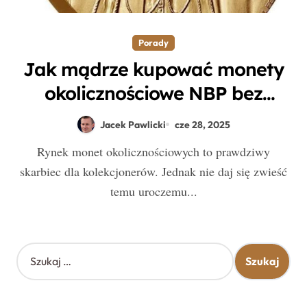
Porady
Jak mądrze kupować monety
okolicznościowe NBP bez
przepłacania – praktyczny
Jacek Pawlicki
cze 28, 2025
przewodnik dla kolekcjonera
Rynek monet okolicznościowych to prawdziwy
skarbiec dla kolekcjonerów. Jednak nie daj się zwieść
temu uroczemu...
S
z
u
k