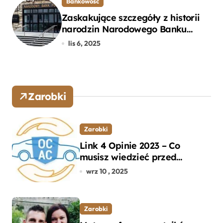
Bankowość
Zaskakujące szczegóły z historii
narodzin Narodowego Banku
Polskiego, o których mogłeś nie
lis 6, 2025
wiedzieć
Zarobki
Zarobki
Link 4 Opinie 2023 – Co
musisz wiedzieć przed
wyborem ubezpieczenia OC i
wrz 10 , 2025
AC?
Zarobki