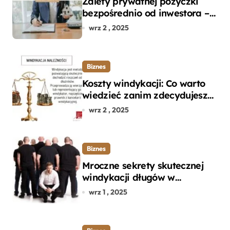
Zalety prywatnej pożyczki
bezpośrednio od inwestora –
dlaczego warto?
wrz 2 , 2025
Biznes
Koszty windykacji: Co warto
wiedzieć zanim zdecydujesz
się na odzyskanie długu?
wrz 2 , 2025
Biznes
Mroczne sekrety skutecznej
windykacji długów w
departamencie windykacji
wrz 1 , 2025
terenowej