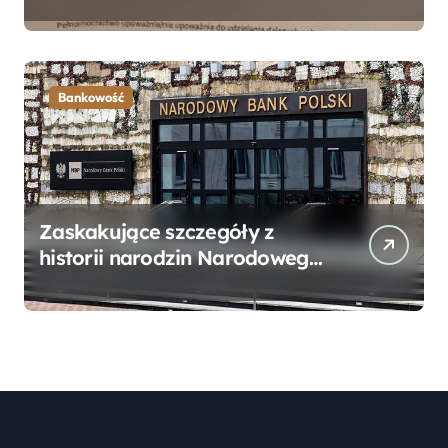
Bankowego – Praktyczny
Przewodnik
Bankowość
Zaskakujące szczegóły z
historii narodzin Narodowego
Banku Polskiego, o których
mogłeś nie wiedzieć