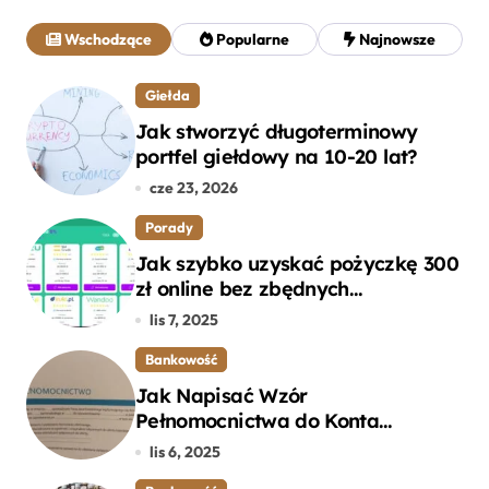
a
j
Wschodzące
Popularne
Najnowsze
:
Giełda
Jak stworzyć długoterminowy
portfel giełdowy na 10-20 lat?
cze 23, 2026
Porady
Jak szybko uzyskać pożyczkę 300
zł online bez zbędnych
formalności?
lis 7, 2025
Bankowość
Jak Napisać Wzór
Pełnomocnictwa do Konta
Bankowego – Praktyczny
lis 6, 2025
Przewodnik