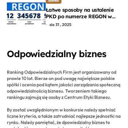
Biznes
Łatwe sposoby na ustalenie
PKD po numerze REGON w
kilku prostych krokach
sie 31 , 2025
Odpowiedzialny biznes
Ranking Odpowiedzialnych Firm jest organizowany od
prawie 10 lat. Bierze on pod uwagę największe polskie
spółki i ocenia pod kątem jakości zarządzania społeczną
odpowiedzialnością biznesu. Tworzeniem takiego
rankingu zajmują się osoby z Centrum Etyki Biznesu.
By zostać uwzględnionym w konkursie należy spełniać
liczne kryteria, a także zatrudniać najlepsze jednostki na
rynku. Należy pamiętać, że dpowiedzialny biznes to