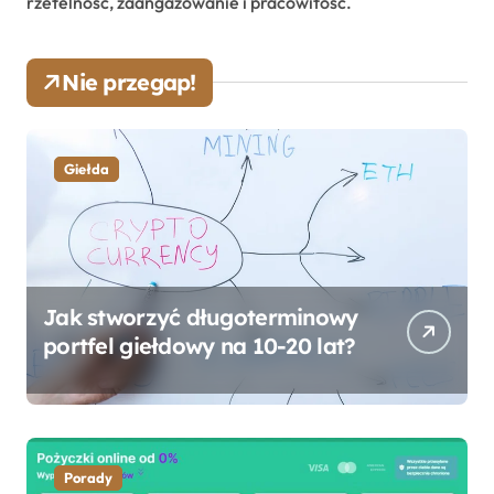
rzetelność, zaangażowanie i pracowitość.
Nie przegap!
Giełda
Jak stworzyć długoterminowy
portfel giełdowy na 10-20 lat?
Porady