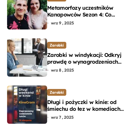
Metamorfozy uczestników
Kanapowców Sezon 4: Co
naprawdę zaskoczyło
wrz 9 , 2025
ekspertów?
Zarobki
Zarobki w windykacji: Odkryj
prawdę o wynagrodzeniach
specjalistów w branży
wrz 8 , 2025
Zarobki
Długi i pożyczki w kinie: od
śmiechu do łez w komediach i
dramatach
wrz 7 , 2025