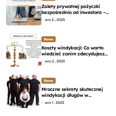
Zalety prywatnej pożyczki
bezpośrednio od inwestora –
dlaczego warto?
wrz 2 , 2025
Biznes
Koszty windykacji: Co warto
wiedzieć zanim zdecydujesz
się na odzyskanie długu?
wrz 2 , 2025
Biznes
Mroczne sekrety skutecznej
windykacji długów w
departamencie windykacji
wrz 1 , 2025
terenowej