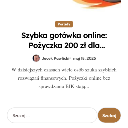
Porady
Szybka gotówka online:
Pożyczka 200 zł dla
zadłużonych mimo złej historii
Jacek Pawlicki
maj 18, 2025
kredytowej
W dzisiejszych czasach wiele osób szuka szybkich
rozwiązań finansowych. Pożyczki online bez
sprawdzania BIK stają...
S
z
u