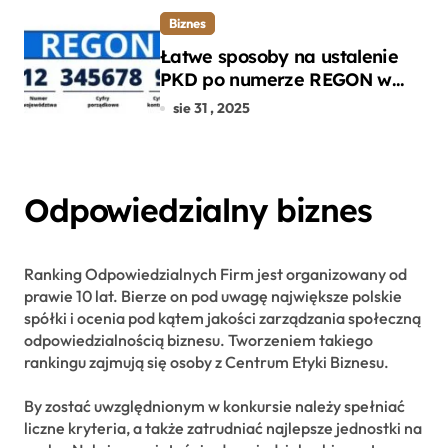
Biznes
Łatwe sposoby na ustalenie
PKD po numerze REGON w
kilku prostych krokach
sie 31 , 2025
Odpowiedzialny biznes
Ranking Odpowiedzialnych Firm jest organizowany od
prawie 10 lat. Bierze on pod uwagę największe polskie
spółki i ocenia pod kątem jakości zarządzania społeczną
odpowiedzialnością biznesu. Tworzeniem takiego
rankingu zajmują się osoby z Centrum Etyki Biznesu.
By zostać uwzględnionym w konkursie należy spełniać
liczne kryteria, a także zatrudniać najlepsze jednostki na