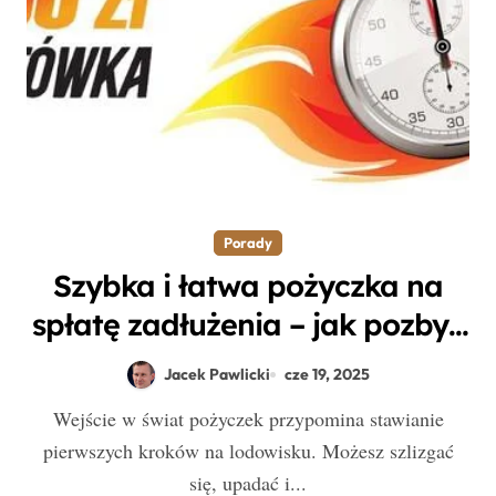
Porady
Szybka i łatwa pożyczka na
spłatę zadłużenia – jak pozbyć
się długów raz na zawsze?
Jacek Pawlicki
cze 19, 2025
Wejście w świat pożyczek przypomina stawianie
pierwszych kroków na lodowisku. Możesz szlizgać
się, upadać i...