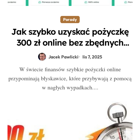
Porady
Jak szybko uzyskać pożyczkę
300 zł online bez zbędnych
formalności?
Jacek Pawlicki
lis 7, 2025
W świecie finansów szybkie pożyczki online
przypominają błyskawice, które przybywają z pomocą
w nagłych wypadkach....