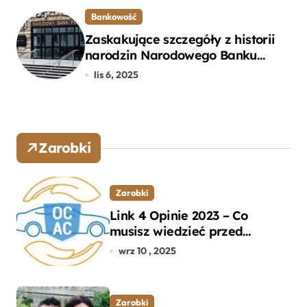
Przewodnik
Bankowość
Zaskakujące szczegóły z historii
narodzin Narodowego Banku
Polskiego, o których mogłeś nie
lis 6, 2025
wiedzieć
Zarobki
Zarobki
Link 4 Opinie 2023 – Co
musisz wiedzieć przed
wyborem ubezpieczenia OC i
wrz 10 , 2025
AC?
Zarobki