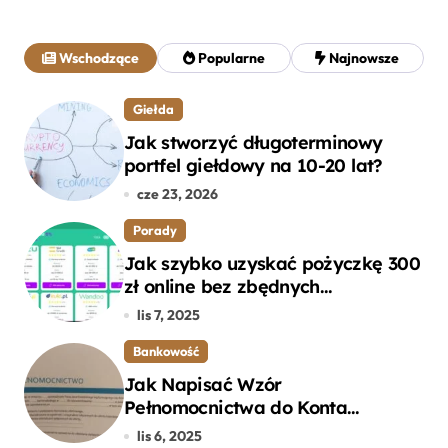
k
a
j
Wschodzące
Popularne
Najnowsze
:
Giełda
Jak stworzyć długoterminowy
portfel giełdowy na 10-20 lat?
cze 23, 2026
Porady
Jak szybko uzyskać pożyczkę 300
zł online bez zbędnych
formalności?
lis 7, 2025
Bankowość
Jak Napisać Wzór
Pełnomocnictwa do Konta
Bankowego – Praktyczny
lis 6, 2025