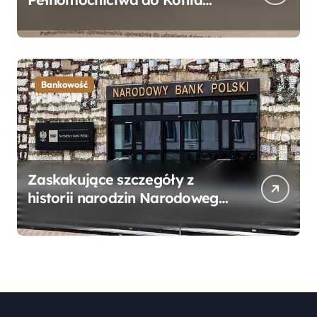
Bankowego – Praktyczny
Przewodnik
Bankowość
Zaskakujące szczegóły z
historii narodzin Narodowego
Banku Polskiego, o których
mogłeś nie wiedzieć