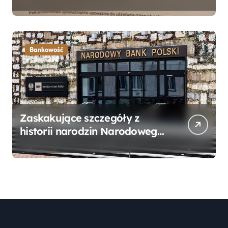
Bankowego – Praktyczny
Przewodnik
Bankowość
Zaskakujące szczegóły z
historii narodzin Narodowego
Banku Polskiego, o których
mogłeś nie wiedzieć