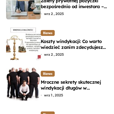
Zalety prywatnej pożyczki
bezpośrednio od inwestora –
dlaczego warto?
wrz 2 , 2025
Biznes
Koszty windykacji: Co warto
wiedzieć zanim zdecydujesz
się na odzyskanie długu?
wrz 2 , 2025
Biznes
Mroczne sekrety skutecznej
windykacji długów w
departamencie windykacji
wrz 1 , 2025
terenowej