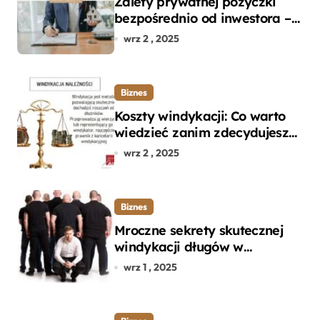
Zalety prywatnej pożyczki
bezpośrednio od inwestora –
dlaczego warto?
wrz 2 , 2025
Biznes
Koszty windykacji: Co warto
wiedzieć zanim zdecydujesz
się na odzyskanie długu?
wrz 2 , 2025
Biznes
Mroczne sekrety skutecznej
windykacji długów w
departamencie windykacji
wrz 1 , 2025
terenowej