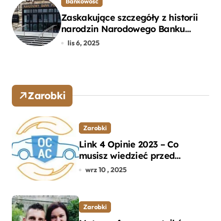
Bankowość
Zaskakujące szczegóły z historii
narodzin Narodowego Banku
Polskiego, o których mogłeś nie
lis 6, 2025
wiedzieć
Zarobki
Zarobki
Link 4 Opinie 2023 – Co
musisz wiedzieć przed
wyborem ubezpieczenia OC i
wrz 10 , 2025
AC?
Zarobki