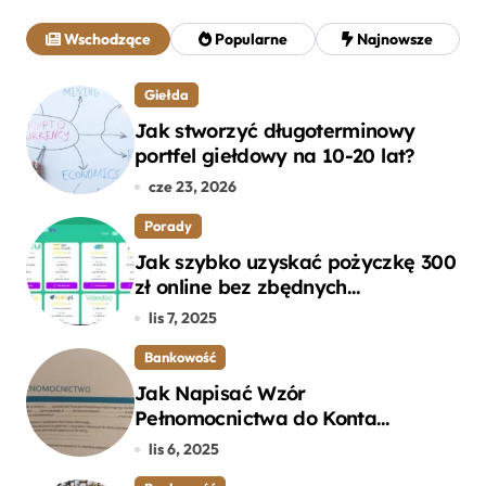
a
j
Wschodzące
Popularne
Najnowsze
:
Giełda
Jak stworzyć długoterminowy
portfel giełdowy na 10-20 lat?
cze 23, 2026
Porady
Jak szybko uzyskać pożyczkę 300
zł online bez zbędnych
formalności?
lis 7, 2025
Bankowość
Jak Napisać Wzór
Pełnomocnictwa do Konta
Bankowego – Praktyczny
lis 6, 2025
Przewodnik