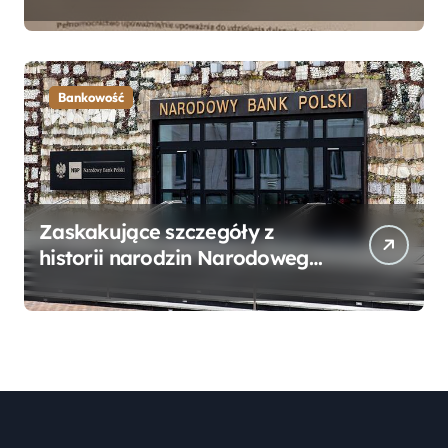
Bankowego – Praktyczny
Przewodnik
Bankowość
Zaskakujące szczegóły z
historii narodzin Narodowego
Banku Polskiego, o których
mogłeś nie wiedzieć