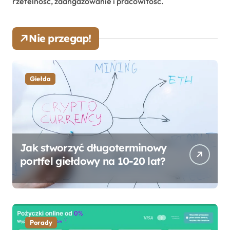
rzetelność, zaangażowanie i pracowitość.
Nie przegap!
Giełda
Jak stworzyć długoterminowy
portfel giełdowy na 10-20 lat?
Porady