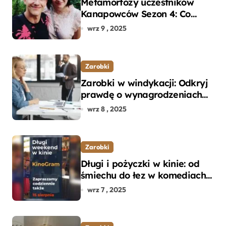
Metamorfozy uczestników
Kanapowców Sezon 4: Co
naprawdę zaskoczyło
wrz 9 , 2025
ekspertów?
Zarobki
Zarobki w windykacji: Odkryj
prawdę o wynagrodzeniach
specjalistów w branży
wrz 8 , 2025
Zarobki
Długi i pożyczki w kinie: od
śmiechu do łez w komediach i
dramatach
wrz 7 , 2025