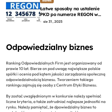
Biznes
Łatwe sposoby na ustalenie
PKD po numerze REGON w
kilku prostych krokach
sie 31 , 2025
Odpowiedzialny biznes
Ranking Odpowiedzialnych Firm jest organizowany od
prawie 10 lat. Bierze on pod uwagę największe polskie
spółki i ocenia pod kątem jakości zarządzania społeczną
odpowiedzialnością biznesu. Tworzeniem takiego
rankingu zajmują się osoby z Centrum Etyki Biznesu.
By zostać uwzględnionym w konkursie należy spełniać
liczne kryteria, a także zatrudniać najlepsze jednostki na
rynku. Należy pamiętać, że dpowiedzialny biznes to