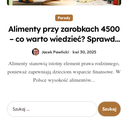
Porady
Alimenty przy zarobkach 4500
– co warto wiedzieć? Sprawdź
tabelę i przepisy!
Jacek Pawlicki
kwi 30, 2025
Alimenty stanowią istotny element prawa rodzinnego,
ponieważ zapewniają dzieciom wsparcie finansowe. W
Polsce wysokość alimentów...
S
z
u
k