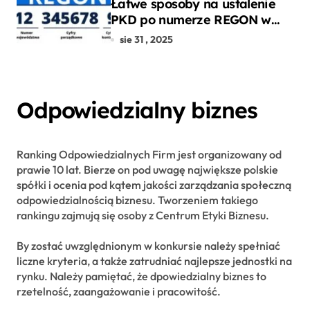
Łatwe sposoby na ustalenie
PKD po numerze REGON w
kilku prostych krokach
sie 31 , 2025
Odpowiedzialny biznes
Ranking Odpowiedzialnych Firm jest organizowany od
prawie 10 lat. Bierze on pod uwagę największe polskie
spółki i ocenia pod kątem jakości zarządzania społeczną
odpowiedzialnością biznesu. Tworzeniem takiego
rankingu zajmują się osoby z Centrum Etyki Biznesu.
By zostać uwzględnionym w konkursie należy spełniać
liczne kryteria, a także zatrudniać najlepsze jednostki na
rynku. Należy pamiętać, że dpowiedzialny biznes to
rzetelność, zaangażowanie i pracowitość.