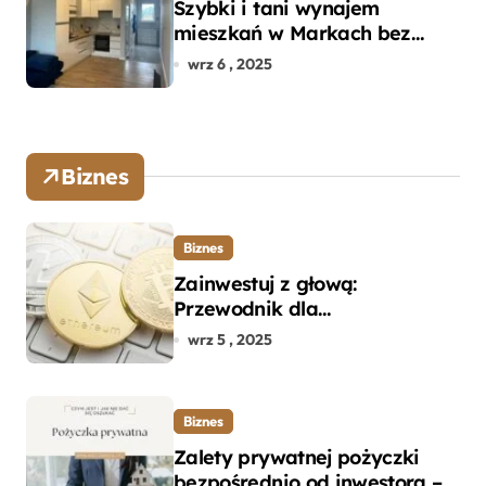
Szybki i tani wynajem
mieszkań w Markach bez
pośredników
wrz 6 , 2025
Biznes
Biznes
Zainwestuj z głową:
Przewodnik dla
początkujących w zakupie
wrz 5 , 2025
kryptowalut bez wpadek
Biznes
Zalety prywatnej pożyczki
bezpośrednio od inwestora –