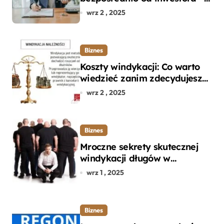
dlaczego warto?
wrz 2 , 2025
Biznes
Koszty windykacji: Co warto
wiedzieć zanim zdecydujesz
się na odzyskanie długu?
wrz 2 , 2025
Biznes
Mroczne sekrety skutecznej
windykacji długów w
departamencie windykacji
wrz 1 , 2025
terenowej
Biznes