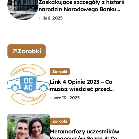
Zaskakujące szczegóły z historii
narodzin Narodowego Banku
Polskiego, o których mogłeś nie
lis 6, 2025
wiedzieć
Zarobki
Zarobki
Link 4 Opinie 2023 – Co
musisz wiedzieć przed
wyborem ubezpieczenia OC i
wrz 10 , 2025
AC?
Zarobki
Metamorfozy uczestników
Kanapowców Sezon 4: Co