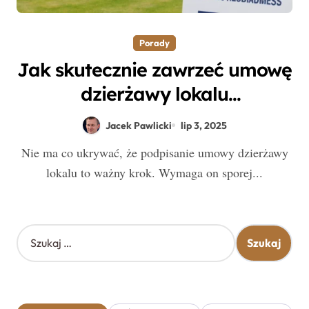
Porady
Jak skutecznie zawrzeć umowę
dzierżawy lokalu
mieszkaniowego?
Jacek Pawlicki
lip 3, 2025
Nie ma co ukrywać, że podpisanie umowy dzierżawy
lokalu to ważny krok. Wymaga on sporej...
S
z
u
k
a
j