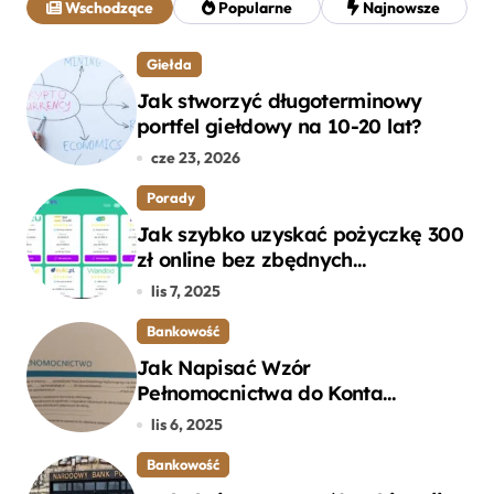
Wschodzące
Popularne
Najnowsze
:
Giełda
Jak stworzyć długoterminowy
portfel giełdowy na 10-20 lat?
cze 23, 2026
Porady
Jak szybko uzyskać pożyczkę 300
zł online bez zbędnych
formalności?
lis 7, 2025
Bankowość
Jak Napisać Wzór
Pełnomocnictwa do Konta
Bankowego – Praktyczny
lis 6, 2025
Przewodnik
Bankowość