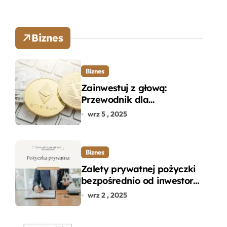
Biznes
Biznes
Zainwestuj z głową:
Przewodnik dla
początkujących w zakupie
wrz 5 , 2025
kryptowalut bez wpadek
Biznes
Zalety prywatnej pożyczki
bezpośrednio od inwestora
– dlaczego warto?
wrz 2 , 2025