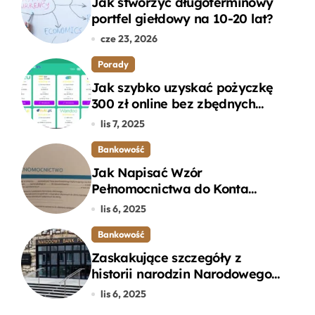
Jak stworzyć długoterminowy
portfel giełdowy na 10-20 lat?
cze 23, 2026
Porady
Jak szybko uzyskać pożyczkę
300 zł online bez zbędnych
formalności?
lis 7, 2025
Bankowość
Jak Napisać Wzór
Pełnomocnictwa do Konta
Bankowego – Praktyczny
lis 6, 2025
Przewodnik
Bankowość
Zaskakujące szczegóły z
historii narodzin Narodowego
Banku Polskiego, o których
lis 6, 2025
mogłeś nie wiedzieć