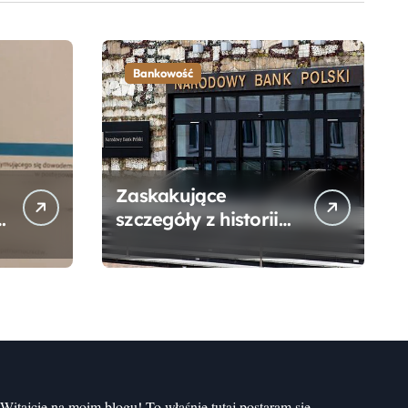
Bankowość
Zaskakujące
szczegóły z historii
narodzin
Narodowego Banku
Polskiego, o których
mogłeś nie wiedzieć
Witajcie na moim blogu! To właśnie tutaj postaram się