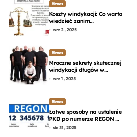
Biznes
Koszty windykacji: Co warto
wiedzieć zanim
zdecydujesz się na
wrz 2 , 2025
odzyskanie długu?
Biznes
Mroczne sekrety skutecznej
windykacji długów w
departamencie windykacji
wrz 1 , 2025
terenowej
Biznes
Łatwe sposoby na ustalenie
PKD po numerze REGON w
kilku prostych krokach
sie 31 , 2025