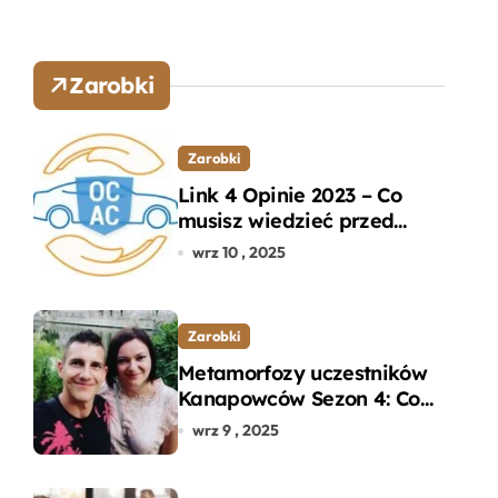
Zarobki
Zarobki
Link 4 Opinie 2023 – Co
musisz wiedzieć przed
wyborem ubezpieczenia
wrz 10 , 2025
OC i AC?
Zarobki
Metamorfozy uczestników
Kanapowców Sezon 4: Co
naprawdę zaskoczyło
wrz 9 , 2025
ekspertów?