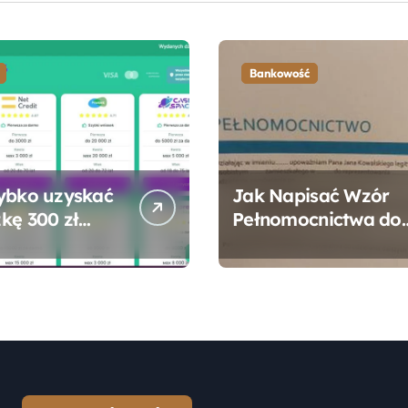
Bankowość
ybko uzyskać
Jak Napisać Wzór
kę 300 zł
Pełnomocnictwa do
 bez zbędnych
Konta Bankowego –
ności?
Praktyczny
Przewodnik