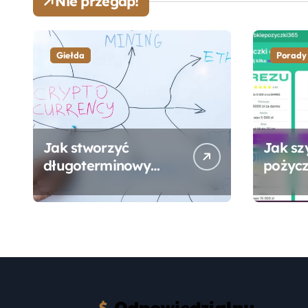
Nie przegap!
Giełda
Porady
Jak stworzyć
Jak sz
długoterminowy
pożycz
portfel giełdowy na
online
10-20 lat?
formal