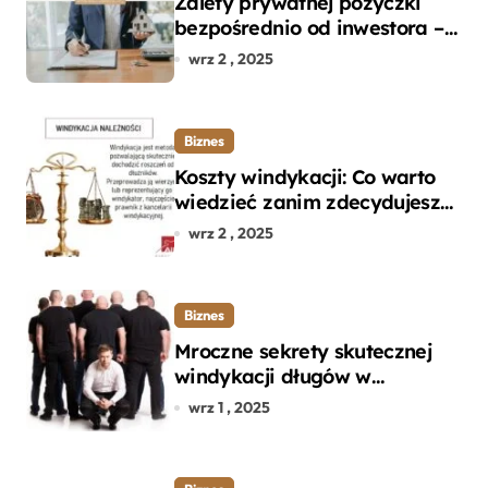
Zalety prywatnej pożyczki
bezpośrednio od inwestora –
dlaczego warto?
wrz 2 , 2025
Biznes
Koszty windykacji: Co warto
wiedzieć zanim zdecydujesz
się na odzyskanie długu?
wrz 2 , 2025
Biznes
Mroczne sekrety skutecznej
windykacji długów w
departamencie windykacji
wrz 1 , 2025
terenowej