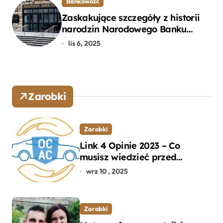
Bankowość
Zaskakujące szczegóły z historii
narodzin Narodowego Banku
Polskiego, o których mogłeś nie
lis 6, 2025
wiedzieć
Zarobki
Zarobki
Link 4 Opinie 2023 – Co
musisz wiedzieć przed
wyborem ubezpieczenia OC i
wrz 10 , 2025
AC?
Zarobki