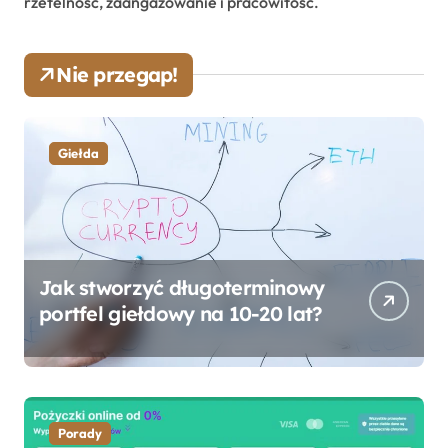
rzetelność, zaangażowanie i pracowitość.
Nie przegap!
Giełda
Jak stworzyć długoterminowy
portfel giełdowy na 10-20 lat?
Porady