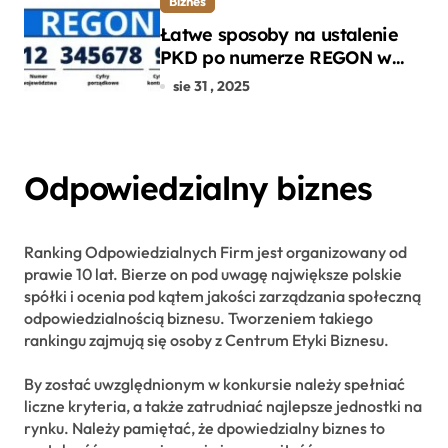
Biznes
Łatwe sposoby na ustalenie
PKD po numerze REGON w
kilku prostych krokach
sie 31 , 2025
Odpowiedzialny biznes
Ranking Odpowiedzialnych Firm jest organizowany od
prawie 10 lat. Bierze on pod uwagę największe polskie
spółki i ocenia pod kątem jakości zarządzania społeczną
odpowiedzialnością biznesu. Tworzeniem takiego
rankingu zajmują się osoby z Centrum Etyki Biznesu.
By zostać uwzględnionym w konkursie należy spełniać
liczne kryteria, a także zatrudniać najlepsze jednostki na
rynku. Należy pamiętać, że dpowiedzialny biznes to