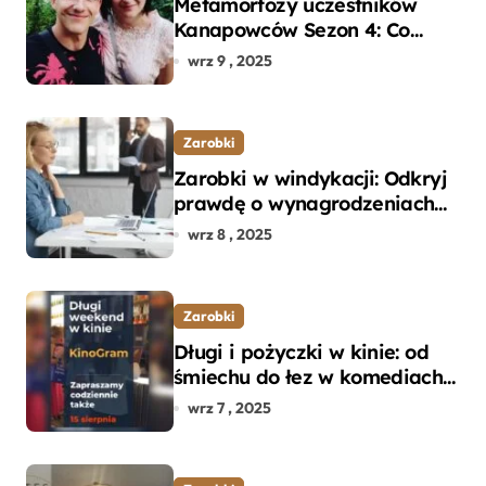
Metamorfozy uczestników
Kanapowców Sezon 4: Co
naprawdę zaskoczyło
wrz 9 , 2025
ekspertów?
Zarobki
Zarobki w windykacji: Odkryj
prawdę o wynagrodzeniach
specjalistów w branży
wrz 8 , 2025
Zarobki
Długi i pożyczki w kinie: od
śmiechu do łez w komediach i
dramatach
wrz 7 , 2025