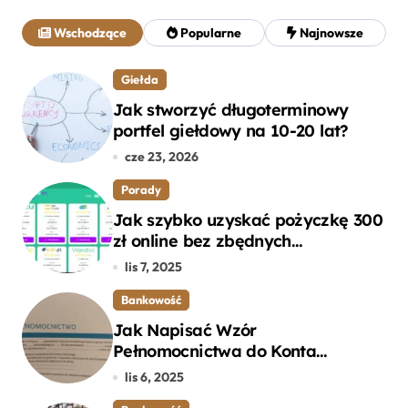
a
j
Wschodzące
Popularne
Najnowsze
:
Giełda
Jak stworzyć długoterminowy
portfel giełdowy na 10-20 lat?
cze 23, 2026
Porady
Jak szybko uzyskać pożyczkę 300
zł online bez zbędnych
formalności?
lis 7, 2025
Bankowość
Jak Napisać Wzór
Pełnomocnictwa do Konta
Bankowego – Praktyczny
lis 6, 2025
Przewodnik