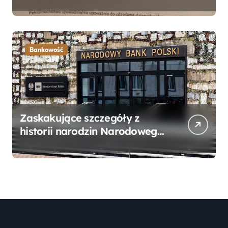
Bankowego – Praktyczny
Przewodnik
Bankowość
Zaskakujące szczegóły z
historii narodzin Narodowego
Banku Polskiego, o których
mogłeś nie wiedzieć