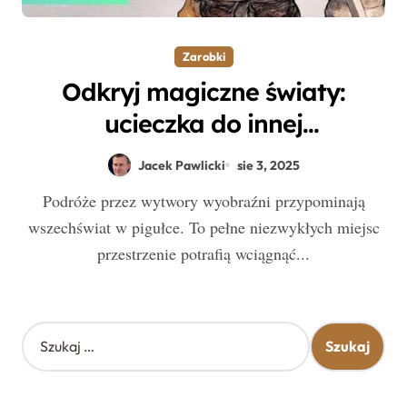
Zarobki
Odkryj magiczne światy:
ucieczka do innej
rzeczywistości w filmach i
Jacek Pawlicki
sie 3, 2025
serialach fantasy
Podróże przez wytwory wyobraźni przypominają
wszechświat w pigułce. To pełne niezwykłych miejsc
przestrzenie potrafią wciągnąć...
S
z
u
k