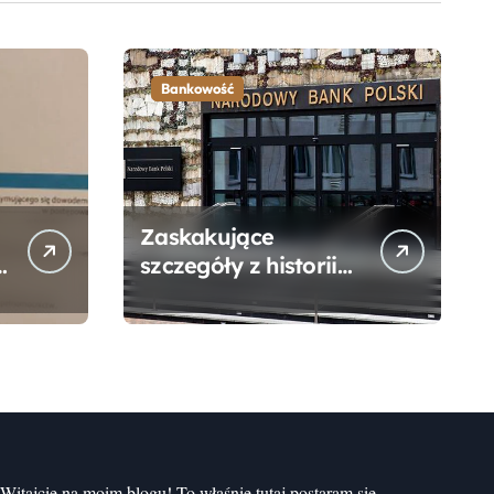
Bankowość
Zaskakujące
szczegóły z historii
narodzin
Narodowego Banku
Polskiego, o których
mogłeś nie wiedzieć
Witajcie na moim blogu! To właśnie tutaj postaram się