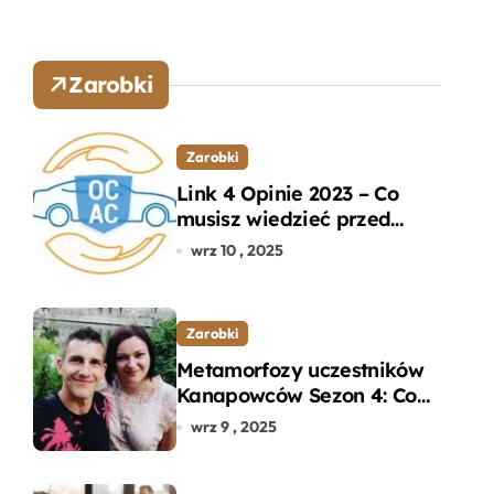
Zarobki
Zarobki
Link 4 Opinie 2023 – Co
musisz wiedzieć przed
wyborem ubezpieczenia
wrz 10 , 2025
OC i AC?
Zarobki
Metamorfozy uczestników
Kanapowców Sezon 4: Co
naprawdę zaskoczyło
wrz 9 , 2025
ekspertów?