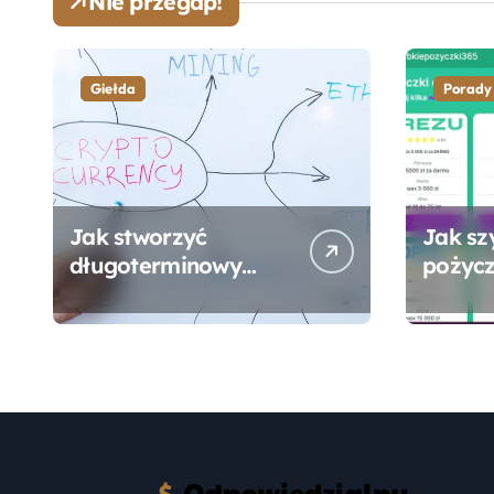
Nie przegap!
Giełda
Porady
Jak stworzyć
Jak sz
długoterminowy
pożycz
portfel giełdowy na
online
10-20 lat?
formal