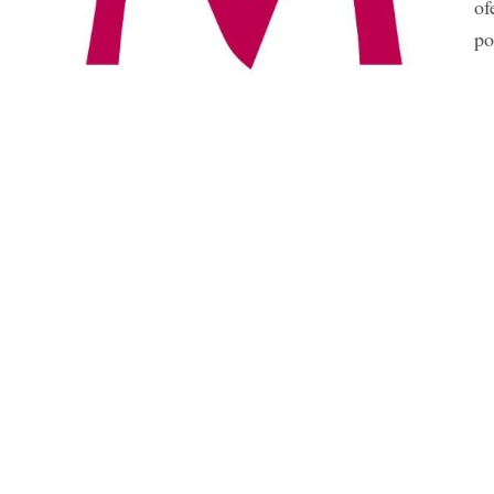
of
po