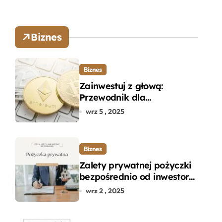
Biznes
Biznes
Zainwestuj z głową:
Przewodnik dla
początkujących w zakupie
wrz 5 , 2025
kryptowalut bez wpadek
Biznes
Zalety prywatnej pożyczki
bezpośrednio od inwestora
– dlaczego warto?
wrz 2 , 2025