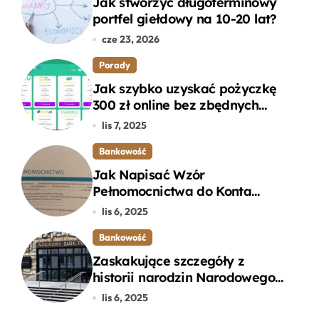
Jak stworzyć długoterminowy
portfel giełdowy na 10-20 lat?
cze 23, 2026
Porady
Jak szybko uzyskać pożyczkę
300 zł online bez zbędnych
formalności?
lis 7, 2025
Bankowość
Jak Napisać Wzór
Pełnomocnictwa do Konta
Bankowego – Praktyczny
lis 6, 2025
Przewodnik
Bankowość
Zaskakujące szczegóły z
historii narodzin Narodowego
Banku Polskiego, o których
lis 6, 2025
mogłeś nie wiedzieć