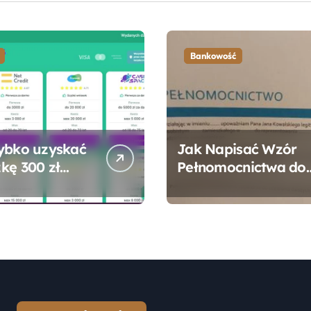
Bankowość
ybko uzyskać
Jak Napisać Wzór
kę 300 zł
Pełnomocnictwa do
 bez zbędnych
Konta Bankowego –
ności?
Praktyczny
Przewodnik