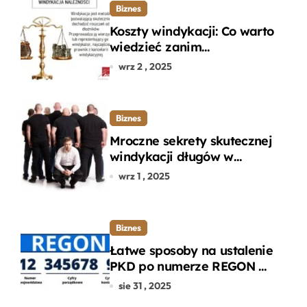
Biznes
Koszty windykacji: Co warto
wiedzieć zanim
zdecydujesz się na
wrz 2 , 2025
odzyskanie długu?
Biznes
Mroczne sekrety skutecznej
windykacji długów w
departamencie windykacji
wrz 1 , 2025
terenowej
Biznes
Łatwe sposoby na ustalenie
PKD po numerze REGON w
kilku prostych krokach
sie 31 , 2025