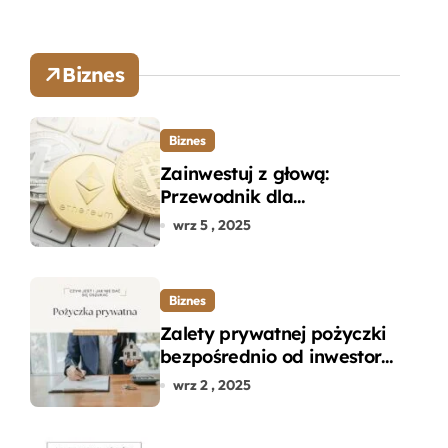
Biznes
Biznes
Zainwestuj z głową:
Przewodnik dla
początkujących w zakupie
wrz 5 , 2025
kryptowalut bez wpadek
Biznes
Zalety prywatnej pożyczki
bezpośrednio od inwestora
– dlaczego warto?
wrz 2 , 2025