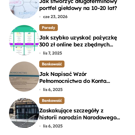
Jak stworzyć długoterminowy
portfel giełdowy na 10-20 lat?
cze 23, 2026
Porady
Jak szybko uzyskać pożyczkę
300 zł online bez zbędnych
formalności?
lis 7, 2025
Bankowość
Jak Napisać Wzór
Pełnomocnictwa do Konta
Bankowego – Praktyczny
lis 6, 2025
Przewodnik
Bankowość
Zaskakujące szczegóły z
historii narodzin Narodowego
Banku Polskiego, o których
lis 6, 2025
mogłeś nie wiedzieć