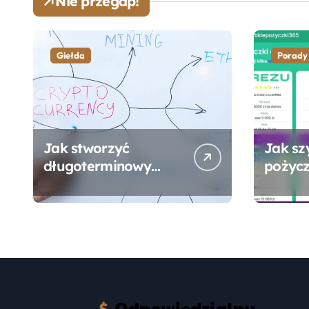
Nie przegap!
Giełda
Porady
Jak stworzyć
Jak sz
długoterminowy
pożycz
portfel giełdowy na
online
10-20 lat?
formal