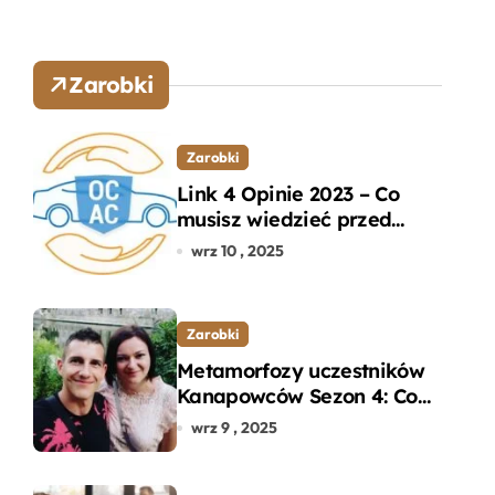
Zarobki
Zarobki
Link 4 Opinie 2023 – Co
musisz wiedzieć przed
wyborem ubezpieczenia
wrz 10 , 2025
OC i AC?
Zarobki
Metamorfozy uczestników
Kanapowców Sezon 4: Co
naprawdę zaskoczyło
wrz 9 , 2025
ekspertów?