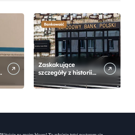
Bankowość
Zaskakujące
szczegóły z historii
narodzin
Narodowego Banku
Polskiego, o których
mogłeś nie wiedzieć
Witajcie na moim blogu! To właśnie tutaj postaram się