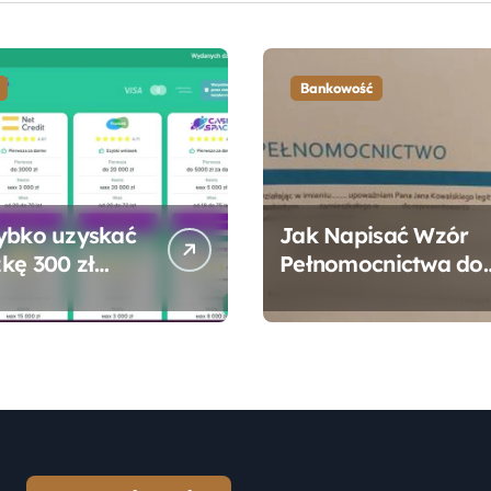
Bankowość
ybko uzyskać
Jak Napisać Wzór
kę 300 zł
Pełnomocnictwa do
 bez zbędnych
Konta Bankowego –
ności?
Praktyczny
Przewodnik