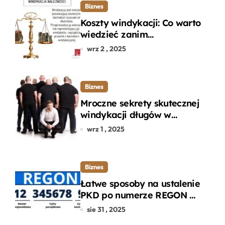
Biznes
Koszty windykacji: Co warto
wiedzieć zanim
zdecydujesz się na
wrz 2 , 2025
odzyskanie długu?
Biznes
Mroczne sekrety skutecznej
windykacji długów w
departamencie windykacji
wrz 1 , 2025
terenowej
Biznes
Łatwe sposoby na ustalenie
PKD po numerze REGON w
kilku prostych krokach
sie 31 , 2025