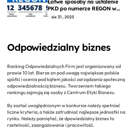
Łatwe sposoby na ustalenie
PKD po numerze REGON w
kilku prostych krokach
sie 31 , 2025
Odpowiedzialny biznes
Ranking Odpowiedzialnych Firm jest organizowany od
prawie 10 lat. Bierze on pod uwagę największe polskie
spółki i ocenia pod kątem jakości zarządzania społeczną
odpowiedzialnością biznesu. Tworzeniem takiego
rankingu zajmują się osoby z Centrum Etyki Biznesu.
By zostać uwzględnionym w konkursie należy spełniać
liczne kryteria, a także zatrudniać najlepsze jednostki na
rynku. Należy pamiętać, że dpowiedzialny biznes to
rzetelność, zaangażowanie i pracowitość.