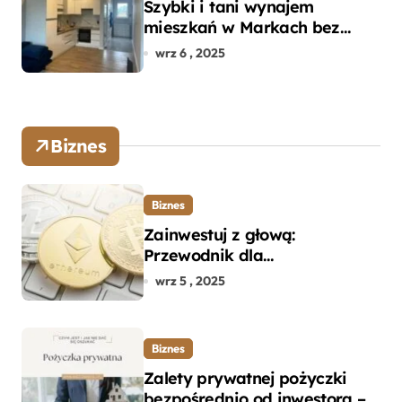
Szybki i tani wynajem
mieszkań w Markach bez
pośredników
wrz 6 , 2025
Biznes
Biznes
Zainwestuj z głową:
Przewodnik dla
początkujących w zakupie
wrz 5 , 2025
kryptowalut bez wpadek
Biznes
Zalety prywatnej pożyczki
bezpośrednio od inwestora –