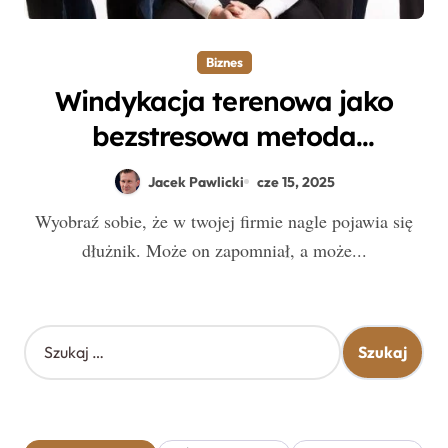
Biznes
Windykacja terenowa jako
bezstresowa metoda
odzyskiwania należności без
Jacek Pawlicki
cze 15, 2025
komplikacji prawnych
Wyobraź sobie, że w twojej firmie nagle pojawia się
dłużnik. Może on zapomniał, a może...
S
z
u
k
a
j