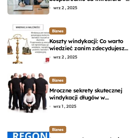
dlaczego warto?
wrz 2 , 2025
Biznes
Koszty windykacji: Co warto
wiedzieć zanim zdecydujesz
się na odzyskanie długu?
wrz 2 , 2025
Biznes
Mroczne sekrety skutecznej
windykacji długów w
departamencie windykacji
wrz 1 , 2025
terenowej
Biznes