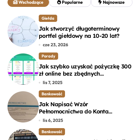
Wschodzące
Popularne
Najnowsze
:
Giełda
Jak stworzyć długoterminowy
portfel giełdowy na 10-20 lat?
cze 23, 2026
Porady
Jak szybko uzyskać pożyczkę 300
zł online bez zbędnych
formalności?
lis 7, 2025
Bankowość
Jak Napisać Wzór
Pełnomocnictwa do Konta
Bankowego – Praktyczny
lis 6, 2025
Przewodnik
Bankowość