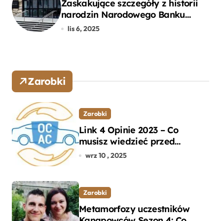
Zaskakujące szczegóły z historii
narodzin Narodowego Banku
Polskiego, o których mogłeś nie
lis 6, 2025
wiedzieć
Zarobki
Zarobki
Link 4 Opinie 2023 – Co
musisz wiedzieć przed
wyborem ubezpieczenia OC i
wrz 10 , 2025
AC?
Zarobki
Metamorfozy uczestników
Kanapowców Sezon 4: Co