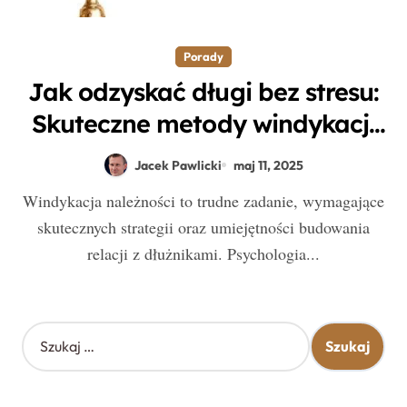
Porady
Jak odzyskać długi bez stresu:
Skuteczne metody windykacji
należności
Jacek Pawlicki
maj 11, 2025
Windykacja należności to trudne zadanie, wymagające
skutecznych strategii oraz umiejętności budowania
relacji z dłużnikami. Psychologia...
S
z
u
k