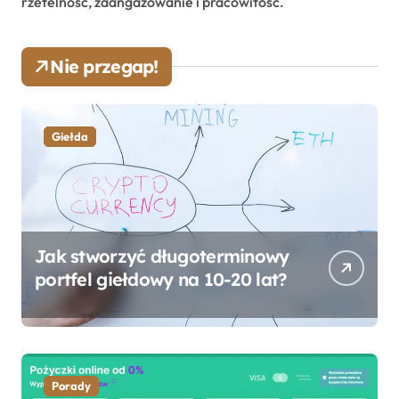
rzetelność, zaangażowanie i pracowitość.
Nie przegap!
Giełda
Jak stworzyć długoterminowy
portfel giełdowy na 10-20 lat?
Porady