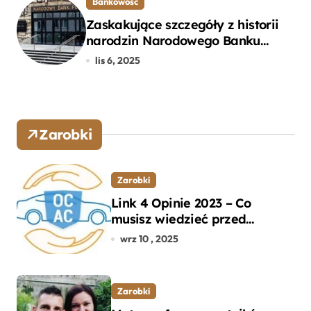
Bankowość
Zaskakujące szczegóły z historii
narodzin Narodowego Banku
Polskiego, o których mogłeś nie
lis 6, 2025
wiedzieć
Zarobki
Zarobki
Link 4 Opinie 2023 – Co
musisz wiedzieć przed
wyborem ubezpieczenia OC i
wrz 10 , 2025
AC?
Zarobki