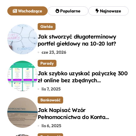
a
j
Wschodzące
Popularne
Najnowsze
:
Giełda
Jak stworzyć długoterminowy
portfel giełdowy na 10-20 lat?
cze 23, 2026
Porady
Jak szybko uzyskać pożyczkę 300
zł online bez zbędnych
formalności?
lis 7, 2025
Bankowość
Jak Napisać Wzór
Pełnomocnictwa do Konta
Bankowego – Praktyczny
lis 6, 2025
Przewodnik