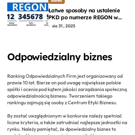
Biznes
Łatwe sposoby na ustalenie
PKD po numerze REGON w
kilku prostych krokach
sie 31 , 2025
Odpowiedzialny biznes
Ranking Odpowiedzialnych Firm jest organizowany od
prawie 10 lat. Bierze on pod uwagę największe polskie
spółki i ocenia pod kątem jakości zarządzania społeczną
odpowiedzialnością biznesu. Tworzeniem takiego
rankingu zajmują się osoby z Centrum Etyki Biznesu.
By zostać uwzględnionym w konkursie należy spełniać
liczne kryteria, a także zatrudniać najlepsze jednostki na
rynku. Należy pamiętać, że dpowiedzialny biznes to