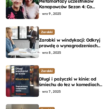
Metamorfozy uczestników
Kanapowców Sezon 4: Co
naprawdę zaskoczyło
wrz 9 , 2025
ekspertów?
Zarobki
Zarobki w windykacji: Odkryj
prawdę o wynagrodzeniach
specjalistów w branży
wrz 8 , 2025
Zarobki
Długi i pożyczki w kinie: od
śmiechu do łez w komediach i
dramatach
wrz 7 , 2025