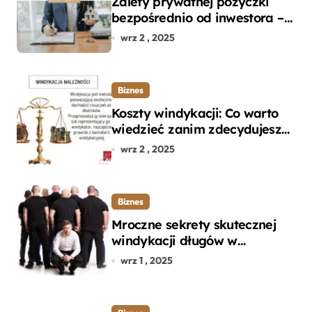
Zalety prywatnej pożyczki
bezpośrednio od inwestora –
dlaczego warto?
wrz 2 , 2025
Biznes
Koszty windykacji: Co warto
wiedzieć zanim zdecydujesz
się na odzyskanie długu?
wrz 2 , 2025
Biznes
Mroczne sekrety skutecznej
windykacji długów w
departamencie windykacji
wrz 1 , 2025
terenowej