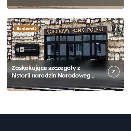
Bankowego – Praktyczny
Przewodnik
Bankowość
Zaskakujące szczegóły z
historii narodzin Narodowego
Banku Polskiego, o których
mogłeś nie wiedzieć