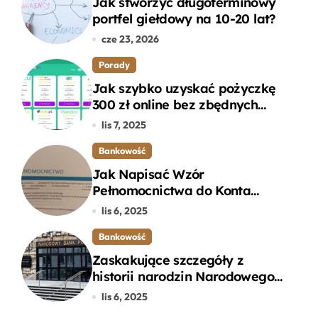
Jak stworzyć długoterminowy
portfel giełdowy na 10-20 lat?
cze 23, 2026
Porady
Jak szybko uzyskać pożyczkę
300 zł online bez zbędnych
formalności?
lis 7, 2025
Bankowość
Jak Napisać Wzór
Pełnomocnictwa do Konta
Bankowego – Praktyczny
lis 6, 2025
Przewodnik
Bankowość
Zaskakujące szczegóły z
historii narodzin Narodowego
Banku Polskiego, o których
lis 6, 2025
mogłeś nie wiedzieć