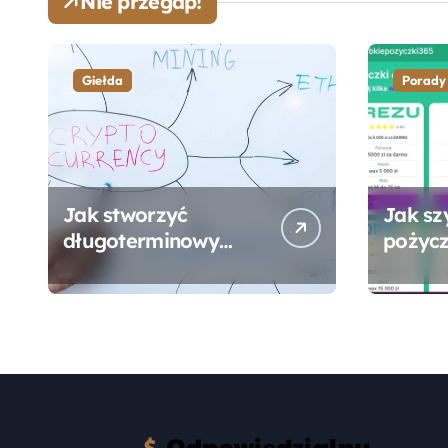
Nie przegap!
Giełda
Porady
Jak stworzyć
Jak sz
długoterminowy
pożycz
portfel giełdowy na
online
10-20 lat?
formal