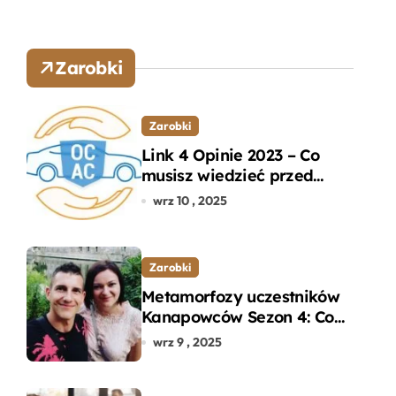
Zarobki
Zarobki
Link 4 Opinie 2023 – Co
musisz wiedzieć przed
wyborem ubezpieczenia
wrz 10 , 2025
OC i AC?
Zarobki
Metamorfozy uczestników
Kanapowców Sezon 4: Co
naprawdę zaskoczyło
wrz 9 , 2025
ekspertów?