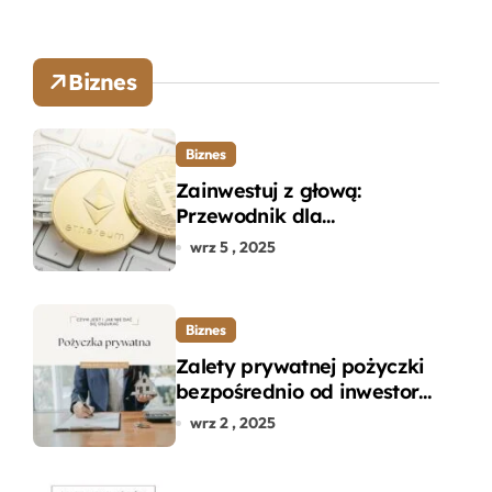
Biznes
Biznes
Zainwestuj z głową:
Przewodnik dla
początkujących w zakupie
wrz 5 , 2025
kryptowalut bez wpadek
Biznes
Zalety prywatnej pożyczki
bezpośrednio od inwestora
– dlaczego warto?
wrz 2 , 2025