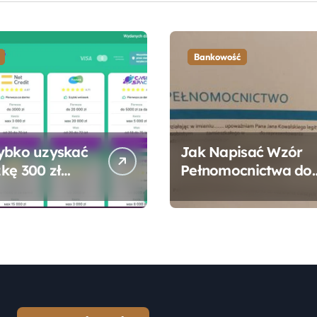
Bankowość
ybko uzyskać
Jak Napisać Wzór
kę 300 zł
Pełnomocnictwa do
 bez zbędnych
Konta Bankowego –
ności?
Praktyczny
Przewodnik