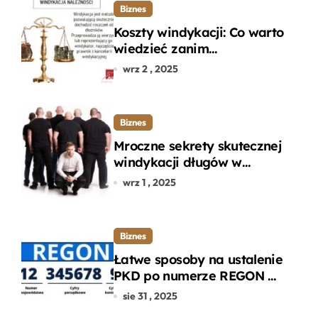
Biznes
Koszty windykacji: Co warto
wiedzieć zanim
zdecydujesz się na
wrz 2 , 2025
odzyskanie długu?
Biznes
Mroczne sekrety skutecznej
windykacji długów w
departamencie windykacji
wrz 1 , 2025
terenowej
Biznes
Łatwe sposoby na ustalenie
PKD po numerze REGON w
kilku prostych krokach
sie 31 , 2025