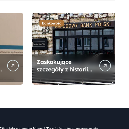
Bankowość
Zaskakujące
szczegóły z historii
narodzin
Narodowego Banku
Polskiego, o których
mogłeś nie wiedzieć
Witajcie na moim blogu! To właśnie tutaj postaram się