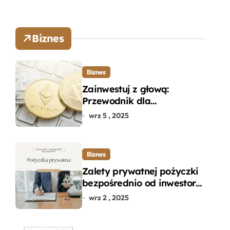
Biznes
Biznes
Zainwestuj z głową:
Przewodnik dla
początkujących w zakupie
wrz 5 , 2025
kryptowalut bez wpadek
Biznes
Zalety prywatnej pożyczki
bezpośrednio od inwestora
– dlaczego warto?
wrz 2 , 2025