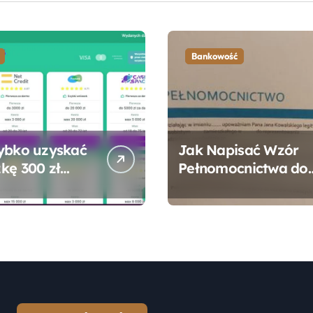
Bankowość
ybko uzyskać
Jak Napisać Wzór
kę 300 zł
Pełnomocnictwa do
 bez zbędnych
Konta Bankowego –
ności?
Praktyczny
Przewodnik