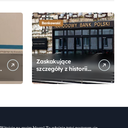
Bankowość
Zaskakujące
szczegóły z historii
narodzin
Narodowego Banku
Polskiego, o których
mogłeś nie wiedzieć
Witajcie na moim blogu! To właśnie tutaj postaram się