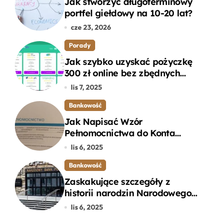
Jak stworzyć długoterminowy
portfel giełdowy na 10-20 lat?
cze 23, 2026
Porady
Jak szybko uzyskać pożyczkę
300 zł online bez zbędnych
formalności?
lis 7, 2025
Bankowość
Jak Napisać Wzór
Pełnomocnictwa do Konta
Bankowego – Praktyczny
lis 6, 2025
Przewodnik
Bankowość
Zaskakujące szczegóły z
historii narodzin Narodowego
Banku Polskiego, o których
lis 6, 2025
mogłeś nie wiedzieć