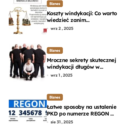
Biznes
Koszty windykacji: Co warto
wiedzieć zanim
zdecydujesz się na
wrz 2 , 2025
odzyskanie długu?
Biznes
Mroczne sekrety skutecznej
windykacji długów w
departamencie windykacji
wrz 1 , 2025
terenowej
Biznes
Łatwe sposoby na ustalenie
PKD po numerze REGON w
kilku prostych krokach
sie 31 , 2025