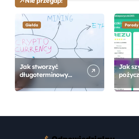
Nie przegap!
Giełda
Porady
Jak stworzyć
Jak sz
długoterminowy
pożycz
portfel giełdowy na
online
10-20 lat?
formal