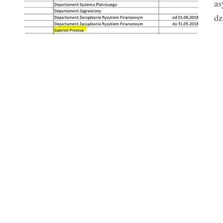
as
dz