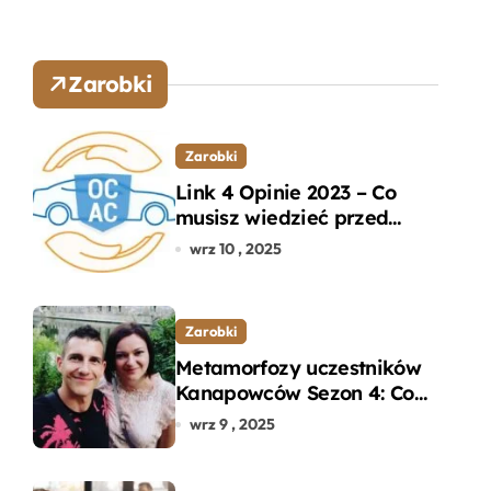
Zarobki
Zarobki
Link 4 Opinie 2023 – Co
musisz wiedzieć przed
wyborem ubezpieczenia
wrz 10 , 2025
OC i AC?
Zarobki
Metamorfozy uczestników
Kanapowców Sezon 4: Co
naprawdę zaskoczyło
wrz 9 , 2025
ekspertów?