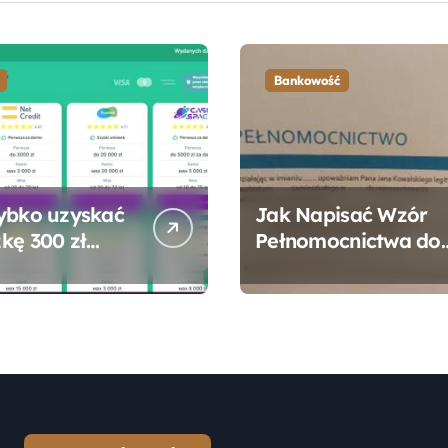
Bankowość
ybko uzyskać
Jak Napisać Wzór
kę 300 zł
Pełnomocnictwa do
 bez zbędnych
Konta Bankowego –
ności?
Praktyczny
Przewodnik