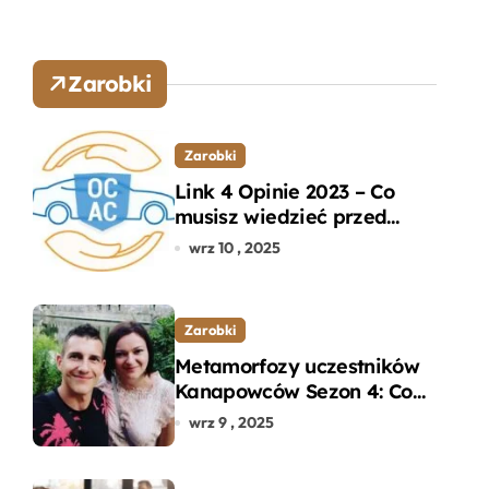
Zarobki
Zarobki
Link 4 Opinie 2023 – Co
musisz wiedzieć przed
wyborem ubezpieczenia
wrz 10 , 2025
OC i AC?
Zarobki
Metamorfozy uczestników
Kanapowców Sezon 4: Co
naprawdę zaskoczyło
wrz 9 , 2025
ekspertów?