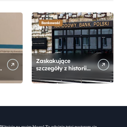
Bankowość
Zaskakujące
szczegóły z historii
narodzin
Narodowego Banku
Polskiego, o których
mogłeś nie wiedzieć
Witajcie na moim blogu! To właśnie tutaj postaram się