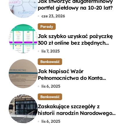
Jak stworzyć długoterminowy
portfel giełdowy na 10-20 lat?
cze 23, 2026
Porady
Jak szybko uzyskać pożyczkę
300 zł online bez zbędnych
formalności?
lis 7, 2025
Bankowość
Jak Napisać Wzór
Pełnomocnictwa do Konta
Bankowego – Praktyczny
lis 6, 2025
Przewodnik
Bankowość
Zaskakujące szczegóły z
historii narodzin Narodowego
Banku Polskiego, o których
lis 6, 2025
mogłeś nie wiedzieć