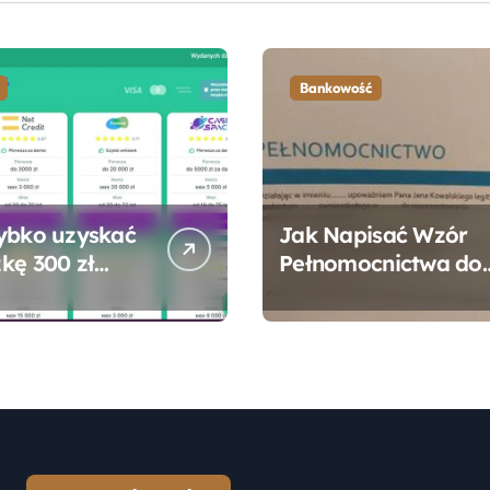
Bankowość
ybko uzyskać
Jak Napisać Wzór
kę 300 zł
Pełnomocnictwa do
 bez zbędnych
Konta Bankowego –
ności?
Praktyczny
Przewodnik