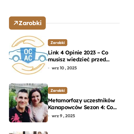
Zarobki
Zarobki
Link 4 Opinie 2023 – Co
musisz wiedzieć przed
wyborem ubezpieczenia
wrz 10 , 2025
OC i AC?
Zarobki
Metamorfozy uczestników
Kanapowców Sezon 4: Co
naprawdę zaskoczyło
wrz 9 , 2025
ekspertów?