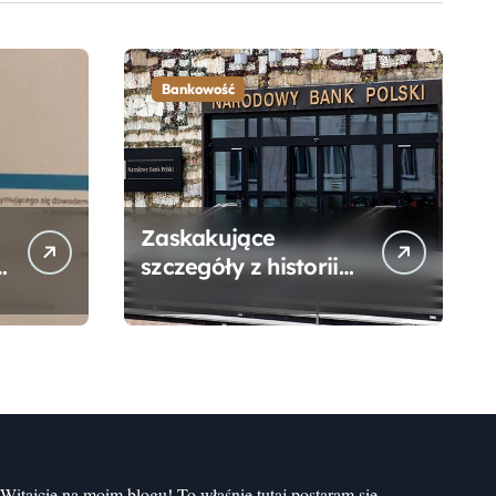
Bankowość
Zaskakujące
szczegóły z historii
narodzin
Narodowego Banku
Polskiego, o których
mogłeś nie wiedzieć
Witajcie na moim blogu! To właśnie tutaj postaram się