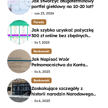
Jak stworzyć długoterminowy
portfel giełdowy na 10-20 lat?
cze 23, 2026
Porady
Jak szybko uzyskać pożyczkę
300 zł online bez zbędnych
formalności?
lis 7, 2025
Bankowość
Jak Napisać Wzór
Pełnomocnictwa do Konta
Bankowego – Praktyczny
lis 6, 2025
Przewodnik
Bankowość
Zaskakujące szczegóły z
historii narodzin Narodowego
Banku Polskiego, o których
lis 6, 2025
mogłeś nie wiedzieć