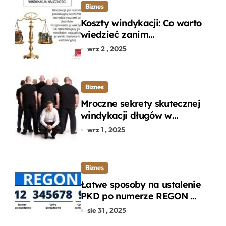
Biznes
Koszty windykacji: Co warto
wiedzieć zanim
zdecydujesz się na
wrz 2 , 2025
odzyskanie długu?
Biznes
Mroczne sekrety skutecznej
windykacji długów w
departamencie windykacji
wrz 1 , 2025
terenowej
Biznes
Łatwe sposoby na ustalenie
PKD po numerze REGON w
kilku prostych krokach
sie 31 , 2025