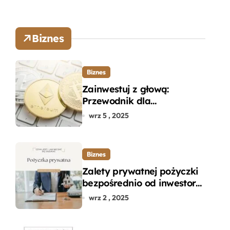
Biznes
Biznes
Zainwestuj z głową:
Przewodnik dla
początkujących w zakupie
wrz 5 , 2025
kryptowalut bez wpadek
Biznes
Zalety prywatnej pożyczki
bezpośrednio od inwestora
– dlaczego warto?
wrz 2 , 2025