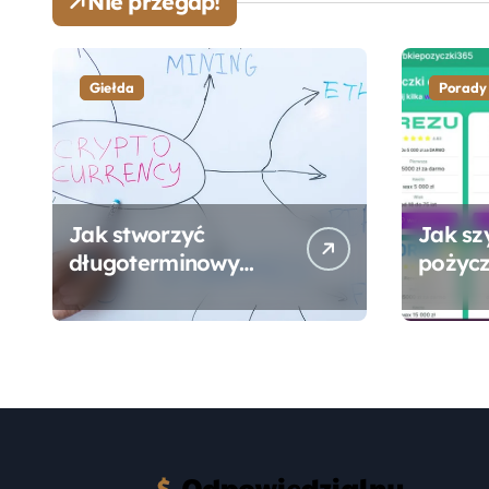
Nie przegap!
Giełda
Porady
Jak stworzyć
Jak sz
długoterminowy
pożycz
portfel giełdowy na
online
10-20 lat?
formal