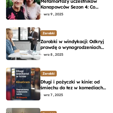
Metamorfozy uczestników
Kanapowców Sezon 4: Co
naprawdę zaskoczyło
wrz 9 , 2025
ekspertów?
Zarobki
Zarobki w windykacji: Odkryj
prawdę o wynagrodzeniach
specjalistów w branży
wrz 8 , 2025
Zarobki
Długi i pożyczki w kinie: od
śmiechu do łez w komediach i
dramatach
wrz 7 , 2025