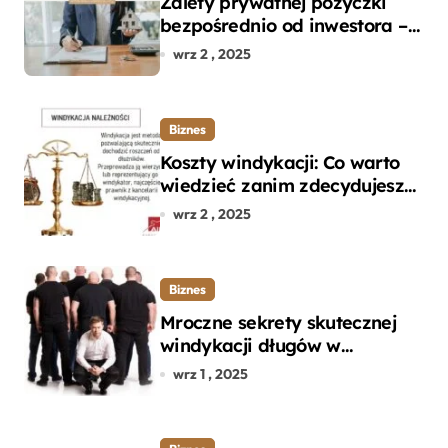
Zalety prywatnej pożyczki
bezpośrednio od inwestora –
dlaczego warto?
wrz 2 , 2025
Biznes
Koszty windykacji: Co warto
wiedzieć zanim zdecydujesz
się na odzyskanie długu?
wrz 2 , 2025
Biznes
Mroczne sekrety skutecznej
windykacji długów w
departamencie windykacji
wrz 1 , 2025
terenowej