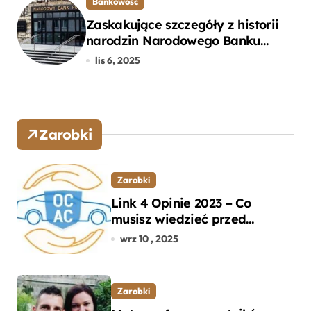
Bankowość
Zaskakujące szczegóły z historii
narodzin Narodowego Banku
Polskiego, o których mogłeś nie
lis 6, 2025
wiedzieć
Zarobki
Zarobki
Link 4 Opinie 2023 – Co
musisz wiedzieć przed
wyborem ubezpieczenia OC i
wrz 10 , 2025
AC?
Zarobki