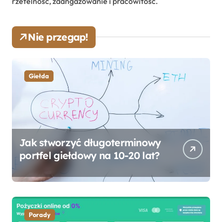
rzetelność, zaangażowanie i pracowitość.
Nie przegap!
Giełda
Jak stworzyć długoterminowy
portfel giełdowy na 10-20 lat?
Porady