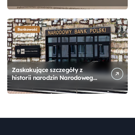
Bankowego – Praktyczny
Przewodnik
Bankowość
Zaskakujące szczegóły z
historii narodzin Narodowego
Banku Polskiego, o których
mogłeś nie wiedzieć