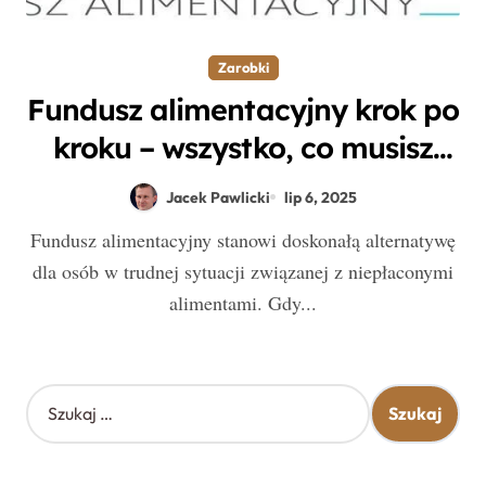
Zarobki
Fundusz alimentacyjny krok po
kroku – wszystko, co musisz
wiedzieć, by skorzystać z tej
Jacek Pawlicki
lip 6, 2025
pomocy
Fundusz alimentacyjny stanowi doskonałą alternatywę
dla osób w trudnej sytuacji związanej z niepłaconymi
alimentami. Gdy...
S
z
u
k