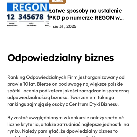
Biznes
Łatwe sposoby na ustalenie
PKD po numerze REGON w
kilku prostych krokach
sie 31 , 2025
Odpowiedzialny biznes
Ranking Odpowiedzialnych Firm jest organizowany od
prawie 10 lat. Bierze on pod uwagę największe polskie
spółki i ocenia pod kątem jakości zarządzania społeczną
odpowiedzialnością biznesu. Tworzeniem takiego
rankingu zajmują się osoby z Centrum Etyki Biznesu.
By zostać uwzględnionym w konkursie należy spełniać
liczne kryteria, a także zatrudniać najlepsze jednostki na
rynku. Należy pamiętać, że dpowiedzialny biznes to