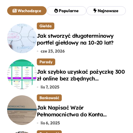
a
j
Wschodzące
Popularne
Najnowsze
:
Giełda
Jak stworzyć długoterminowy
portfel giełdowy na 10-20 lat?
cze 23, 2026
Porady
Jak szybko uzyskać pożyczkę 300
zł online bez zbędnych
formalności?
lis 7, 2025
Bankowość
Jak Napisać Wzór
Pełnomocnictwa do Konta
Bankowego – Praktyczny
lis 6, 2025
Przewodnik