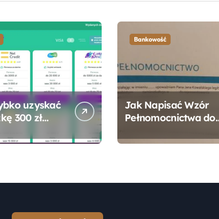
Bankowość
ybko uzyskać
Jak Napisać Wzór
kę 300 zł
Pełnomocnictwa do
 bez zbędnych
Konta Bankowego –
ności?
Praktyczny
Przewodnik