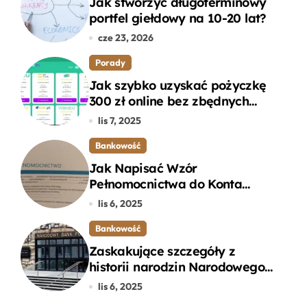
Jak stworzyć długoterminowy
portfel giełdowy na 10-20 lat?
cze 23, 2026
Porady
Jak szybko uzyskać pożyczkę
300 zł online bez zbędnych
formalności?
lis 7, 2025
Bankowość
Jak Napisać Wzór
Pełnomocnictwa do Konta
Bankowego – Praktyczny
lis 6, 2025
Przewodnik
Bankowość
Zaskakujące szczegóły z
historii narodzin Narodowego
Banku Polskiego, o których
lis 6, 2025
mogłeś nie wiedzieć