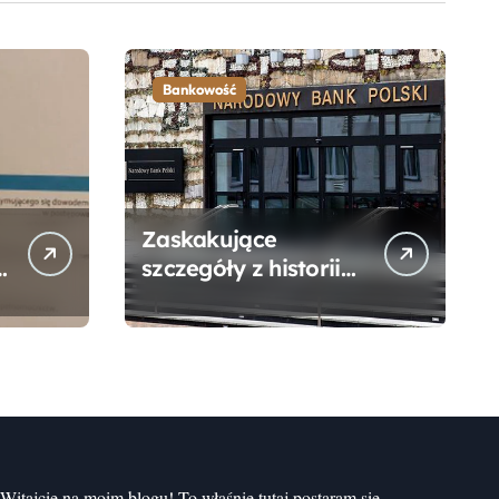
Bankowość
Zaskakujące
szczegóły z historii
narodzin
Narodowego Banku
Polskiego, o których
mogłeś nie wiedzieć
Witajcie na moim blogu! To właśnie tutaj postaram się