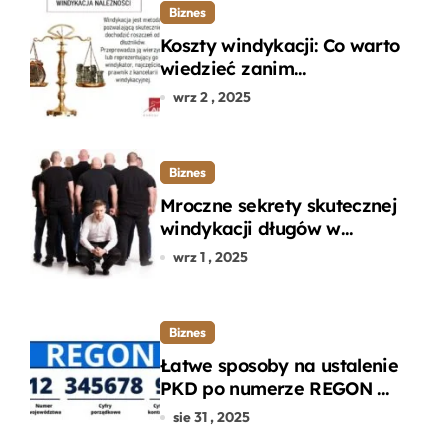
Biznes
Koszty windykacji: Co warto
wiedzieć zanim
zdecydujesz się na
wrz 2 , 2025
odzyskanie długu?
Biznes
Mroczne sekrety skutecznej
windykacji długów w
departamencie windykacji
wrz 1 , 2025
terenowej
Biznes
Łatwe sposoby na ustalenie
PKD po numerze REGON w
kilku prostych krokach
sie 31 , 2025