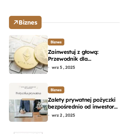
Biznes
Biznes
Zainwestuj z głową:
Przewodnik dla
początkujących w zakupie
wrz 5 , 2025
kryptowalut bez wpadek
Biznes
Zalety prywatnej pożyczki
bezpośrednio od inwestora
– dlaczego warto?
wrz 2 , 2025