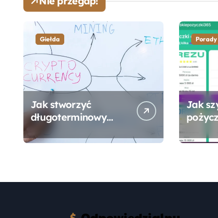
Nie przegap!
Giełda
Porady
Jak stworzyć
Jak sz
długoterminowy
pożycz
portfel giełdowy na
online
10-20 lat?
formal