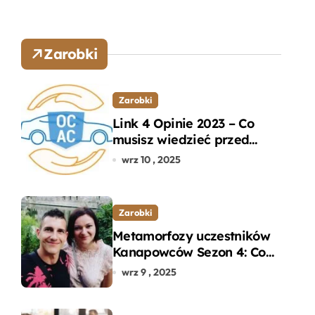
Zarobki
Zarobki
Link 4 Opinie 2023 – Co
musisz wiedzieć przed
wyborem ubezpieczenia
wrz 10 , 2025
OC i AC?
Zarobki
Metamorfozy uczestników
Kanapowców Sezon 4: Co
naprawdę zaskoczyło
wrz 9 , 2025
ekspertów?