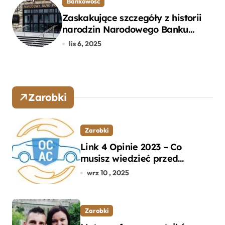
Bankowość
Zaskakujące szczegóły z historii
narodzin Narodowego Banku
Polskiego, o których mogłeś nie
lis 6, 2025
wiedzieć
Zarobki
Zarobki
Link 4 Opinie 2023 – Co
musisz wiedzieć przed
wyborem ubezpieczenia OC i
wrz 10 , 2025
AC?
Zarobki