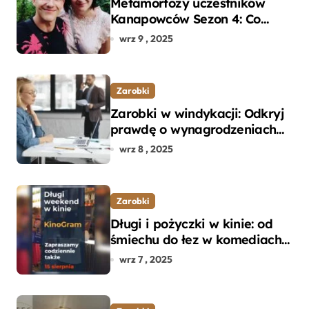
Metamorfozy uczestników
Kanapowców Sezon 4: Co
naprawdę zaskoczyło
wrz 9 , 2025
ekspertów?
Zarobki
Zarobki w windykacji: Odkryj
prawdę o wynagrodzeniach
specjalistów w branży
wrz 8 , 2025
Zarobki
Długi i pożyczki w kinie: od
śmiechu do łez w komediach i
dramatach
wrz 7 , 2025