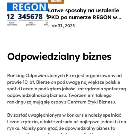
Biznes
Łatwe sposoby na ustalenie
PKD po numerze REGON w
kilku prostych krokach
sie 31 , 2025
Odpowiedzialny biznes
Ranking Odpowiedzialnych Firm jest organizowany od
prawie 10 lat. Bierze on pod uwagę największe polskie
spółki i ocenia pod kątem jakości zarządzania społeczną
odpowiedzialnością biznesu. Tworzeniem takiego
rankingu zajmują się osoby z Centrum Etyki Biznesu.
By zostać uwzględnionym w konkursie należy spełniać
liczne kryteria, a także zatrudniać najlepsze jednostki na
rynku. Należy pamiętać, że dpowiedzialny biznes to