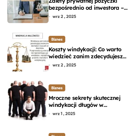
Zalety prywatnej pożyczki
bezpośrednio od inwestora –
dlaczego warto?
wrz 2 , 2025
Biznes
Koszty windykacji: Co warto
wiedzieć zanim zdecydujesz
się na odzyskanie długu?
wrz 2 , 2025
Biznes
Mroczne sekrety skutecznej
windykacji długów w
departamencie windykacji
wrz 1 , 2025
terenowej