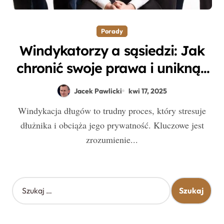
Porady
Windykatorzy a sąsiedzi: Jak
chronić swoje prawa i uniknąć
nieprzyjemnych sytuacji?
Jacek Pawlicki
kwi 17, 2025
Windykacja długów to trudny proces, który stresuje
dłużnika i obciąża jego prywatność. Kluczowe jest
zrozumienie...
S
z
u
k