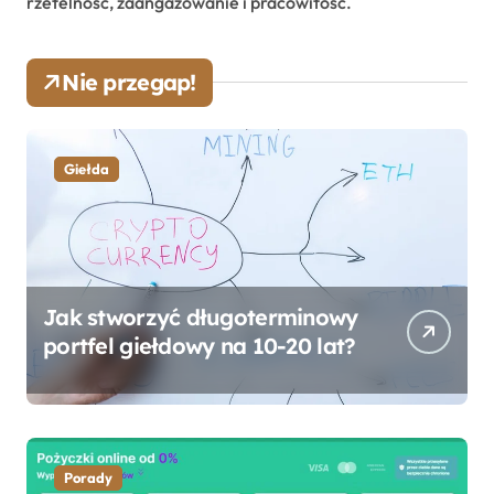
rzetelność, zaangażowanie i pracowitość.
Nie przegap!
Giełda
Jak stworzyć długoterminowy
portfel giełdowy na 10-20 lat?
Porady