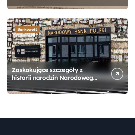
Bankowego – Praktyczny
Przewodnik
Bankowość
Zaskakujące szczegóły z
historii narodzin Narodowego
Banku Polskiego, o których
mogłeś nie wiedzieć