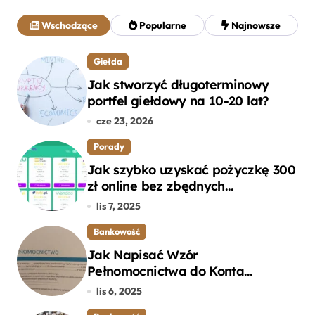
a
j
Wschodzące
Popularne
Najnowsze
:
Giełda
Jak stworzyć długoterminowy
portfel giełdowy na 10-20 lat?
cze 23, 2026
Porady
Jak szybko uzyskać pożyczkę 300
zł online bez zbędnych
formalności?
lis 7, 2025
Bankowość
Jak Napisać Wzór
Pełnomocnictwa do Konta
Bankowego – Praktyczny
lis 6, 2025
Przewodnik