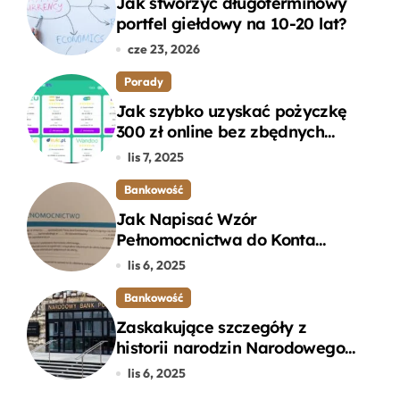
Jak stworzyć długoterminowy
portfel giełdowy na 10-20 lat?
cze 23, 2026
Porady
Jak szybko uzyskać pożyczkę
300 zł online bez zbędnych
formalności?
lis 7, 2025
Bankowość
Jak Napisać Wzór
Pełnomocnictwa do Konta
Bankowego – Praktyczny
lis 6, 2025
Przewodnik
Bankowość
Zaskakujące szczegóły z
historii narodzin Narodowego
Banku Polskiego, o których
lis 6, 2025
mogłeś nie wiedzieć