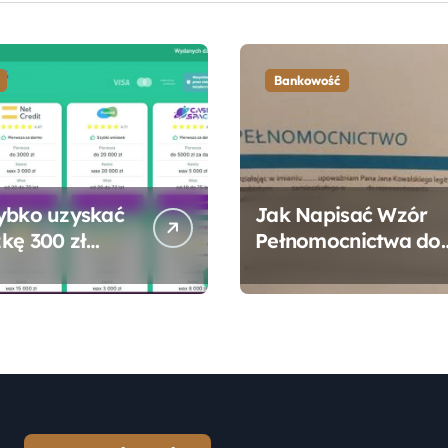
Bankowość
ybko uzyskać
Jak Napisać Wzór
kę 300 zł
Pełnomocnictwa do
 bez zbędnych
Konta Bankowego –
ności?
Praktyczny
Przewodnik