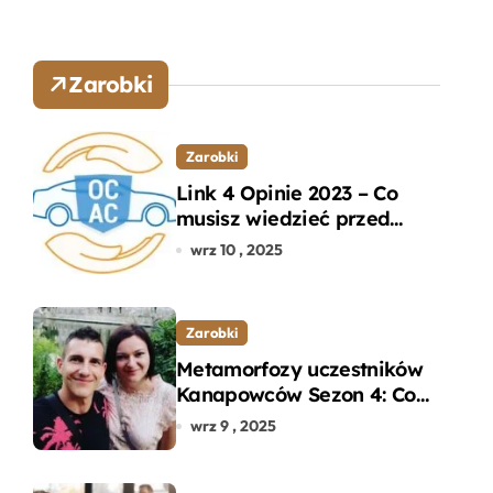
Zarobki
Zarobki
Link 4 Opinie 2023 – Co
musisz wiedzieć przed
wyborem ubezpieczenia
wrz 10 , 2025
OC i AC?
Zarobki
Metamorfozy uczestników
Kanapowców Sezon 4: Co
naprawdę zaskoczyło
wrz 9 , 2025
ekspertów?