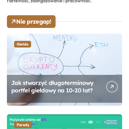
rzetelność, zaangażowanie i pracowitość.
Nie przegap!
Giełda
Jak stworzyć długoterminowy
portfel giełdowy na 10-20 lat?
Porady