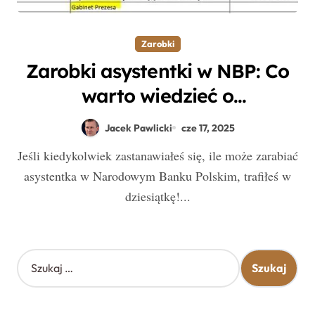
Zarobki
Zarobki asystentki w NBP: Co
warto wiedzieć o
wynagrodzeniach w banku
Jacek Pawlicki
cze 17, 2025
centralnym?
Jeśli kiedykolwiek zastanawiałeś się, ile może zarabiać
asystentka w Narodowym Banku Polskim, trafiłeś w
dziesiątkę!...
S
z
u
k