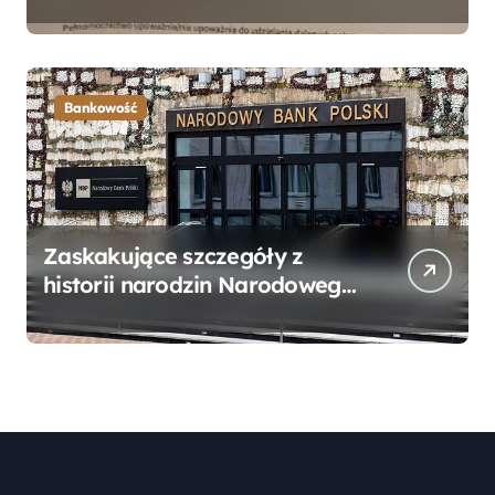
Bankowego – Praktyczny
Przewodnik
Bankowość
Zaskakujące szczegóły z
historii narodzin Narodowego
Banku Polskiego, o których
mogłeś nie wiedzieć