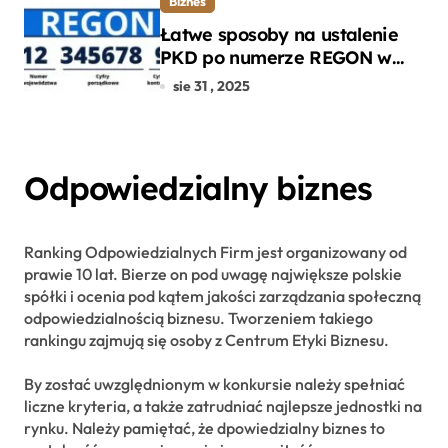
Biznes
Łatwe sposoby na ustalenie
PKD po numerze REGON w
kilku prostych krokach
sie 31 , 2025
Odpowiedzialny biznes
Ranking Odpowiedzialnych Firm jest organizowany od
prawie 10 lat. Bierze on pod uwagę największe polskie
spółki i ocenia pod kątem jakości zarządzania społeczną
odpowiedzialnością biznesu. Tworzeniem takiego
rankingu zajmują się osoby z Centrum Etyki Biznesu.
By zostać uwzględnionym w konkursie należy spełniać
liczne kryteria, a także zatrudniać najlepsze jednostki na
rynku. Należy pamiętać, że dpowiedzialny biznes to