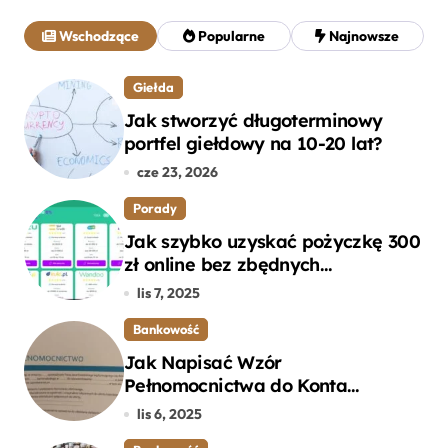
a
j
Wschodzące
Popularne
Najnowsze
:
Giełda
Jak stworzyć długoterminowy
portfel giełdowy na 10-20 lat?
cze 23, 2026
Porady
Jak szybko uzyskać pożyczkę 300
zł online bez zbędnych
formalności?
lis 7, 2025
Bankowość
Jak Napisać Wzór
Pełnomocnictwa do Konta
Bankowego – Praktyczny
lis 6, 2025
Przewodnik