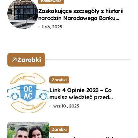
Bankowość
Zaskakujące szczegóły z historii
narodzin Narodowego Banku
Polskiego, o których mogłeś nie
lis 6, 2025
wiedzieć
Zarobki
Zarobki
Link 4 Opinie 2023 – Co
musisz wiedzieć przed
wyborem ubezpieczenia OC i
wrz 10 , 2025
AC?
Zarobki