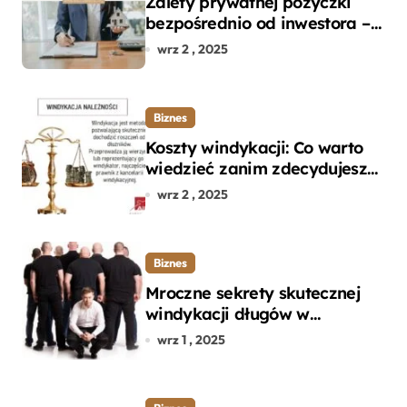
Zalety prywatnej pożyczki
bezpośrednio od inwestora –
dlaczego warto?
wrz 2 , 2025
Biznes
Koszty windykacji: Co warto
wiedzieć zanim zdecydujesz
się na odzyskanie długu?
wrz 2 , 2025
Biznes
Mroczne sekrety skutecznej
windykacji długów w
departamencie windykacji
wrz 1 , 2025
terenowej