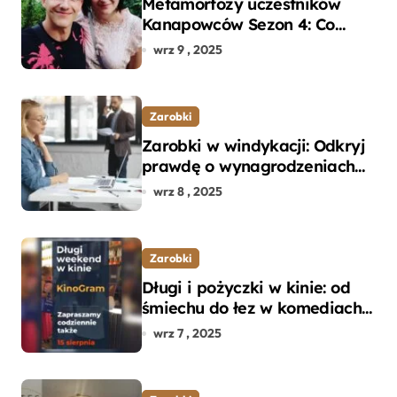
Metamorfozy uczestników
Kanapowców Sezon 4: Co
naprawdę zaskoczyło
wrz 9 , 2025
ekspertów?
Zarobki
Zarobki w windykacji: Odkryj
prawdę o wynagrodzeniach
specjalistów w branży
wrz 8 , 2025
Zarobki
Długi i pożyczki w kinie: od
śmiechu do łez w komediach i
dramatach
wrz 7 , 2025