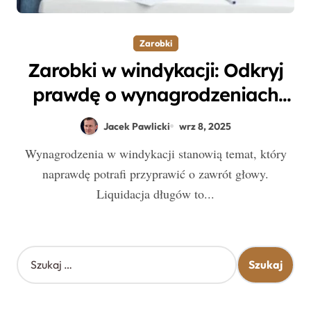
Zarobki
Zarobki w windykacji: Odkryj
prawdę o wynagrodzeniach
specjalistów w branży
Jacek Pawlicki
wrz 8, 2025
Wynagrodzenia w windykacji stanowią temat, który
naprawdę potrafi przyprawić o zawrót głowy.
Liquidacja długów to...
S
z
u
k