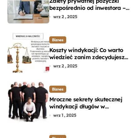
Zalety prywatnej pożyczki
bezpośrednio od inwestora –
dlaczego warto?
wrz 2 , 2025
Biznes
Koszty windykacji: Co warto
wiedzieć zanim zdecydujesz
się na odzyskanie długu?
wrz 2 , 2025
Biznes
Mroczne sekrety skutecznej
windykacji długów w
departamencie windykacji
wrz 1 , 2025
terenowej