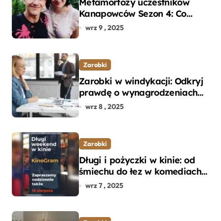
Metamorfozy uczestników
Kanapowców Sezon 4: Co
naprawdę zaskoczyło
wrz 9 , 2025
ekspertów?
Zarobki
Zarobki w windykacji: Odkryj
prawdę o wynagrodzeniach
specjalistów w branży
wrz 8 , 2025
Zarobki
Długi i pożyczki w kinie: od
śmiechu do łez w komediach i
dramatach
wrz 7 , 2025