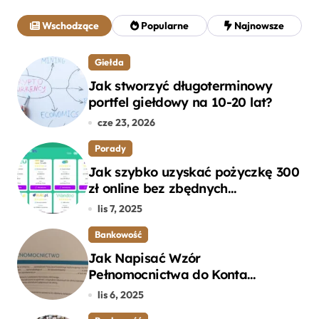
a
j
Wschodzące
Popularne
Najnowsze
:
Giełda
Jak stworzyć długoterminowy
portfel giełdowy na 10-20 lat?
cze 23, 2026
Porady
Jak szybko uzyskać pożyczkę 300
zł online bez zbędnych
formalności?
lis 7, 2025
Bankowość
Jak Napisać Wzór
Pełnomocnictwa do Konta
Bankowego – Praktyczny
lis 6, 2025
Przewodnik