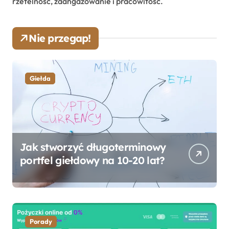
rzetelność, zaangażowanie i pracowitość.
Nie przegap!
Giełda
Jak stworzyć długoterminowy
portfel giełdowy na 10-20 lat?
Porady