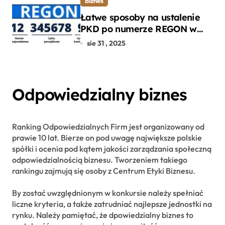
Biznes
Łatwe sposoby na ustalenie
PKD po numerze REGON w
kilku prostych krokach
sie 31 , 2025
Odpowiedzialny biznes
Ranking Odpowiedzialnych Firm jest organizowany od
prawie 10 lat. Bierze on pod uwagę największe polskie
spółki i ocenia pod kątem jakości zarządzania społeczną
odpowiedzialnością biznesu. Tworzeniem takiego
rankingu zajmują się osoby z Centrum Etyki Biznesu.
By zostać uwzględnionym w konkursie należy spełniać
liczne kryteria, a także zatrudniać najlepsze jednostki na
rynku. Należy pamiętać, że dpowiedzialny biznes to