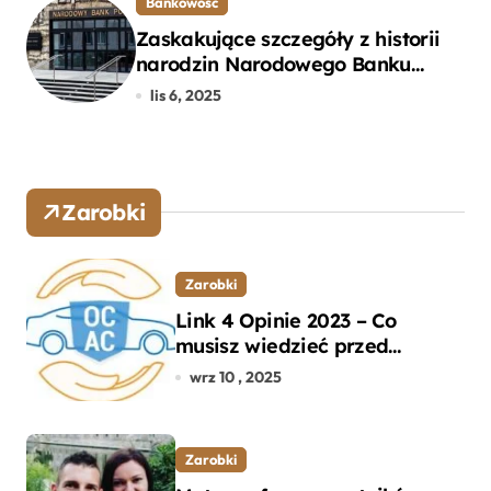
Bankowość
Zaskakujące szczegóły z historii
narodzin Narodowego Banku
Polskiego, o których mogłeś nie
lis 6, 2025
wiedzieć
Zarobki
Zarobki
Link 4 Opinie 2023 – Co
musisz wiedzieć przed
wyborem ubezpieczenia OC i
wrz 10 , 2025
AC?
Zarobki