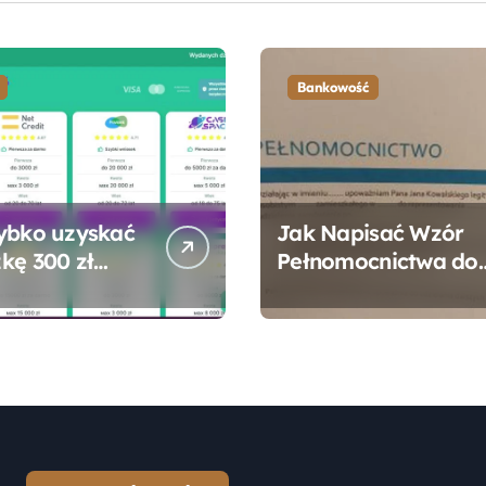
Bankowość
ybko uzyskać
Jak Napisać Wzór
kę 300 zł
Pełnomocnictwa do
 bez zbędnych
Konta Bankowego –
ności?
Praktyczny
Przewodnik