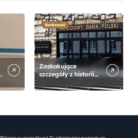
Bankowość
Zaskakujące
szczegóły z historii
narodzin
Narodowego Banku
Polskiego, o których
mogłeś nie wiedzieć
Witajcie na moim blogu! To właśnie tutaj postaram się