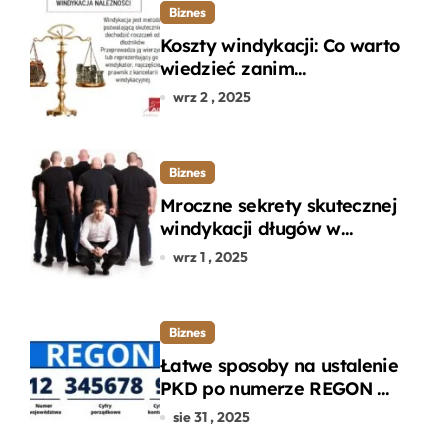
Biznes
Koszty windykacji: Co warto
wiedzieć zanim
zdecydujesz się na
wrz 2 , 2025
odzyskanie długu?
Biznes
Mroczne sekrety skutecznej
windykacji długów w
departamencie windykacji
wrz 1 , 2025
terenowej
Biznes
Łatwe sposoby na ustalenie
PKD po numerze REGON w
kilku prostych krokach
sie 31 , 2025