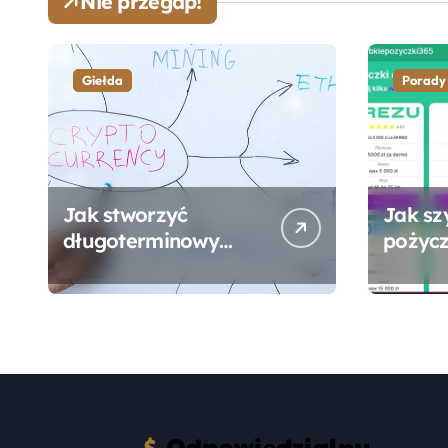
Nie przegap!
Giełda
Porady
Jak stworzyć
Jak sz
długoterminowy
pożycz
portfel giełdowy na
online
10-20 lat?
formal