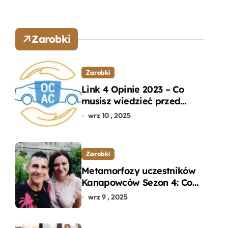
Zarobki
Zarobki
Link 4 Opinie 2023 – Co
musisz wiedzieć przed
wyborem ubezpieczenia
wrz 10 , 2025
OC i AC?
Zarobki
Metamorfozy uczestników
Kanapowców Sezon 4: Co
naprawdę zaskoczyło
wrz 9 , 2025
ekspertów?