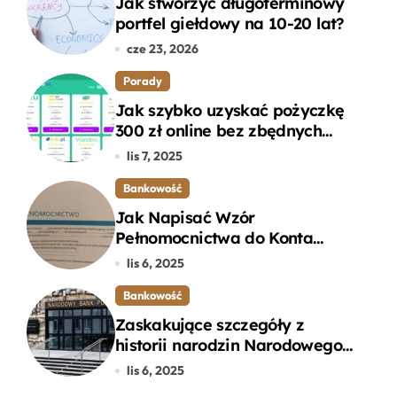
Jak stworzyć długoterminowy
portfel giełdowy na 10-20 lat?
cze 23, 2026
Porady
Jak szybko uzyskać pożyczkę
300 zł online bez zbędnych
formalności?
lis 7, 2025
Bankowość
Jak Napisać Wzór
Pełnomocnictwa do Konta
Bankowego – Praktyczny
lis 6, 2025
Przewodnik
Bankowość
Zaskakujące szczegóły z
historii narodzin Narodowego
Banku Polskiego, o których
lis 6, 2025
mogłeś nie wiedzieć