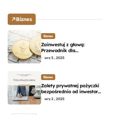
Biznes
Biznes
Zainwestuj z głową:
Przewodnik dla
początkujących w zakupie
wrz 5 , 2025
kryptowalut bez wpadek
Biznes
Zalety prywatnej pożyczki
bezpośrednio od inwestora
– dlaczego warto?
wrz 2 , 2025