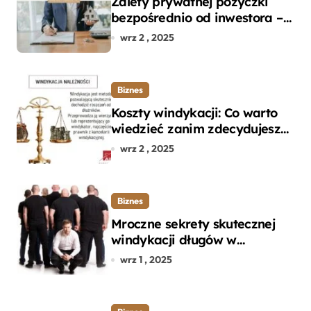
Zalety prywatnej pożyczki
bezpośrednio od inwestora –
dlaczego warto?
wrz 2 , 2025
Biznes
Koszty windykacji: Co warto
wiedzieć zanim zdecydujesz
się na odzyskanie długu?
wrz 2 , 2025
Biznes
Mroczne sekrety skutecznej
windykacji długów w
departamencie windykacji
wrz 1 , 2025
terenowej