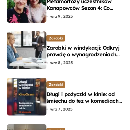
Metamorfozy uczestników
Kanapowców Sezon 4: Co
naprawdę zaskoczyło
wrz 9 , 2025
ekspertów?
Zarobki
Zarobki w windykacji: Odkryj
prawdę o wynagrodzeniach
specjalistów w branży
wrz 8 , 2025
Zarobki
Długi i pożyczki w kinie: od
śmiechu do łez w komediach i
dramatach
wrz 7 , 2025