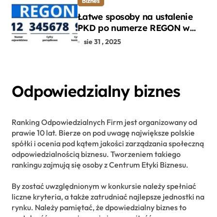
Biznes
Łatwe sposoby na ustalenie
PKD po numerze REGON w
kilku prostych krokach
sie 31 , 2025
Odpowiedzialny biznes
Ranking Odpowiedzialnych Firm jest organizowany od
prawie 10 lat. Bierze on pod uwagę największe polskie
spółki i ocenia pod kątem jakości zarządzania społeczną
odpowiedzialnością biznesu. Tworzeniem takiego
rankingu zajmują się osoby z Centrum Etyki Biznesu.
By zostać uwzględnionym w konkursie należy spełniać
liczne kryteria, a także zatrudniać najlepsze jednostki na
rynku. Należy pamiętać, że dpowiedzialny biznes to