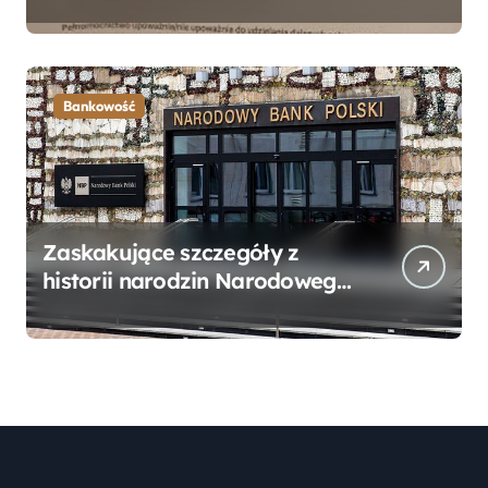
Bankowego – Praktyczny
Przewodnik
Bankowość
Zaskakujące szczegóły z
historii narodzin Narodowego
Banku Polskiego, o których
mogłeś nie wiedzieć