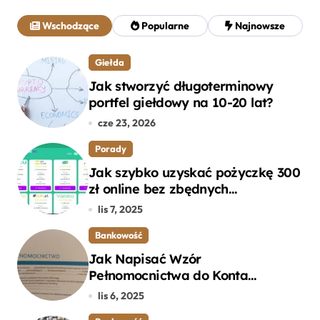
a
j
Wschodzące
Popularne
Najnowsze
:
Giełda
Jak stworzyć długoterminowy
portfel giełdowy na 10-20 lat?
cze 23, 2026
Porady
Jak szybko uzyskać pożyczkę 300
zł online bez zbędnych
formalności?
lis 7, 2025
Bankowość
Jak Napisać Wzór
Pełnomocnictwa do Konta
Bankowego – Praktyczny
lis 6, 2025
Przewodnik