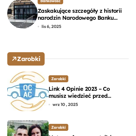
Bankowość
Zaskakujące szczegóły z historii
narodzin Narodowego Banku
Polskiego, o których mogłeś nie
lis 6, 2025
wiedzieć
Zarobki
Zarobki
Link 4 Opinie 2023 – Co
musisz wiedzieć przed
wyborem ubezpieczenia OC i
wrz 10 , 2025
AC?
Zarobki