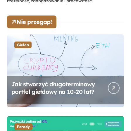
rzetelność, zaangażowanie i pracowitość.
Nie przegap!
Giełda
Jak stworzyć długoterminowy
portfel giełdowy na 10-20 lat?
Porady