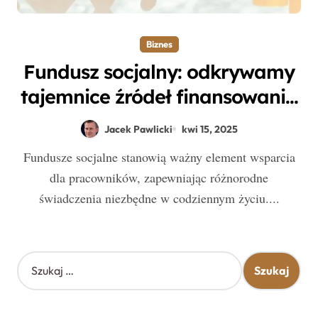
Biznes
Fundusz socjalny: odkrywamy
tajemnice źródeł finansowania
i beneficjentów wsparcia
Jacek Pawlicki
kwi 15, 2025
Fundusze socjalne stanowią ważny element wsparcia
dla pracowników, zapewniając różnorodne
świadczenia niezbędne w codziennym życiu....
S
z
u
k