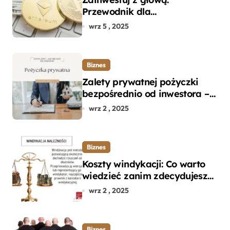
Przewodnik dla
początkujących w zakupie
wrz 5 , 2025
kryptowalut bez wpadek
Biznes
Zalety prywatnej pożyczki
bezpośrednio od inwestora –
dlaczego warto?
wrz 2 , 2025
Biznes
Koszty windykacji: Co warto
wiedzieć zanim zdecydujesz
się na odzyskanie długu?
wrz 2 , 2025
Biznes