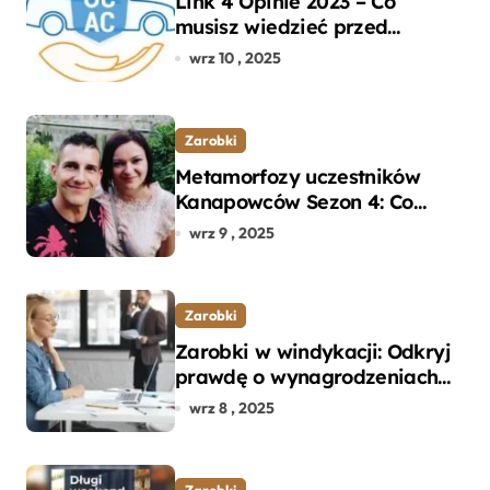
Link 4 Opinie 2023 – Co
musisz wiedzieć przed
wyborem ubezpieczenia OC i
wrz 10 , 2025
AC?
Zarobki
Metamorfozy uczestników
Kanapowców Sezon 4: Co
naprawdę zaskoczyło
wrz 9 , 2025
ekspertów?
Zarobki
Zarobki w windykacji: Odkryj
prawdę o wynagrodzeniach
specjalistów w branży
wrz 8 , 2025
Zarobki