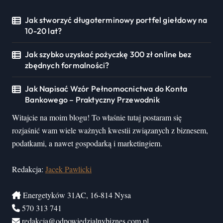
Jak stworzyć długoterminowy portfel giełdowy na
10-20 lat?
Jak szybko uzyskać pożyczkę 300 zł online bez
zbędnych formalności?
Jak Napisać Wzór Pełnomocnictwa do Konta
Bankowego – Praktyczny Przewodnik
Witajcie na moim blogu! To właśnie tutaj postaram się
rozjaśnić wam wiele ważnych kwestii związanych z biznesem,
podatkami, a nawet gospodarką i marketingiem.
Redakcja:
Jacek Pawlicki
Energetyków 31AC, 16-814 Nysa
570 313 741
redakcja@odpowiedzialnybiznes.com.pl