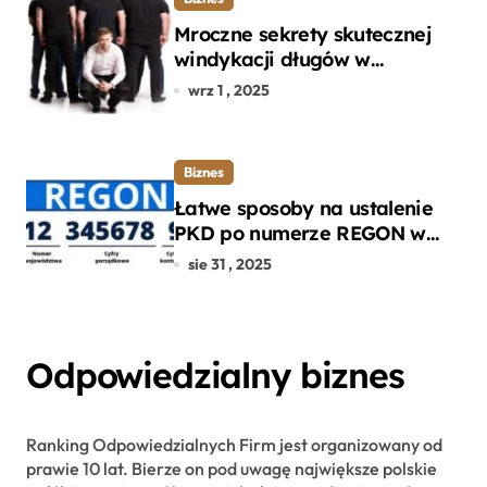
Mroczne sekrety skutecznej
windykacji długów w
departamencie windykacji
wrz 1 , 2025
terenowej
Biznes
Łatwe sposoby na ustalenie
PKD po numerze REGON w
kilku prostych krokach
sie 31 , 2025
Odpowiedzialny biznes
Ranking Odpowiedzialnych Firm jest organizowany od
prawie 10 lat. Bierze on pod uwagę największe polskie