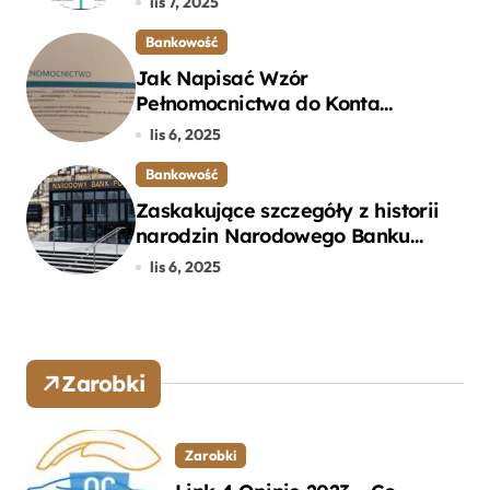
lis 7, 2025
Bankowość
Jak Napisać Wzór
Pełnomocnictwa do Konta
Bankowego – Praktyczny
lis 6, 2025
Przewodnik
Bankowość
Zaskakujące szczegóły z historii
narodzin Narodowego Banku
Polskiego, o których mogłeś nie
lis 6, 2025
wiedzieć
Zarobki
Zarobki