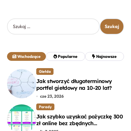
S
z
u
k
a
j
Wschodzące
Popularne
Najnowsze
:
Giełda
Jak stworzyć długoterminowy
portfel giełdowy na 10-20 lat?
cze 23, 2026
Porady
Jak szybko uzyskać pożyczkę 300
zł online bez zbędnych
formalności?