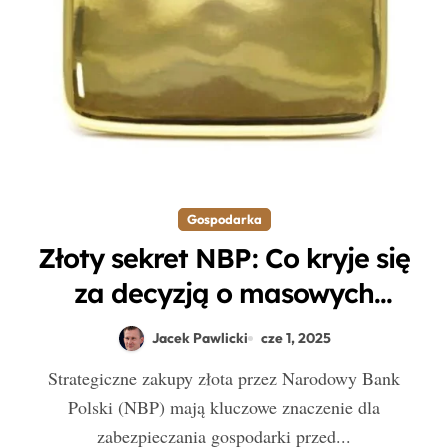
Gospodarka
Złoty sekret NBP: Co kryje się
za decyzją o masowych
zakupach złota w trudnych
Jacek Pawlicki
cze 1, 2025
czasach?
Strategiczne zakupy złota przez Narodowy Bank
Polski (NBP) mają kluczowe znaczenie dla
zabezpieczania gospodarki przed...