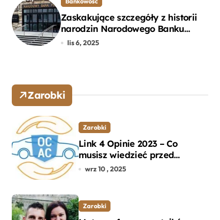
Bankowość
Zaskakujące szczegóły z historii
narodzin Narodowego Banku
Polskiego, o których mogłeś nie
lis 6, 2025
wiedzieć
Zarobki
Zarobki
Link 4 Opinie 2023 – Co
musisz wiedzieć przed
wyborem ubezpieczenia OC i
wrz 10 , 2025
AC?
Zarobki