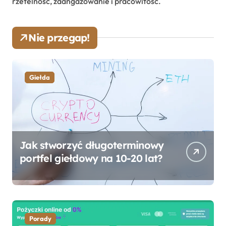
rzetelność, zaangażowanie i pracowitość.
Nie przegap!
Giełda
Jak stworzyć długoterminowy
portfel giełdowy na 10-20 lat?
Porady