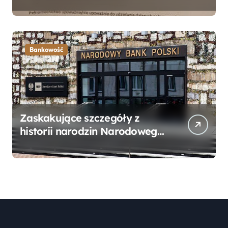
Bankowego – Praktyczny
Przewodnik
Bankowość
Zaskakujące szczegóły z
historii narodzin Narodowego
Banku Polskiego, o których
mogłeś nie wiedzieć