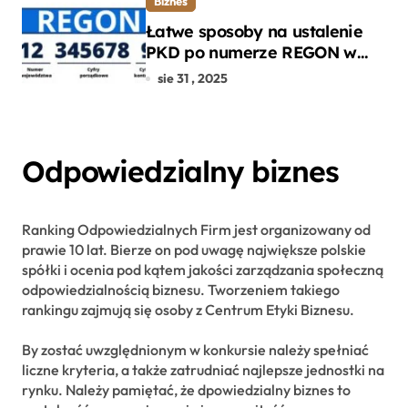
Biznes
Łatwe sposoby na ustalenie
PKD po numerze REGON w
kilku prostych krokach
sie 31 , 2025
Odpowiedzialny biznes
Ranking Odpowiedzialnych Firm jest organizowany od
prawie 10 lat. Bierze on pod uwagę największe polskie
spółki i ocenia pod kątem jakości zarządzania społeczną
odpowiedzialnością biznesu. Tworzeniem takiego
rankingu zajmują się osoby z Centrum Etyki Biznesu.
By zostać uwzględnionym w konkursie należy spełniać
liczne kryteria, a także zatrudniać najlepsze jednostki na
rynku. Należy pamiętać, że dpowiedzialny biznes to