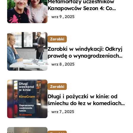
Metamorfozy uczestników
Kanapowców Sezon 4: Co
naprawdę zaskoczyło
wrz 9 , 2025
ekspertów?
Zarobki
Zarobki w windykacji: Odkryj
prawdę o wynagrodzeniach
specjalistów w branży
wrz 8 , 2025
Zarobki
Długi i pożyczki w kinie: od
śmiechu do łez w komediach i
dramatach
wrz 7 , 2025