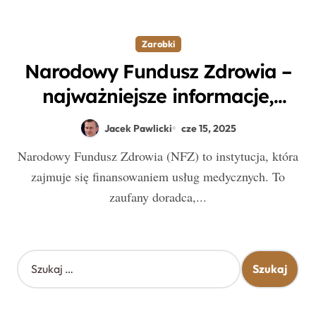
Zarobki
Narodowy Fundusz Zdrowia –
najważniejsze informacje,
które powinieneś znać
Jacek Pawlicki
cze 15, 2025
Narodowy Fundusz Zdrowia (NFZ) to instytucja, która
zajmuje się finansowaniem usług medycznych. To
zaufany doradca,...
S
z
u
k