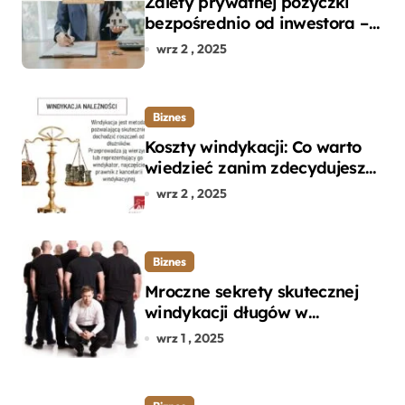
Zalety prywatnej pożyczki
bezpośrednio od inwestora –
dlaczego warto?
wrz 2 , 2025
Biznes
Koszty windykacji: Co warto
wiedzieć zanim zdecydujesz
się na odzyskanie długu?
wrz 2 , 2025
Biznes
Mroczne sekrety skutecznej
windykacji długów w
departamencie windykacji
wrz 1 , 2025
terenowej