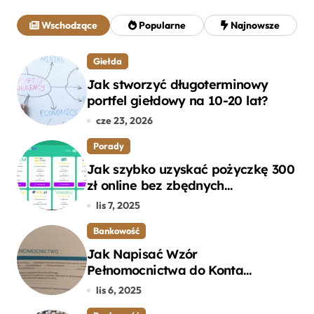
a
j
Wschodzące
Popularne
Najnowsze
:
Giełda
Jak stworzyć długoterminowy
portfel giełdowy na 10-20 lat?
cze 23, 2026
Porady
Jak szybko uzyskać pożyczkę 300
zł online bez zbędnych
formalności?
lis 7, 2025
Bankowość
Jak Napisać Wzór
Pełnomocnictwa do Konta
Bankowego – Praktyczny
lis 6, 2025
Przewodnik