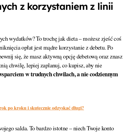
ch z korzystaniem z linii
wych wydatków? To trochę jak dieta – możesz zjeść coś
iknięcia opłat jest mądre korzystanie z debetu. Po
pewnij się, że masz aktywną opcję debetową oraz znasz
ią chwilę, lepiej zaplanuj, co kupisz, aby nie
 wsparciem w trudnych chwilach, a nie codziennym
ok po kroku i skutecznie odzyskać długi?
jego salda. To bardzo istotne – niech Twoje konto