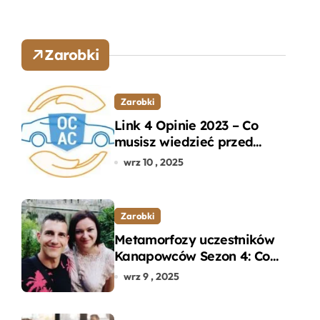
Zarobki
Zarobki
Link 4 Opinie 2023 – Co
musisz wiedzieć przed
wyborem ubezpieczenia
wrz 10 , 2025
OC i AC?
Zarobki
Metamorfozy uczestników
Kanapowców Sezon 4: Co
naprawdę zaskoczyło
wrz 9 , 2025
ekspertów?