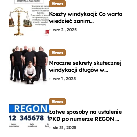
Biznes
Koszty windykacji: Co warto
wiedzieć zanim
zdecydujesz się na
wrz 2 , 2025
odzyskanie długu?
Biznes
Mroczne sekrety skutecznej
windykacji długów w
departamencie windykacji
wrz 1 , 2025
terenowej
Biznes
Łatwe sposoby na ustalenie
PKD po numerze REGON w
kilku prostych krokach
sie 31 , 2025