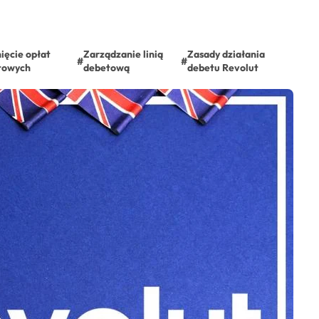
ięcie opłat
Zarządzanie linią
Zasady działania
#
#
towych
debetową
debetu Revolut