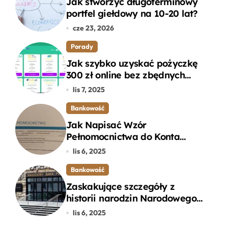
Jak stworzyć długoterminowy
portfel giełdowy na 10-20 lat?
cze 23, 2026
Porady
Jak szybko uzyskać pożyczkę
300 zł online bez zbędnych
formalności?
lis 7, 2025
Bankowość
Jak Napisać Wzór
Pełnomocnictwa do Konta
Bankowego – Praktyczny
lis 6, 2025
Przewodnik
Bankowość
Zaskakujące szczegóły z
historii narodzin Narodowego
Banku Polskiego, o których
lis 6, 2025
mogłeś nie wiedzieć