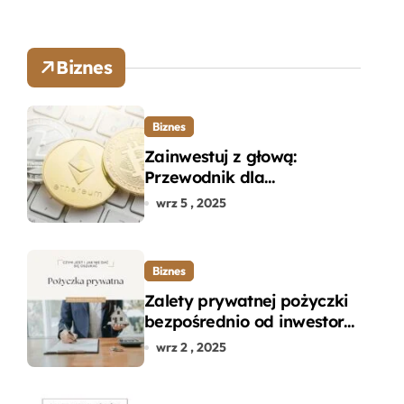
Biznes
Biznes
Zainwestuj z głową:
Przewodnik dla
początkujących w zakupie
wrz 5 , 2025
kryptowalut bez wpadek
Biznes
Zalety prywatnej pożyczki
bezpośrednio od inwestora
– dlaczego warto?
wrz 2 , 2025