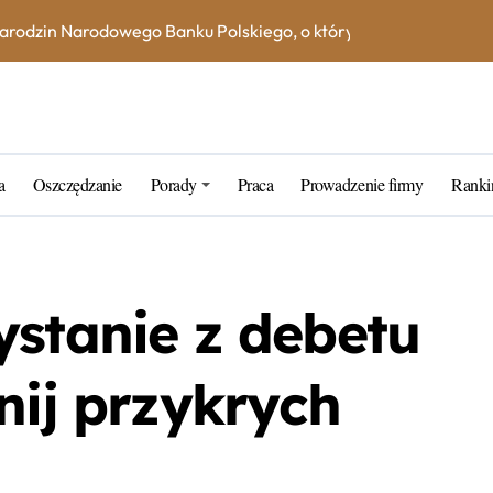
na książeczce mieszkaniowej w 2023 roku? Skorzystaj z kalkula
e – jak uniknąć dodatkowych kosztów i opłat?
ne blogerskie porady na 2023 rok
rtner w zarządzaniu kapitałem
a
Oszczędzanie
Porady
Praca
Prowadzenie firmy
Ranki
k wybrać najlepszą inwestycję dla siebie?
tarych funtów w NBP – co warto wiedzieć?
tfel giełdowy na 10-20 lat?
ystanie z debetu
nij przykrych