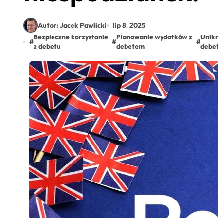
Autor: Jacek Pawlicki
lip 8, 2025
Bezpieczne korzystanie
Planowanie wydatków z
Unikn
#
#
#
z debetu
debetem
debe