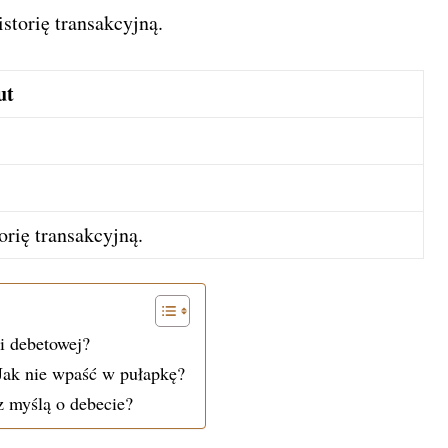
storię transakcyjną.
ut
rię transakcyjną.
ii debetowej?
Jak nie wpaść w pułapkę?
z myślą o debecie?