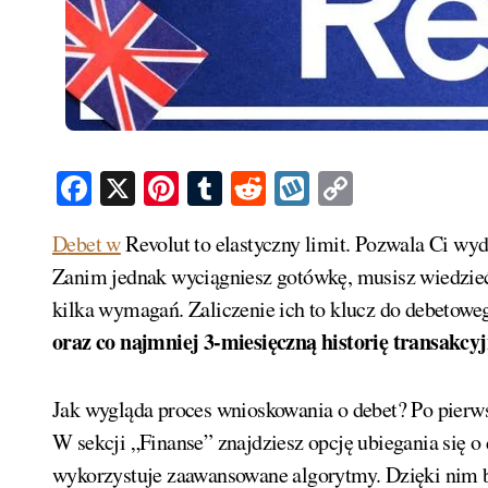
Facebook
X
Pinterest
Tumblr
Reddit
Wykop
Copy
Link
Debet w
Revolut to elastyczny limit. Pozwala Ci wy
Zanim jednak wyciągniesz gotówkę, musisz wiedzieć,
kilka wymagań. Zaliczenie ich to klucz do debetowe
oraz co najmniej 3-miesięczną historię transakcy
Jak wygląda proces wnioskowania o debet? Po pierwsz
W sekcji „Finanse” znajdziesz opcję ubiegania się o 
wykorzystuje zaawansowane algorytmy. Dzięki nim b