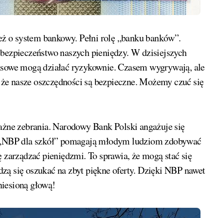
ież o system bankowy. Pełni rolę „banku banków”.
 bezpieczeństwo naszych pieniędzy. W dzisiejszych
ansowe mogą działać ryzykownie. Czasem wygrywają, ale
że nasze oszczędności są bezpieczne. Możemy czuć się
ważne zebrania. Narodowy Bank Polski angażuje się
ak „NBP dla szkół” pomagają młodym ludziom zdobywać
ę zarządzać pieniędzmi. To sprawia, że mogą stać się
zą się oszukać na zbyt piękne oferty. Dzięki NBP nawet
niesioną głową!