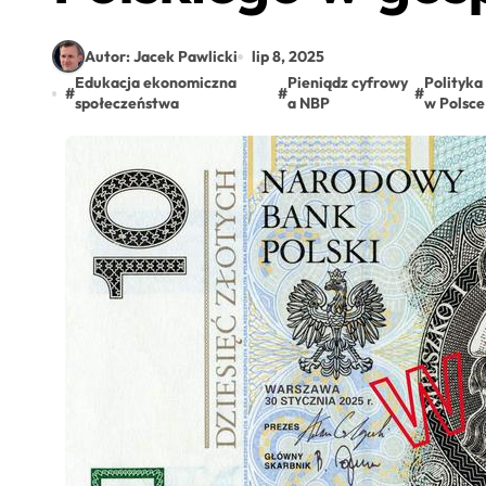
Autor: Jacek Pawlicki
lip 8, 2025
Edukacja ekonomiczna
Pieniądz cyfrowy
Polityk
#
#
#
społeczeństwa
a NBP
w Polsce