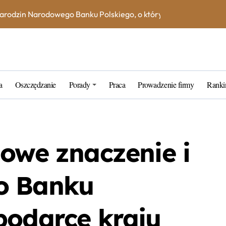
na książeczce mieszkaniowej w 2023 roku? Skorzystaj z kalkula
e – jak uniknąć dodatkowych kosztów i opłat?
ne blogerskie porady na 2023 rok
rtner w zarządzaniu kapitałem
a
Oszczędzanie
Porady
Praca
Prowadzenie firmy
Ranki
k wybrać najlepszą inwestycję dla siebie?
tarych funtów w NBP – co warto wiedzieć?
tfel giełdowy na 10-20 lat?
zowe znaczenie i
o Banku
podarce kraju