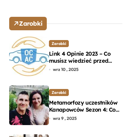
Zarobki
Zarobki
Link 4 Opinie 2023 – Co
musisz wiedzieć przed
wyborem ubezpieczenia
wrz 10 , 2025
OC i AC?
Zarobki
Metamorfozy uczestników
Kanapowców Sezon 4: Co
naprawdę zaskoczyło
wrz 9 , 2025
ekspertów?