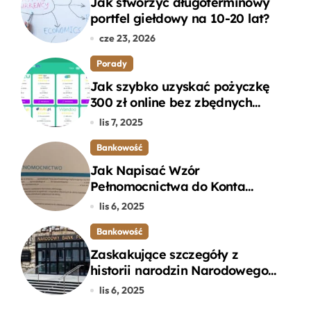
Jak stworzyć długoterminowy
portfel giełdowy na 10-20 lat?
cze 23, 2026
Porady
Jak szybko uzyskać pożyczkę
300 zł online bez zbędnych
formalności?
lis 7, 2025
Bankowość
Jak Napisać Wzór
Pełnomocnictwa do Konta
Bankowego – Praktyczny
lis 6, 2025
Przewodnik
Bankowość
Zaskakujące szczegóły z
historii narodzin Narodowego
Banku Polskiego, o których
lis 6, 2025
mogłeś nie wiedzieć