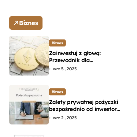
Biznes
Biznes
Zainwestuj z głową:
Przewodnik dla
początkujących w zakupie
wrz 5 , 2025
kryptowalut bez wpadek
Biznes
Zalety prywatnej pożyczki
bezpośrednio od inwestora
– dlaczego warto?
wrz 2 , 2025