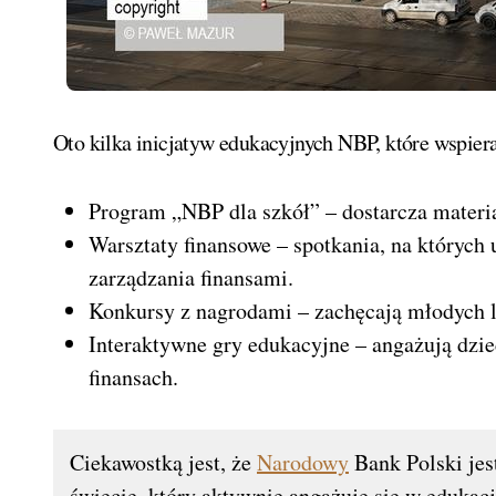
Oto kilka inicjatyw edukacyjnych NBP, które wspier
Program „NBP dla szkół” – dostarcza materia
Warsztaty finansowe – spotkania, na których 
zarządzania finansami.
Konkursy z nagrodami – zachęcają młodych l
Interaktywne gry edukacyjne – angażują dzie
finansach.
Ciekawostką jest, że
Narodowy
Bank Polski jes
świecie, który aktywnie angażuje się w edukac