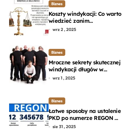
Biznes
Koszty windykacji: Co warto
wiedzieć zanim
zdecydujesz się na
wrz 2 , 2025
odzyskanie długu?
Biznes
Mroczne sekrety skutecznej
windykacji długów w
departamencie windykacji
wrz 1 , 2025
terenowej
Biznes
Łatwe sposoby na ustalenie
PKD po numerze REGON w
kilku prostych krokach
sie 31 , 2025