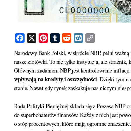
Facebook
X
Pinterest
Tumblr
Reddit
Wykop
Copy
Link
Narodowy Bank Polski, w skrócie NBP, pełni ważną rolę w stabilności polskiej waluty. Od 1945 roku dba o
nasze złotówki. To nie tylko instytucja, ale strażnik,
Głównym zadaniem NBP jest kontrolowanie inflacji i
wpływają na kredyty i oszczędności
. Dzięki tym n
stanie. Nawet gdy rynek zaskakuje nas niczym niespo
Rada Polityki Pieniężnej składa się z Prezesa NBP 
do superbohaterów finansów. Każdy z nich jest powo
o stóp procentowych, które mają ogromne znaczenie.