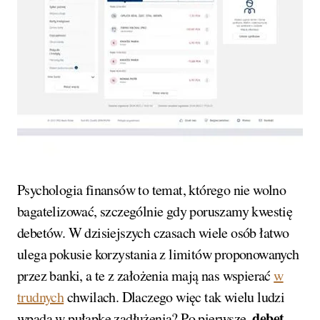
Psychologia finansów to temat, którego nie wolno
bagatelizować, szczególnie gdy poruszamy kwestię
debetów. W dzisiejszych czasach wiele osób łatwo
ulega pokusie korzystania z limitów proponowanych
przez banki, a te z założenia mają nas wspierać
w
trudnych
chwilach. Dlaczego więc tak wielu ludzi
debet
wpada w pułapkę zadłużenia? Po pierwsze,