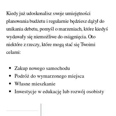
Kiedy już udoskonalisz swoje umiejętności
planowania budżetu i regularnie będziesz dążył do
unikania debetu, pomyśl o marzeniach, które kiedyś
wydawały się niemożliwe do osiągnięcia. Oto
niektóre z rzeczy, które mogą stać się Twoimi
celami:
Zakup nowego samochodu
Podróż do wymarzonego miejsca
Własne mieszkanie
Inwestycje w edukację lub rozwój osobisty