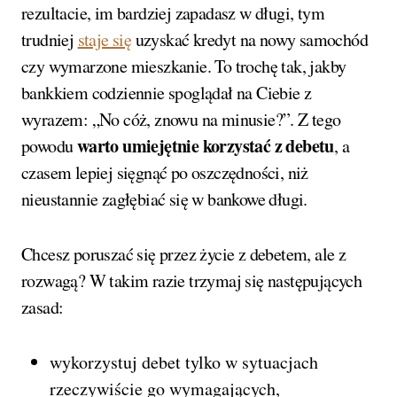
rezultacie, im bardziej zapadasz w długi, tym
trudniej
staje się
uzyskać kredyt na nowy samochód
czy wymarzone mieszkanie. To trochę tak, jakby
bankkiem codziennie spoglądał na Ciebie z
wyrazem: „No cóż, znowu na minusie?”. Z tego
warto umiejętnie korzystać z debetu
powodu
, a
czasem lepiej sięgnąć po oszczędności, niż
nieustannie zagłębiać się w bankowe długi.
Chcesz poruszać się przez życie z debetem, ale z
rozwagą? W takim razie trzymaj się następujących
zasad:
wykorzystuj debet tylko w sytuacjach
rzeczywiście go wymagających,