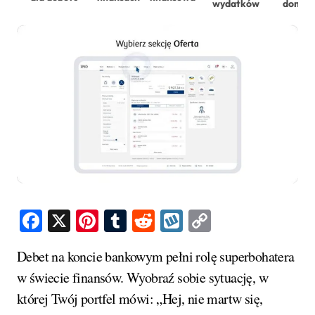
wydatków
domo
Facebook
X
Pinterest
Tumblr
Reddit
Wykop
Copy
Link
Debet na koncie bankowym pełni rolę superbohatera
w świecie finansów. Wyobraź sobie sytuację, w
której Twój portfel mówi: „Hej, nie martw się,