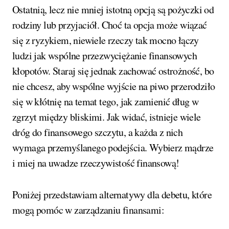
Ostatnią, lecz nie mniej istotną opcją są pożyczki od
rodziny lub przyjaciół. Choć ta opcja może wiązać
się z ryzykiem, niewiele rzeczy tak mocno łączy
ludzi jak wspólne przezwyciężanie finansowych
kłopotów. Staraj się jednak zachować ostrożność, bo
nie chcesz, aby wspólne wyjście na piwo przerodziło
się w kłótnię na temat tego, jak zamienić dług w
zgrzyt między bliskimi. Jak widać, istnieje wiele
dróg do finansowego szczytu, a każda z nich
wymaga przemyślanego podejścia. Wybierz mądrze
i miej na uwadze rzeczywistość finansową!
Poniżej przedstawiam alternatywy dla debetu, które
mogą pomóc w zarządzaniu finansami: