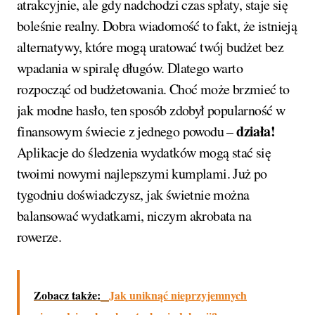
atrakcyjnie, ale gdy nadchodzi czas spłaty, staje się
boleśnie realny. Dobra wiadomość to fakt, że istnieją
alternatywy, które mogą uratować twój budżet bez
wpadania w spiralę długów. Dlatego warto
rozpocząć od budżetowania. Choć może brzmieć to
jak modne hasło, ten sposób zdobył popularność w
działa!
finansowym świecie z jednego powodu –
Aplikacje do śledzenia wydatków mogą stać się
twoimi nowymi najlepszymi kumplami. Już po
tygodniu doświadczysz, jak świetnie można
balansować wydatkami, niczym akrobata na
rowerze.
Zobacz także:
Jak uniknąć nieprzyjemnych