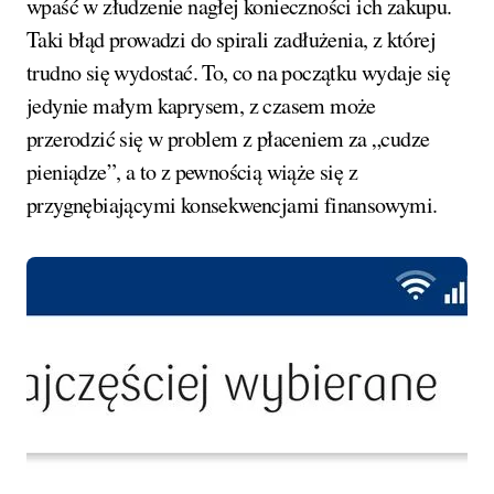
wpaść w złudzenie nagłej konieczności ich zakupu.
Taki błąd prowadzi do spirali zadłużenia, z której
trudno się wydostać. To, co na początku wydaje się
jedynie małym kaprysem, z czasem może
przerodzić się w problem z płaceniem za „cudze
pieniądze”, a to z pewnością wiąże się z
przygnębiającymi konsekwencjami finansowymi.