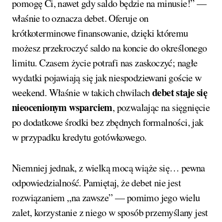
pomogę Ci, nawet gdy saldo będzie na minusie!” —
właśnie to oznacza debet. Oferuje on
krótkoterminowe finansowanie, dzięki któremu
możesz przekroczyć saldo na koncie do określonego
limitu. Czasem życie potrafi nas zaskoczyć; nagłe
wydatki pojawiają się jak niespodziewani goście w
debet staje się
weekend. Właśnie w takich chwilach
nieocenionym wsparciem
, pozwalając na sięgnięcie
po dodatkowe środki bez zbędnych formalności, jak
w przypadku kredytu gotówkowego.
Niemniej jednak, z wielką mocą wiąże się… pewna
odpowiedzialność. Pamiętaj, że debet nie jest
rozwiązaniem „na zawsze” — pomimo jego wielu
zalet, korzystanie z niego w sposób przemyślany jest