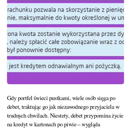
Gdy portfel świeci pustkami, wiele osób sięga po
debet, traktując go jak niezawodnego przyjaciela w
trudnych chwilach. Niestety, debet przypomina życie
na kredyt w kartonach po piwie – wygląda