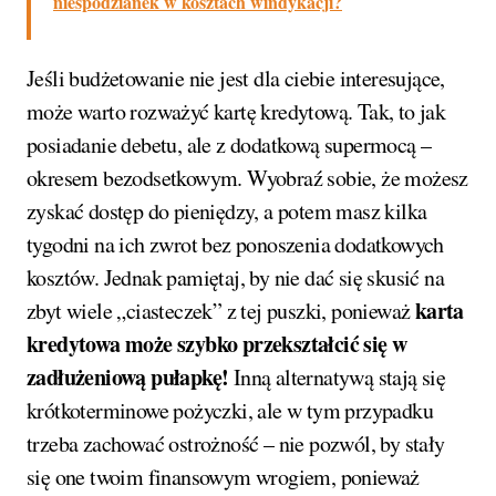
niespodzianek w kosztach windykacji?
Jeśli budżetowanie nie jest dla ciebie interesujące,
może warto rozważyć kartę kredytową. Tak, to jak
posiadanie debetu, ale z dodatkową supermocą –
okresem bezodsetkowym. Wyobraź sobie, że możesz
zyskać dostęp do pieniędzy, a potem masz kilka
tygodni na ich zwrot bez ponoszenia dodatkowych
kosztów. Jednak pamiętaj, by nie dać się skusić na
karta
zbyt wiele „ciasteczek” z tej puszki, ponieważ
kredytowa może szybko przekształcić się w
zadłużeniową pułapkę!
Inną alternatywą stają się
krótkoterminowe pożyczki, ale w tym przypadku
trzeba zachować ostrożność – nie pozwól, by stały
się one twoim finansowym wrogiem, ponieważ