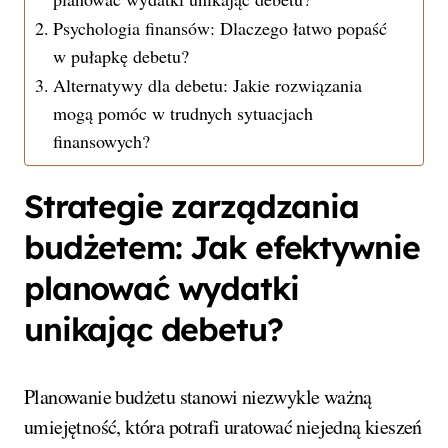
Psychologia finansów: Dlaczego łatwo popaść
w pułapkę debetu?
Alternatywy dla debetu: Jakie rozwiązania
mogą pomóc w trudnych sytuacjach
finansowych?
Strategie zarządzania
budżetem: Jak efektywnie
planować wydatki
unikając debetu?
Planowanie budżetu stanowi niezwykle ważną
umiejętność, która potrafi uratować niejedną kieszeń