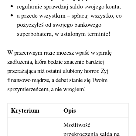
regularnie sprawdzaj saldo swojego konta,
a przede wszystkim – spłacaj wszystko, co
pożyczyłeś od swojego bankowego
superbohatera, w ustalonym terminie!
W przeciwnym razie możesz wpaść w spiralę
zadłużenia, która będzie znacznie bardziej
przerażająca niż ostatni ulubiony horror. Żyj
finansowo mądrze, a debet stanie się Twoim
sprzymierzeńcem, a nie wrogiem!
Kryterium
Opis
Możliwość
przekroczenia salda na