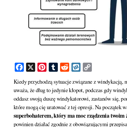
Facebook
X
Pinterest
Tumblr
Reddit
Wykop
Copy
Link
Kiedy przychodzą sytuacje związane z windykacją, mało kto zastanawia się nad swoimi prawami. Wielu
uważa, że dług to jedynie kłopot, podczas gdy windyk
oddasz swoją duszę windykatorowi, zastanów się, po
które mogą cię uratować z tej opresji. Na początek w
superbohaterem, który ma moc rządzenia twoim 
powinien działać zgodnie z obowiązującymi przepisa