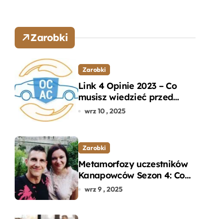
Zarobki
Zarobki
Link 4 Opinie 2023 – Co
musisz wiedzieć przed
wyborem ubezpieczenia
wrz 10 , 2025
OC i AC?
Zarobki
Metamorfozy uczestników
Kanapowców Sezon 4: Co
naprawdę zaskoczyło
wrz 9 , 2025
ekspertów?