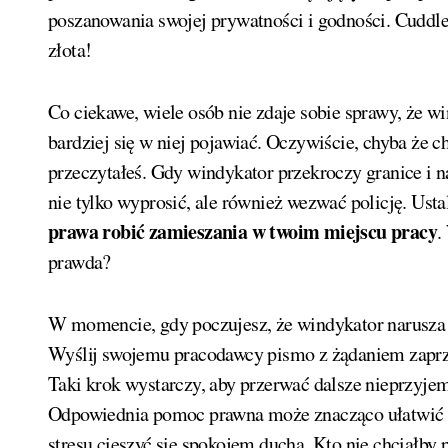
poszanowania swojej prywatności i godności. Cuddles
złota!
Co ciekawe, wiele osób nie zdaje sobie sprawy, że w
bardziej się w niej pojawiać. Oczywiście, chyba że c
przeczytałeś. Gdy windykator przekroczy granice i n
nie tylko wyprosić, ale również wezwać policję. Ust
prawa robić zamieszania w twoim miejscu pracy
.
prawda?
W momencie, gdy poczujesz, że windykator narusza t
Wyślij swojemu pracodawcy pismo z żądaniem zaprz
Taki krok wystarczy, aby przerwać dalsze nieprzyjemn
Odpowiednia pomoc prawna może znacząco ułatwić sy
stresu cieszyć się spokojem ducha. Kto nie chciałby 