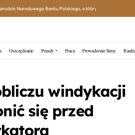
na książeczce mieszkaniowej w 2023 roku? Skorzystaj z kalkula
e – jak uniknąć dodatkowych kosztów i opłat?
ne blogerskie porady na 2023 rok
rtner w zarządzaniu kapitałem
a
Oszczędzanie
Porady
Praca
Prowadzenie firmy
Ranki
k wybrać najlepszą inwestycję dla siebie?
tarych funtów w NBP – co warto wiedzieć?
tfel giełdowy na 10-20 lat?
bliczu windykacji
onić się przed
ykatora