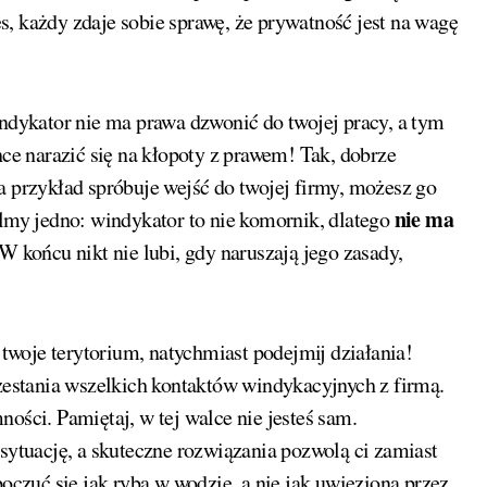
, każdy zdaje sobie sprawę, że prywatność jest na wagę
indykator nie ma prawa dzwonić do twojej pracy, a tym
hce narazić się na kłopoty z prawem! Tak, dobrze
a przykład spróbuje wejść do twojej firmy, możesz go
nie ma
almy jedno: windykator to nie komornik, dlatego
 W końcu nikt nie lubi, gdy naruszają jego zasady,
woje terytorium, natychmiast podejmij działania!
estania wszelkich kontaktów windykacyjnych z firmą.
ości. Pamiętaj, w tej walce nie jesteś sam.
tuację, a skuteczne rozwiązania pozwolą ci zamiast
poczuć się jak ryba w wodzie, a nie jak uwięziona przez