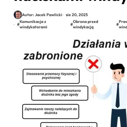
Autor: Jacek Pawlicki
sie 20, 2025
Komunikacja z
Obrona przed
Pra
#
#
#
windykatorami
windykacją
wind