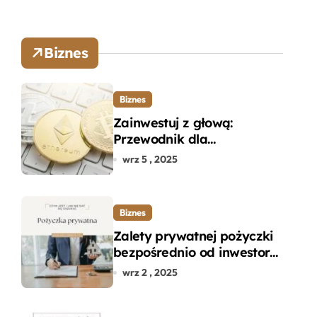
Biznes
Biznes
Zainwestuj z głową:
Przewodnik dla
początkujących w zakupie
wrz 5 , 2025
kryptowalut bez wpadek
Biznes
Zalety prywatnej pożyczki
bezpośrednio od inwestora
– dlaczego warto?
wrz 2 , 2025