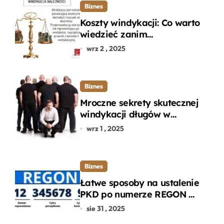
Biznes
Koszty windykacji: Co warto
wiedzieć zanim
zdecydujesz się na
wrz 2 , 2025
odzyskanie długu?
Biznes
Mroczne sekrety skutecznej
windykacji długów w
departamencie windykacji
wrz 1 , 2025
terenowej
Biznes
Łatwe sposoby na ustalenie
PKD po numerze REGON w
kilku prostych krokach
sie 31 , 2025