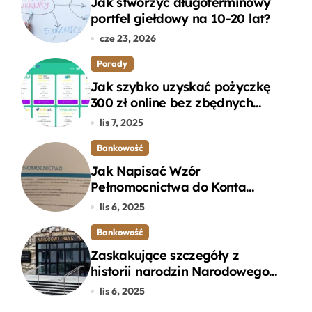
Jak stworzyć długoterminowy
portfel giełdowy na 10-20 lat?
cze 23, 2026
Porady
Jak szybko uzyskać pożyczkę
300 zł online bez zbędnych
formalności?
lis 7, 2025
Bankowość
Jak Napisać Wzór
Pełnomocnictwa do Konta
Bankowego – Praktyczny
lis 6, 2025
Przewodnik
Bankowość
Zaskakujące szczegóły z
historii narodzin Narodowego
Banku Polskiego, o których
lis 6, 2025
mogłeś nie wiedzieć