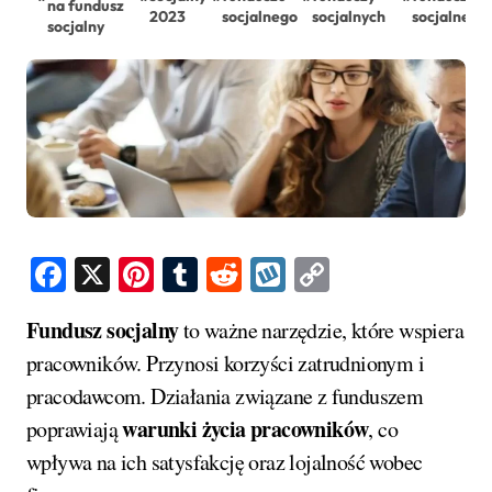
na fundusz
2023
socjalnego
socjalnych
socjalnego
socjalny
Facebook
X
Pinterest
Tumblr
Reddit
Wykop
Copy
Link
Fundusz socjalny
to ważne narzędzie, które wspiera
pracowników. Przynosi korzyści zatrudnionym i
pracodawcom. Działania związane z funduszem
warunki życia pracowników
poprawiają
, co
wpływa na ich satysfakcję oraz lojalność wobec