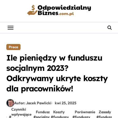
Skip
to
content
Praca
Ile pieniędzy w funduszu
socjalnym 2023?
Odkrywamy ukryte koszty
dla pracowników!
Autor: Jacek Pawlicki
kwi 25, 2025
Czynniki
Fundusz
Koszty
Porównanie
Zasady
wpływające
#
#
socjalny
#
funduszu
#
funduszy
#
funduszu