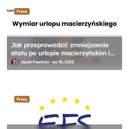
Praca
Jak przeprowadzić zmniejszenie
etatu po urlopie macierzyńskim i
rodzicielskim – praktyczny
Jacek Pawlicki
sie 10, 2025
przewodnik krok po kroku
Praca