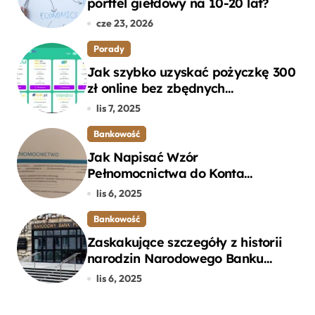
portfel giełdowy na 10-20 lat?
cze 23, 2026
Porady
Jak szybko uzyskać pożyczkę 300
zł online bez zbędnych
formalności?
lis 7, 2025
Bankowość
Jak Napisać Wzór
Pełnomocnictwa do Konta
Bankowego – Praktyczny
lis 6, 2025
Przewodnik
Bankowość
Zaskakujące szczegóły z historii
narodzin Narodowego Banku
Polskiego, o których mogłeś nie
lis 6, 2025
wiedzieć