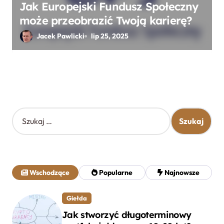
Jak Europejski Fundusz Społeczny
może przeobrazić Twoją karierę?
Jacek Pawlicki
lip 25, 2025
S
z
u
k
a
j
Wschodzące
Popularne
Najnowsze
:
Giełda
Jak stworzyć długoterminowy