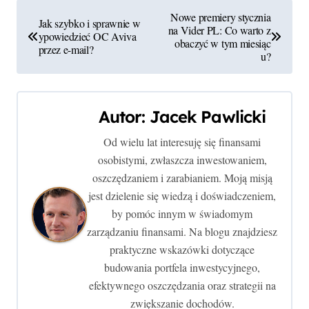
N
Nowe premiery stycznia
Jak szybko i sprawnie w
na Vider PL: Co warto z
a
ypowiedzieć OC Aviva
obaczyć w tym miesiąc
przez e-mail?
u?
w
i
Autor:
Jacek Pawlicki
g
Od wielu lat interesuję się finansami
a
osobistymi, zwłaszcza inwestowaniem,
c
oszczędzaniem i zarabianiem. Moją misją
jest dzielenie się wiedzą i doświadczeniem,
j
by pomóc innym w świadomym
zarządzaniu finansami. Na blogu znajdziesz
a
praktyczne wskazówki dotyczące
w
budowania portfela inwestycyjnego,
efektywnego oszczędzania oraz strategii na
p
zwiększanie dochodów.