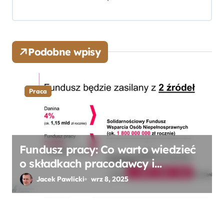
i
s
u
Podobne wpisy
Praca
Fundusz pracy: Co warto wiedzieć
o składkach pracodawcy i
pracownika? Zaskakujące zasady!
Jacek Pawlicki
wrz 8, 2025